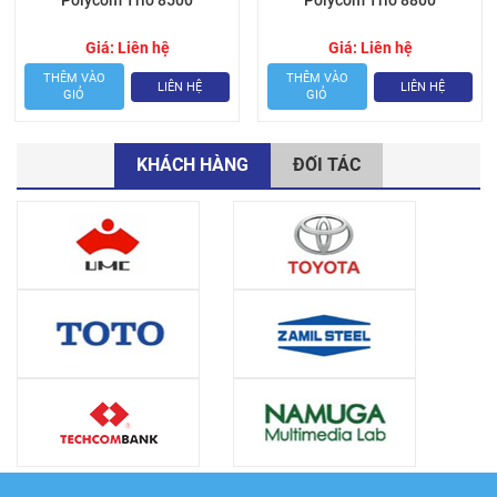
Polycom Trio 8500
Polycom Trio 8800
Giá:
Liên hệ
Giá:
Liên hệ
THÊM VÀO
THÊM VÀO
LIÊN HỆ
LIÊN HỆ
GIỎ
GIỎ
KHÁCH HÀNG
ĐỐI TÁC