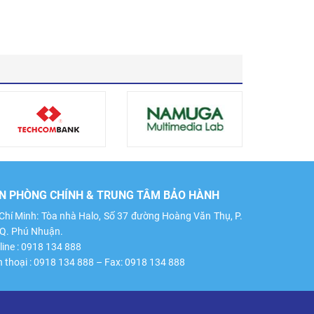
N PHÒNG CHÍNH & TRUNG TÂM BẢO HÀNH
Chí Minh: Tòa nhà Halo, Số 37 đường Hoàng Văn Thụ, P.
 Q. Phú Nhuận.
line : 0918 134 888
n thoại : 0918 134 888 – Fax: 0918 134 888