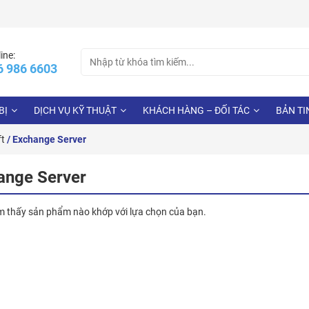
Search
ine:
6 986 6603
for:
BỊ
DỊCH VỤ KỸ THUẬT
KHÁCH HÀNG – ĐỐI TÁC
BẢN TI
ft
/ Exchange Server
ange Server
m thấy sản phẩm nào khớp với lựa chọn của bạn.