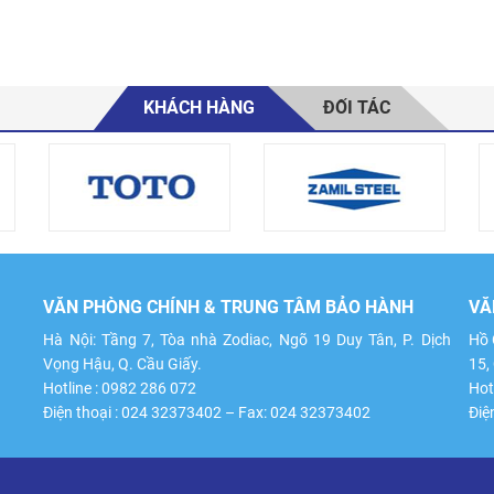
KHÁCH HÀNG
ĐỐI TÁC
VĂN PHÒNG CHÍNH & TRUNG TÂM BẢO HÀNH
VĂ
Hà Nội: Tầng 7, Tòa nhà Zodiac, Ngõ 19 Duy Tân, P. Dịch
Hồ 
Vọng Hậu, Q. Cầu Giấy.
15,
Hotline : 0982 286 072
Hot
Điện thoại : 024 32373402 – Fax: 024 32373402
Điệ