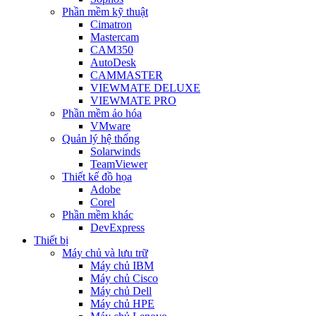
Phần mềm kỹ thuật
Cimatron
Mastercam
CAM350
AutoDesk
CAMMASTER
VIEWMATE DELUXE
VIEWMATE PRO
Phần mềm ảo hóa
VMware
Quản lý hệ thống
Solarwinds
TeamViewer
Thiết kế đồ họa
Adobe
Corel
Phần mềm khác
DevExpress
Thiết bị
Máy chủ và lưu trữ
Máy chủ IBM
Máy chủ Cisco
Máy chủ Dell
Máy chủ HPE