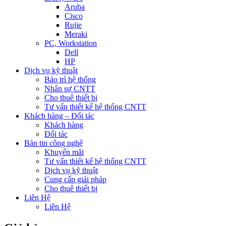
Aruba
Cisco
Rujie
Meraki
PC, Workstation
Dell
HP
Dịch vụ kỹ thuật
Bảo trì hệ thống
Nhân sự CNTT
Cho thuê thiết bị
Tư vấn thiết kế hệ thống CNTT
Khách hàng – Đối tác
Khách hàng
Đối tác
Bản tin công nghệ
Khuyến mãi
Tư vấn thiết kế hệ thống CNTT
Dịch vụ kỹ thuật
Cung cấp giải pháp
Cho thuê thiết bị
Liên Hệ
Liên Hệ