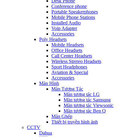
Desk Phone
Conference phone
Portable Speakerphones
Mobile Phone Stations
Installed Audio
Voip Adapter
Accessories
Poly Headsets
Mobile Headsets
Office Headsets
Call Center Headsets
Wireless Strereo Headsets
Sport Headphones
Aviation & Special
Accessories
Màn Hình
Màn Tương Tác
Màn tương tác LG
Màn tương tác Samsung
Màn tương tác Viewsonic
Màn tương tác Ben Q
Màn Ghép
Thiết bị truyền hình ảnh
CCTV
Dahua