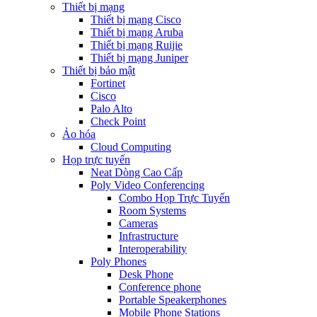
Thiết bị mạng
Thiết bị mạng Cisco
Thiết bị mạng Aruba
Thiết bị mạng Ruijie
Thiết bị mạng Juniper
Thiết bị bảo mật
Fortinet
Cisco
Palo Alto
Check Point
Ảo hóa
Cloud Computing
Họp trực tuyến
Neat Dòng Cao Cấp
Poly Video Conferencing
Combo Họp Trực Tuyến
Room Systems
Cameras
Infrastructure
Interoperability
Poly Phones
Desk Phone
Conference phone
Portable Speakerphones
Mobile Phone Stations