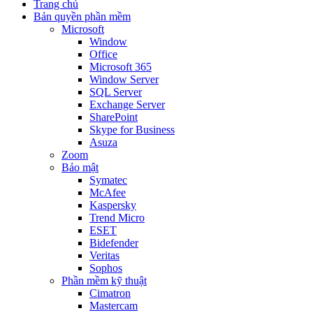
Trang chủ
Bản quyền phần mềm
Microsoft
Window
Office
Microsoft 365
Window Server
SQL Server
Exchange Server
SharePoint
Skype for Business
Asuza
Zoom
Bảo mật
Symatec
McAfee
Kaspersky
Trend Micro
ESET
Bidefender
Veritas
Sophos
Phần mềm kỹ thuật
Cimatron
Mastercam