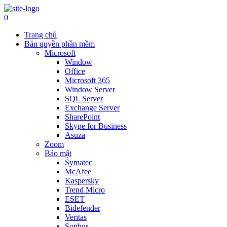
Skip
to
0
content
Trang chủ
Bản quyền phần mềm
Microsoft
Window
Office
Microsoft 365
Window Server
SQL Server
Exchange Server
SharePoint
Skype for Business
Asuza
Zoom
Bảo mật
Symatec
McAfee
Kaspersky
Trend Micro
ESET
Bidefender
Veritas
Sophos