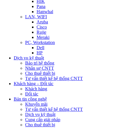
HIK
Pana
Hanwhal
LAN, WIFI
Aruba
Cisco
Rujie
Meraki
PC, Workstation
Dell
HP
Dịch vụ kỹ thuật
Bảo trì hệ thống
Nhân sự CNTT
Cho thuê thiết bị
Tư vấn thiết kế hệ thống CNTT
Khách hàng – Đối tác
Khách hàng
Đối tác
Bản tin công nghệ
Khuyến mãi
Tư vấn thiết kế hệ thống CNTT
Dịch vụ kỹ thuật
Cung cấp giải pháp
Cho thuê thiết bị