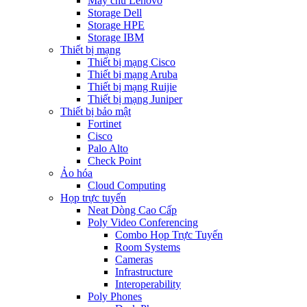
Máy chủ Lenovo
Storage Dell
Storage HPE
Storage IBM
Thiết bị mạng
Thiết bị mạng Cisco
Thiết bị mạng Aruba
Thiết bị mạng Ruijie
Thiết bị mạng Juniper
Thiết bị bảo mật
Fortinet
Cisco
Palo Alto
Check Point
Ảo hóa
Cloud Computing
Họp trực tuyến
Neat Dòng Cao Cấp
Poly Video Conferencing
Combo Họp Trực Tuyến
Room Systems
Cameras
Infrastructure
Interoperability
Poly Phones