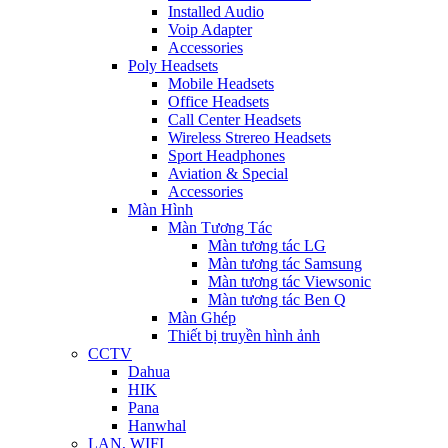
Installed Audio
Voip Adapter
Accessories
Poly Headsets
Mobile Headsets
Office Headsets
Call Center Headsets
Wireless Strereo Headsets
Sport Headphones
Aviation & Special
Accessories
Màn Hình
Màn Tương Tác
Màn tương tác LG
Màn tương tác Samsung
Màn tương tác Viewsonic
Màn tương tác Ben Q
Màn Ghép
Thiết bị truyền hình ảnh
CCTV
Dahua
HIK
Pana
Hanwhal
LAN, WIFI