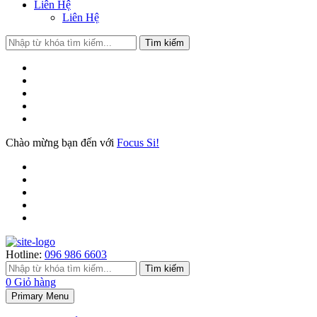
Liên Hệ
Liên Hệ
Search
Tìm kiếm
for:
Chào mừng bạn đến với
Focus Si!
Hotline:
096 986 6603
Search
Tìm kiếm
for:
0
Giỏ hàng
Primary Menu