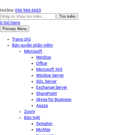
Hotline:
096 986 6603
Search
Tìm kiếm
for:
0
Giỏ hàng
Primary Menu
Trang chủ
Bản quyền phần mềm
Microsoft
Window
Office
Microsoft 365
Window Server
SQL Server
Exchange Server
SharePoint
Skype for Business
Asuza
Zoom
Bảo mật
Symatec
McAfee