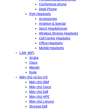
Conference phone
Desk Phone
Poly Headsets
Accessories
Aviation & Special
Sport Headphones
Wireless Strereo Headsets
Call Center Headsets
Office Headsets
Mobile Headsets
LAN, WIFI
Aruba
Cisco
Meraki
Rujie
Máy chủ và lưu trữ
Máy chủ IBM
Máy chủ Cisco
Máy chủ Dell
Máy chủ HPE
Máy chủ Lenovo
Storage Dell