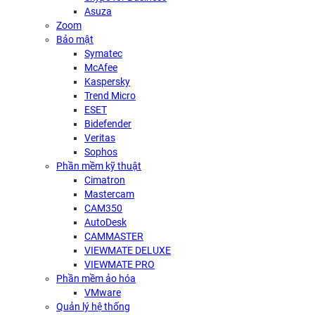
Asuza
Zoom
Bảo mật
Symatec
McAfee
Kaspersky
Trend Micro
ESET
Bidefender
Veritas
Sophos
Phần mềm kỹ thuật
Cimatron
Mastercam
CAM350
AutoDesk
CAMMASTER
VIEWMATE DELUXE
VIEWMATE PRO
Phần mềm ảo hóa
VMware
Quản lý hệ thống