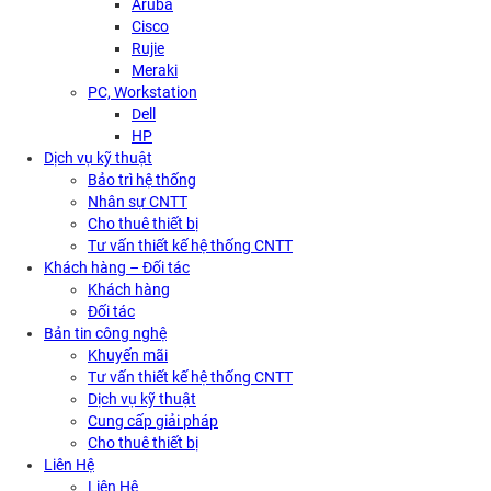
Aruba
Cisco
Rujie
Meraki
PC, Workstation
Dell
HP
Dịch vụ kỹ thuật
Bảo trì hệ thống
Nhân sự CNTT
Cho thuê thiết bị
Tư vấn thiết kế hệ thống CNTT
Khách hàng – Đối tác
Khách hàng
Đối tác
Bản tin công nghệ
Khuyến mãi
Tư vấn thiết kế hệ thống CNTT
Dịch vụ kỹ thuật
Cung cấp giải pháp
Cho thuê thiết bị
Liên Hệ
Liên Hệ