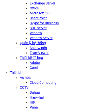
Exchange Server
Office
Microsoft 365
SharePoint
Skype for Business
SQL Server
Window
Window Server
Quản lý hệ thống
Solarwinds
TeamViewer
Thiết kế đồ họa
Adobe
Corel
Thiết bị
Ảo hóa
Cloud Computing
CCTV
Dahua
Hanwhal
HIK
Pana