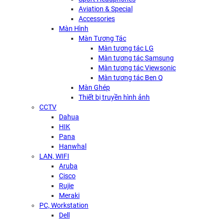
Aviation & Special
Accessories
Màn Hình
Màn Tương Tác
Màn tương tác LG
Màn tương tác Samsung
Màn tương tác Viewsonic
Màn tương tác Ben Q
Màn Ghép
Thiết bị truyền hình ảnh
CCTV
Dahua
HIK
Pana
Hanwhal
LAN, WIFI
Aruba
Cisco
Rujie
Meraki
PC, Workstation
Dell