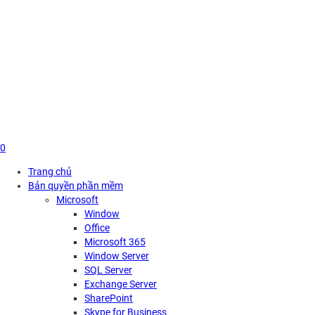
Skip
to
content
0
Trang chủ
Bản quyền phần mềm
Microsoft
Window
Office
Microsoft 365
Window Server
SQL Server
Exchange Server
SharePoint
Skype for Business