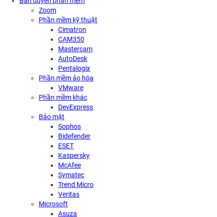
Bản quyền phần mềm
Zoom
Phần mềm kỹ thuật
Cimatron
CAM350
Mastercam
AutoDesk
Pentalogix
Phần mềm ảo hóa
VMware
Phần mềm khác
DevExpress
Bảo mật
Sophos
Bidefender
ESET
Kaspersky
McAfee
Symatec
Trend Micro
Veritas
Microsoft
Asuza