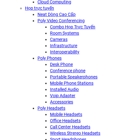
Cloud Computing
Họp trực tuyến
Neat Dòng Cao Cấp
Poly Video Conferencing
Combo Họp Trực Tuyến
Room Systems
Cameras
Infrastructure
Interoperability
Poly Phones
Desk Phone
Conference phone
Portable Speakerphones
Mobile Phone Stations
Installed Audio
Voip Adapter
Accessories
Poly Headsets
Mobile Headsets
Office Headsets
Call Center Headsets
Wireless Strereo Headsets
Sport Headphones