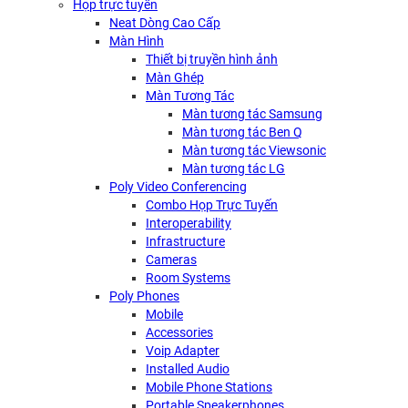
Họp trực tuyến
Neat Dòng Cao Cấp
Màn Hình
Thiết bị truyền hình ảnh
Màn Ghép
Màn Tương Tác
Màn tương tác Samsung
Màn tương tác Ben Q
Màn tương tác Viewsonic
Màn tương tác LG
Poly Video Conferencing
Combo Họp Trực Tuyến
Interoperability
Infrastructure
Cameras
Room Systems
Poly Phones
Mobile
Accessories
Voip Adapter
Installed Audio
Mobile Phone Stations
Portable Speakerphones