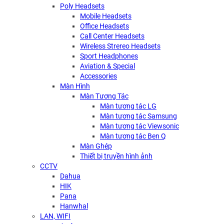
Poly Headsets
Mobile Headsets
Office Headsets
Call Center Headsets
Wireless Strereo Headsets
Sport Headphones
Aviation & Special
Accessories
Màn Hình
Màn Tương Tác
Màn tương tác LG
Màn tương tác Samsung
Màn tương tác Viewsonic
Màn tương tác Ben Q
Màn Ghép
Thiết bị truyền hình ảnh
CCTV
Dahua
HIK
Pana
Hanwhal
LAN, WIFI