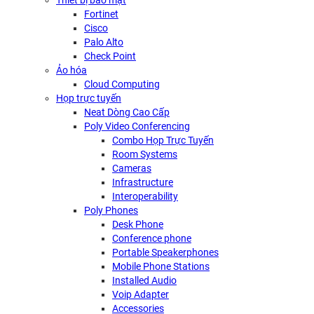
Thiết bị bảo mật
Fortinet
Cisco
Palo Alto
Check Point
Ảo hóa
Cloud Computing
Họp trực tuyến
Neat Dòng Cao Cấp
Poly Video Conferencing
Combo Họp Trực Tuyến
Room Systems
Cameras
Infrastructure
Interoperability
Poly Phones
Desk Phone
Conference phone
Portable Speakerphones
Mobile Phone Stations
Installed Audio
Voip Adapter
Accessories