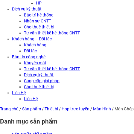
HP
Dịch vụ kỹ thuật
Bảo trì hệ thống
Nhân sự CNTT
Cho thuê thiết bị
Tư vấn thiết kế hệ thống CNTT
Khách hàng – Đối tác
Khách hàng
Đối tác
Bản tin công nghệ
Khuyến mãi
Tư vấn thiết kế hệ thống CNTT
Dịch vụ kỹ thuật
Cung cấp giải pháp
Cho thuê thiết bị
Liên Hệ
Liên Hệ
Trang chủ
/
Sản phẩm
/
Thiết bị
/
Họp trực tuyến
/
Màn Hình
/ Màn Ghép
Danh mục sản phẩm