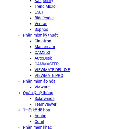
Kaspersky
Trend Micro
ESET
Bidefender
Veritas
Sophos
Phần mềm kỹ thuật
Cimatron
Mastercam
CAM350
AutoDesk
CAMMASTER
VIEWMATE DELUXE
VIEWMATE PRO
Phần mềm ảo hóa
VMware
Quản lý hệ thống
Solarwinds
TeamViewer
Thiết kế đồ họa
Adobe
Corel
Phần mềm khác