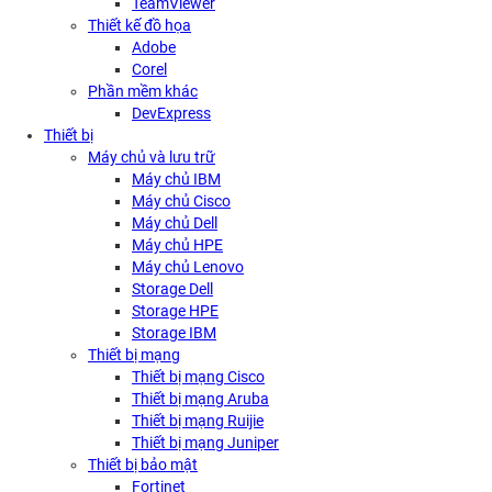
TeamViewer
Thiết kế đồ họa
Adobe
Corel
Phần mềm khác
DevExpress
Thiết bị
Máy chủ và lưu trữ
Máy chủ IBM
Máy chủ Cisco
Máy chủ Dell
Máy chủ HPE
Máy chủ Lenovo
Storage Dell
Storage HPE
Storage IBM
Thiết bị mạng
Thiết bị mạng Cisco
Thiết bị mạng Aruba
Thiết bị mạng Ruijie
Thiết bị mạng Juniper
Thiết bị bảo mật
Fortinet