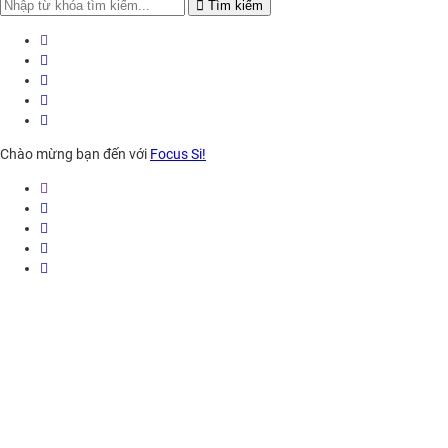
Search
Tìm kiếm
for:
Chào mừng bạn đến với
Focus Si!