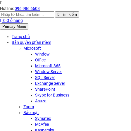
Hotline:
096 986 6603
Search
Tìm kiếm
for:
0
Giỏ hàng
Primary Menu
Trang chủ
Bản quyền phần mềm
Microsoft
Window
Office
Microsoft 365
Window Server
SQL Server
Exchange Server
SharePoint
Skype for Business
Asuza
Zoom
Bảo mật
Symatec
McAfee
Kaspersky