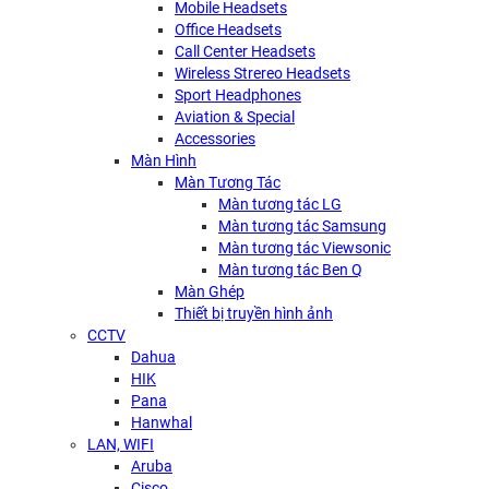
Mobile Headsets
Office Headsets
Call Center Headsets
Wireless Strereo Headsets
Sport Headphones
Aviation & Special
Accessories
Màn Hình
Màn Tương Tác
Màn tương tác LG
Màn tương tác Samsung
Màn tương tác Viewsonic
Màn tương tác Ben Q
Màn Ghép
Thiết bị truyền hình ảnh
CCTV
Dahua
HIK
Pana
Hanwhal
LAN, WIFI
Aruba
Cisco