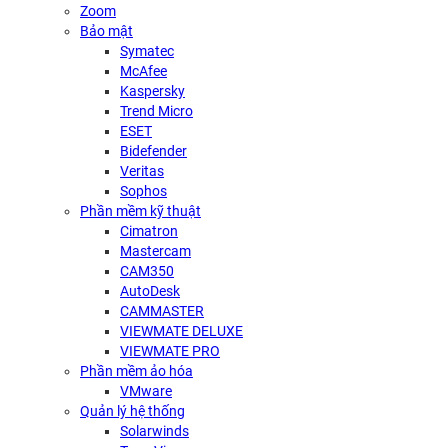
Zoom
Bảo mật
Symatec
McAfee
Kaspersky
Trend Micro
ESET
Bidefender
Veritas
Sophos
Phần mềm kỹ thuật
Cimatron
Mastercam
CAM350
AutoDesk
CAMMASTER
VIEWMATE DELUXE
VIEWMATE PRO
Phần mềm ảo hóa
VMware
Quản lý hệ thống
Solarwinds