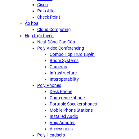
Cisco
Palo Alto
Check Point
Ảo hóa
Cloud Computing
Họp trực tuyến
Neat Dòng Cao Cấp
Poly Video Conferencing
Combo Họp Trực Tuyến
Room Systems
Cameras
Infrastructure
Interoperability
Poly Phones
Desk Phone
Conference phone
Portable Speakerphones
Mobile Phone Stations
Installed Audio
Voip Adapter
Accessories
Poly Headsets