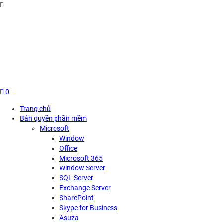
Skip
to
content
0
Trang chủ
Bản quyền phần mềm
Microsoft
Window
Office
Microsoft 365
Window Server
SQL Server
Exchange Server
SharePoint
Skype for Business
Asuza