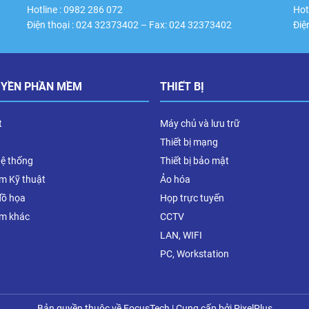
Hotline : 0982 286 072
Hot
Điện thoại : 024 32373402 – Fax: 024 32373402
Điệ
UYỀN PHẦN MỀM
THIẾT BỊ
t
Máy chủ và lưu trữ
Thiết bị mạng
hệ thống
Thiết bị bảo mật
m Kỹ thuật
Ảo hóa
đồ họa
Họp trực tuyến
m khác
CCTV
LAN, WIFI
PC, Workstation
Bản quyền thuộc về FocusTech
|
Cung cấp bởi
PixelPlus