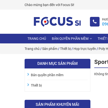
Skip
Chào mừng bạn đến với
Focus Si!
to
content
Hotl
09
TRANG CHỦ
BẢN QUYỀN PHẦN MỀM
THIẾT 
Trang chủ
/
Sản phẩm
/
Thiết bị
/
Họp trực tuyến
/
Poly 
Spor
DANH MỤC SẢN PHẨM
Không tì
Bản quyền phần mềm
Thiết bị
SẢN PHẨM KHUYẾN MÃI