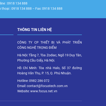
line : 0918 134 888
n thoại : 0918 134 888 – Fax: 0918 134 888
THÔNG TIN LIÊN HỆ
CÔNG TY CP THIẾT BỊ VÀ PHÁT TRIỂN
CÔNG NGHỆ TRỌNG ĐIỂM
Hà Nội: Tầng 7, Tòa Zodiac, Ngõ 19 Duy Tân,
Phường Cầu Giấy, Hà Nội.
Hồ Chí Minh: Tòa nhà Halo, Số 37 đường
Hoàng Văn Thụ, P. 15, Q. Phú Nhuận.
Hotline: 0982 286 072
Email: contact@focustech.com.vn
Website: www.focus.net.vn