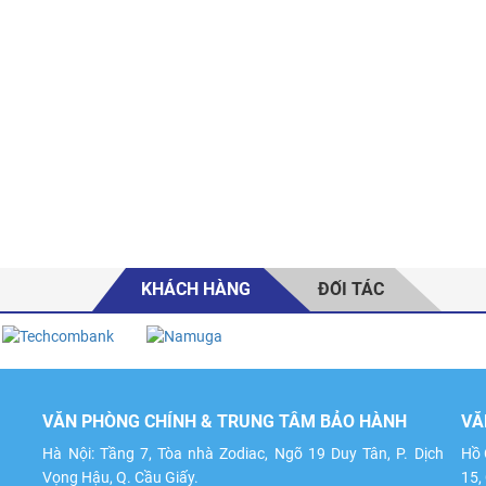
KHÁCH HÀNG
ĐỐI TÁC
VĂN PHÒNG CHÍNH & TRUNG TÂM BẢO HÀNH
VĂ
Hà Nội: Tầng 7, Tòa nhà Zodiac, Ngõ 19 Duy Tân, P. Dịch
Hồ 
Vọng Hậu, Q. Cầu Giấy.
15,