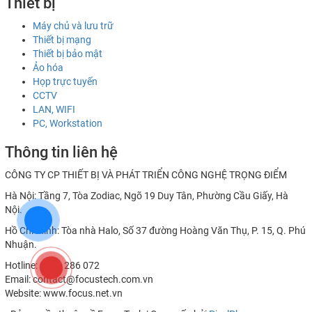
Thiết bị
Máy chủ và lưu trữ
Thiết bị mạng
Thiết bị bảo mật
Ảo hóa
Họp trực tuyến
CCTV
LAN, WIFI
PC, Workstation
Thông tin liên hệ
CÔNG TY CP THIẾT BỊ VÀ PHÁT TRIỂN CÔNG NGHỆ TRỌNG ĐIỂM
Hà Nội: Tầng 7, Tòa Zodiac, Ngõ 19 Duy Tân, Phường Cầu Giấy, Hà
Nội.
Hồ Chí Minh: Tòa nhà Halo, Số 37 đường Hoàng Văn Thụ, P. 15, Q. Phú
Nhuận.
Hotline: 0982 286 072
Email: contact@focustech.com.vn
Website: www.focus.net.vn