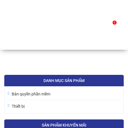
Skip
to
0
Toyota
content
Pixel+
|
15-05-2020
DANH MỤC SẢN PHẨM
Bản quyền phần mềm
Thiết bị
SẢN PHẨM KHUYẾN MÃI