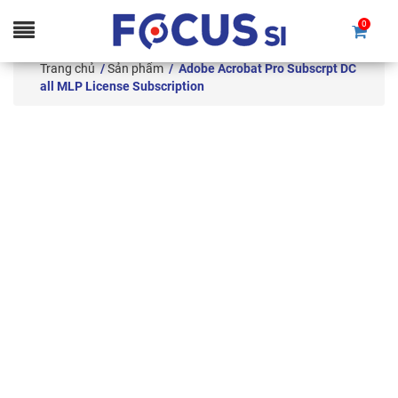
0
Skip
to
Trang chủ
/
Sản phẩm
/ Adobe Acrobat Pro Subscrpt DC
content
all MLP License Subscription