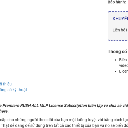
Bảo hành:
KHUYẾ
Liên hệ 
Thông số 
Biên 
vide
Lice
ới thiệu
ông số kỹ thuật
 Premiere RUSH ALL MLP License Subscription biên tập và chia sẻ video
here.
cấp cho những người theo dõi của bạn một luồng tuyệt vời bằng cách tạo
 Thật dễ dàng để sử dụng trên tất cả các thiết bị của bạn và nó sẽ biến đ