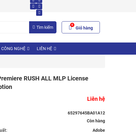
0
Tìm kiếm
Giỏ hàng
N CÔNG NGHỆ
LIÊN HỆ
Premiere RUSH ALL MLP License
ption
Liên hệ
65297645BA01A12
uất:
Adobe