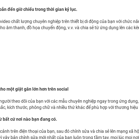
 bắn đến giờ chiếu trong thời gian kỷ lục.
video chất lượng chuyên nghiệp trên thiết bị di động của bạn với chức 
cho âm thanh, đồ họa chuyển động, v.v. và chia sẻ từ ứng dụng lên các 
ho một giật gân lớn hơn trên social
gười theo dõi của bạn với các mẫu chuyên nghiệp ngay trong ứng dụng, 
ắc, kích thước, phông chữ và nhiều thứ khác để phù hợp với thương hiệu
ừ bất cứ nơi nào bạn đang có.
cảnh trên điện thoại của bạn, sau đó chỉnh sửa và chia sẻ lên mạng xã hội
vì vậy bản chỉnh sửa mới nhất của bạn luôn trong tầm tay, mọi lúc mọi nơi