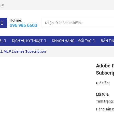
Si!
Search
Hotline:
096 986 6603
for:
BỊ
DỊCH VỤ KỸ THUẬT
KHÁCH HÀNG – ĐỐI TÁC
BẢN TI
L MLP License Subscription
Adobe 
Subscri
Giá tiền:
Mã P/N:
Tình trạng:
Hãng sản x