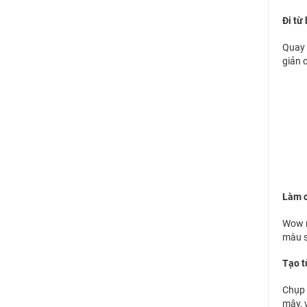
Đi từ
Quay 
giản 
Làm c
Wow n
màu s
Tạo t
Chụp 
mây, 