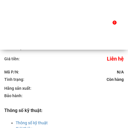
Skip
to
Trang chủ
/
Sản phẩm
/ DevExpress ASP.NET
0
content
DevExpress ASP.NET
Liên hệ
Giá tiền:
Mã P/N:
N/A
Tình trạng:
Hãng sản xuất:
Bảo hành:
Thông số kỹ thuật:
Thông số kỹ thuật