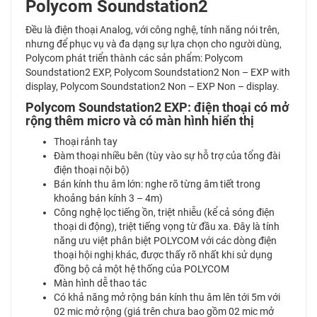
Polycom Soundstation2
Đều là điện thoại Analog, với công nghệ, tính năng nói trên,
nhưng để phục vụ và đa dạng sự lựa chọn cho người dùng,
Polycom phát triển thành các sản phẩm: Polycom
Soundstation2 EXP, Polycom Soundstation2 Non – EXP with
display, Polycom Soundstation2 Non – EXP Non – display.
Polycom Soundstation2 EXP: điện thoại có mở
rộng thêm micro và có màn hình hiển thị
Thoại rảnh tay
Đàm thoại nhiều bên (tùy vào sự hỗ trợ của tổng đài
điện thoại nội bộ)
Bán kính thu âm lớn: nghe rõ từng âm tiết trong
khoảng bán kính 3 – 4m)
Công nghệ lọc tiếng ồn, triệt nhiễu (kể cả sóng điện
thoại di động), triệt tiếng vọng từ đầu xa. Đây là tính
năng ưu việt phân biệt POLYCOM với các dòng điện
thoại hội nghị khác, được thấy rõ nhất khi sử dụng
đồng bộ cả một hệ thống của POLYCOM
Màn hình dễ thao tác
Có khả năng mở rộng bán kính thu âm lên tới 5m với
02 mic mở rộng (giá trên chưa bao gồm 02 mic mở