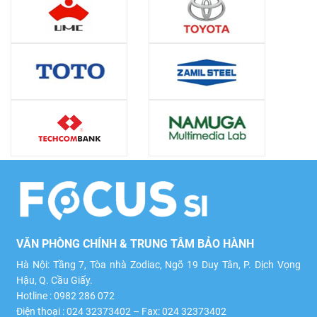
VĂN PHÒNG CHÍNH & TRUNG TÂM BẢO HÀNH
Hà Nội: Tầng 7, Tòa nhà Zodiac, Ngõ 19 Duy Tân, P. Dịch Vọng
Hậu, Q. Cầu Giấy.
Hotline : 0982 286 072
Điện thoại : 024 32373402 – Fax: 024 32373402