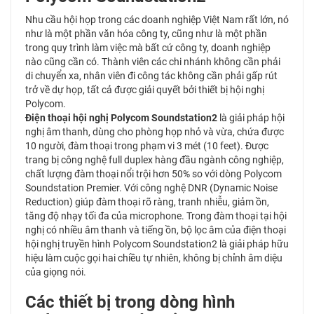
Nhu cầu hội họp trong các doanh nghiệp Việt Nam rất lớn, nó
như là một phần văn hóa công ty, cũng như là một phần
trong quy trình làm việc mà bất cứ công ty, doanh nghiệp
nào cũng cần có. Thành viên các chi nhánh không cần phải
di chuyển xa, nhân viên đi công tác không cần phải gấp rút
trở về dự họp, tất cả được giải quyết bởi thiết bị hội nghị
Polycom.
Điện thoại hội nghị Polycom Soundstation2
là giải pháp hội
nghị âm thanh, dùng cho phòng họp nhỏ và vừa, chứa được
10 người, đàm thoại trong phạm vi 3 mét (10 feet). Được
trang bị công nghệ full duplex hàng đầu ngành công nghiệp,
chất lượng đàm thoại nổi trội hơn 50% so với dòng Polycom
Soundstation Premier. Với công nghệ DNR (Dynamic Noise
Reduction) giúp đàm thoại rõ ràng, tranh nhiễu, giảm ồn,
tăng độ nhạy tối đa của microphone. Trong đàm thoại tại hội
nghị có nhiều âm thanh và tiếng ồn, bộ lọc âm của điện thoại
hội nghị truyền hình Polycom Soundstation2 là giải pháp hữu
hiệu làm cuộc gọi hai chiều tự nhiên, không bị chỉnh âm diệu
của giọng nói.
Các thiết bị trong dòng hình