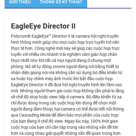
GIỚI THIỆU
THÔNG SỐ KỸ THUẬT
EagleEye Director II
Polycom® EagleEye™ Director II là camera hội nghị truyền
hình thông minh giúp cho mọi cuộc họp trực tuyến trở nên
thực tế hơn. Công nghệ mới này sẽ giúp các cuộc họp trực
tuyến với nhiều chi nhánh trải nghiệm cảm giác họp chân
thực nhất như khi tất cả mọi người đang ở chung một
phòng. Nó sẽ tự động zooms người đang nói bằng thiết bị
nhận diện giọng nói mà không cần sử dụng bộ điều khiển từ
xa hoặc tùy chỉnh máy ảnh trước khi bắt đầu cuộc họp.
EagleEye Director II đã đưa hội nghị truyền hình lên tầm cao
mới. Những người tham gia cuộc họp không cần phải lo lắng
về chế độ stop hoặc view tiếp ở camera. Bộ điều khiển từ xa
chỉ được dùng trong các cuộc họp lớn dùng để chọn một
người đang đàm thoại, hai camera có thể được kết nối thông
qua Cascading Mode để đảm bảo mọi phần của cuộc họp
của bạn đang ở chế độ view. Ngay lúc này, 100% thời gian
cuộc họp của bạn chỉ cần tập trung vào những vấn đề lớn
hơn và cùng nhau giải quyết những vấn đề quan trọng hơn.