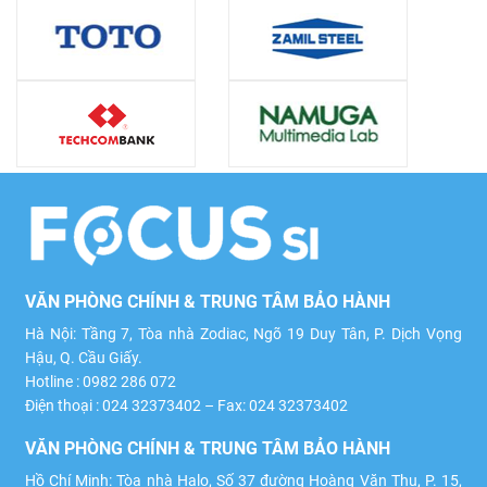
VĂN PHÒNG CHÍNH & TRUNG TÂM BẢO HÀNH
Hà Nội: Tầng 7, Tòa nhà Zodiac, Ngõ 19 Duy Tân, P. Dịch Vọng
Hậu, Q. Cầu Giấy.
Hotline : 0982 286 072
Điện thoại : 024 32373402 – Fax: 024 32373402
VĂN PHÒNG CHÍNH & TRUNG TÂM BẢO HÀNH
Hồ Chí Minh: Tòa nhà Halo, Số 37 đường Hoàng Văn Thụ, P. 15,