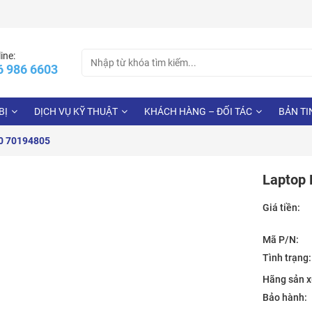
Search
ine:
6 986 6603
for:
BỊ
DỊCH VỤ KỸ THUẬT
KHÁCH HÀNG – ĐỐI TÁC
BẢN TI
00 70194805
Laptop 
Giá tiền:
Mã P/N:
Tình trạng:
Hãng sản x
Bảo hành: