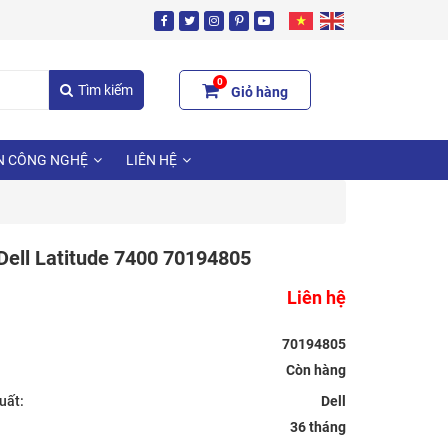
0
Tìm kiếm
Giỏ hàng
N CÔNG NGHỆ
LIÊN HỆ
Dell Latitude 7400 70194805
Liên hệ
70194805
uất:
Dell
36 tháng