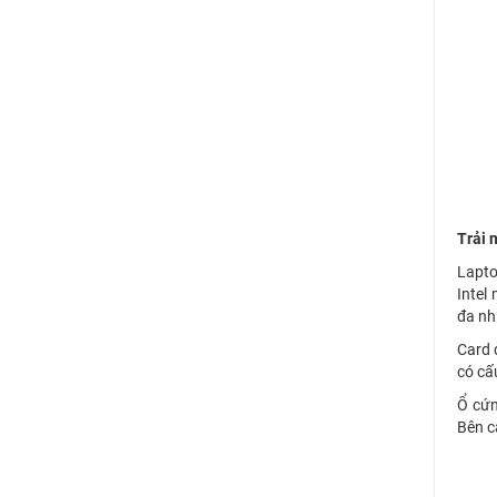
Trải 
Lapto
Intel
đa nh
Card 
có cấ
Ổ cứn
Bên c