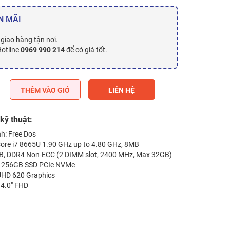
N MÃI
 giao hàng tận nơi.
Hotline
0969 990 214
để có giá tốt.
THÊM VÀO GIỎ
LIÊN HỆ
kỹ thuật:
h: Free Dos
Core i7 8665U 1.90 GHz up to 4.80 GHz, 8MB
, DDR4 Non-ECC (2 DIMM slot, 2400 MHz, Max 32GB)
: 256GB SSD PCIe NVMe
 UHD 620 Graphics
14.0″ FHD