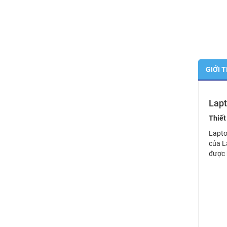
GIỚI 
Lapt
Thiết
Lapto
của L
được 