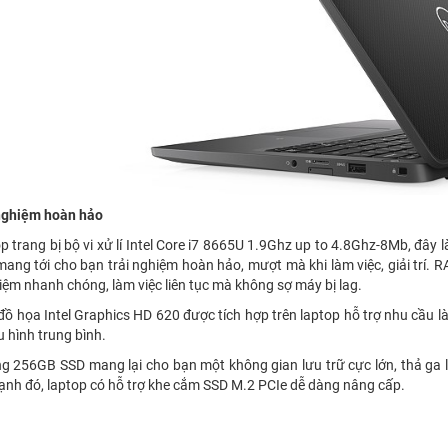
nghiệm hoàn hảo
p trang bị bộ vi xử lí Intel Core i7 8665U 1.9Ghz up to 4.8Ghz-8Mb, đây l
 mang tới cho bạn trải nghiệm hoàn hảo, mượt mà khi làm việc, giải trí
iệm nhanh chóng, làm việc liên tục mà không sợ máy bị lag.
đồ họa Intel Graphics HD 620 được tích hợp trên laptop hỗ trợ nhu cầu là
u hình trung bình.
g 256GB SSD mang lại cho bạn một không gian lưu trữ cực lớn, thả ga l
ạnh đó, laptop có hỗ trợ khe cắm SSD M.2 PCIe dễ dàng nâng cấp.