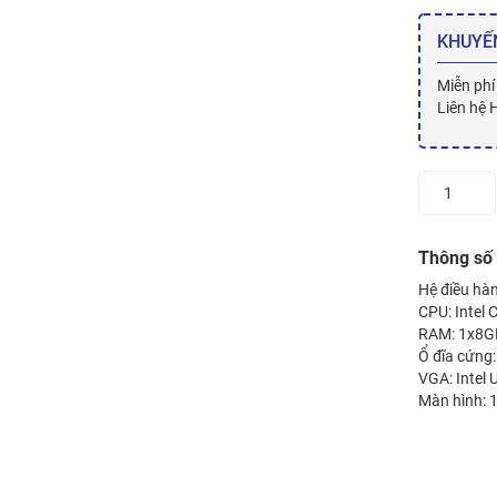
KHUYẾ
Miễn phí
Liên hệ 
Laptop
Dell
Latitude
7400
Thông số 
70194805
Hệ điều hàn
số
CPU: Intel 
lượng
RAM: 1x8GB
Ổ đĩa cứng
VGA: Intel
Màn hình: 