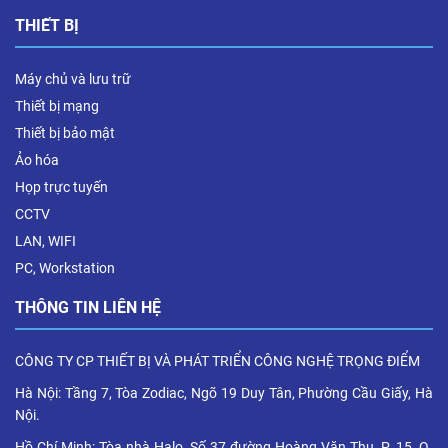
THIẾT BỊ
Máy chủ và lưu trữ
Thiết bị mạng
Thiết bị bảo mật
Ảo hóa
Họp trực tuyến
CCTV
LAN, WIFI
PC, Workstation
THÔNG TIN LIÊN HỆ
CÔNG TY CP THIẾT BỊ VÀ PHÁT TRIỂN CÔNG NGHỆ TRỌNG ĐIỂM
Hà Nội: Tầng 7, Tòa Zodiac, Ngõ 19 Duy Tân, Phường Cầu Giấy, Hà
Nội.
Hồ Chí Minh: Tòa nhà Halo, Số 37 đường Hoàng Văn Thụ, P. 15, Q.