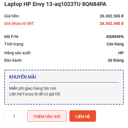
Laptop HP Envy 13-aq1023TU 8QN84PA
Giá tiền:
26.302.500 đ
Giá chưa có VAT:
26.302.500 đ
Mã P/N:
8QN84PA
Tình trạng:
Hãng sản xuất:
HP
Bảo hành:
36 tháng
KHUYẾN MÃI
Miễn phí giao hàng tận nơi
Liên hệ Focus SI để có giá tốt
Laptop
THÊM VÀO GIỎ
LIÊN HỆ
HP
Envy