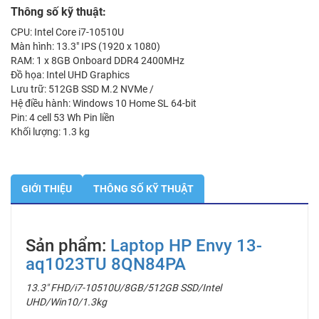
13-
Thông số kỹ thuật:
aq1023TU
CPU: Intel Core i7-10510U
8QN84PA
Màn hình: 13.3″ IPS (1920 x 1080)
số
RAM: 1 x 8GB Onboard DDR4 2400MHz
lượng
Đồ họa: Intel UHD Graphics
Lưu trữ: 512GB SSD M.2 NVMe /
Hệ điều hành: Windows 10 Home SL 64-bit
Pin: 4 cell 53 Wh Pin liền
Khối lượng: 1.3 kg
GIỚI THIỆU
THÔNG SỐ KỸ THUẬT
Sản phẩm:
Laptop HP Envy 13-
aq1023TU 8QN84PA
13.3″ FHD/i7-10510U/8GB/512GB SSD/Intel
UHD/Win10/1.3kg