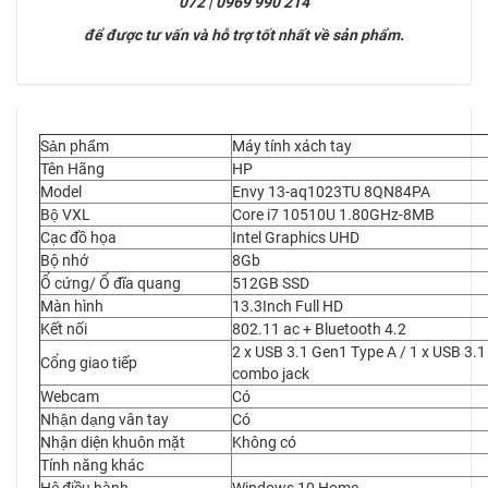
072 | 0969 990 214
để được tư vấn và hỗ trợ tốt nhất về sản phẩm.
Sản phẩm
Máy tính xách tay
Tên Hãng
HP
Model
Envy 13-aq1023TU 8QN84PA
Bộ VXL
Core i7 10510U 1.80GHz-8MB
Cạc đồ họa
Intel Graphics UHD
Bộ nhớ
8Gb
Ổ cứng/ Ổ đĩa quang
512GB SSD
Màn hình
13.3Inch Full HD
Kết nối
802.11 ac + Bluetooth 4.2
2 x USB 3.1 Gen1 Type A / 1 x USB 3.
Cổng giao tiếp
combo jack
Webcam
Có
Nhận dạng vân tay
Có
Nhận diện khuôn mặt
Không có
Tính năng khác
Hệ điều hành
Windows 10 Home