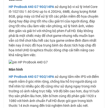
HP ProBook 440 G7 9GQ14PA
sử dụng bộ vi xử lý Intel Core
i5-10210U 1.60 GHz up to 4.20GHz, 6MB, dung lượng RAM
8GB, giúp máy có thể xử lý tốt các phần mềm đồ họa chuyên
dụng hay đáp ứng tốt nhu cầu giải trí của người dùng, đáp
ứng tốt nhu cầu làm việc văn phòng, xử lý hình ảnh, video
đơn giản và giải trí với những bộ phim Full HD. Đây không
phải là một chiếc máy để chơi game nhưng nếu muốn bạn
vẫn có thể chơi hầu hết các tựa game online đình đám nhất
hiện nay ở mức đồ họa trung bình do được tích hợp chip đồ
họa Intel UHD Graphics thuộc dòng chip cải tiến nâng cao
khả năng làm việc.
Màn hình
HP ProBook 440 G7 9GQ14PA
sử dụng tấm nền IPS với điểm
mạnh nằm ở góc nhìn rộng, chống lóa hỗ trợ người dùng có
thể nhìn từ nhiều góc độ cũng như sử dụng ngay trong môi
trường có ánh nắng trực tiếp. Với độ bền cao hơn, duy trì tuôi
thọ sản phẩm lâu hơn, bền bỉ hơn cùng độ phân giải 1920 x
1080 với hình ảnh chuẩn Full HD được gói gọn trong kích
thước 14 inch mang đến trải nghiệm hình ảnh sắc nét.