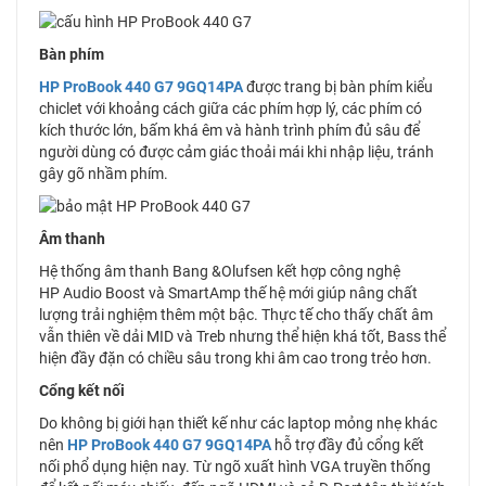
Bàn phím
HP ProBook 440 G7 9GQ14PA
được trang bị bàn phím kiểu
chiclet với khoảng cách giữa các phím hợp lý, các phím có
kích thước lớn, bấm khá êm và hành trình phím đủ sâu để
người dùng có được cảm giác thoải mái khi nhập liệu, tránh
gây gõ nhầm phím.
Âm thanh
Hệ thống âm thanh Bang &Olufsen kết hợp công nghệ
HP Audio Boost và SmartAmp thế hệ mới giúp nâng chất
lượng trải nghiệm thêm một bậc. Thực tế cho thấy chất âm
vẫn thiên về dải MID và Treb nhưng thể hiện khá tốt, Bass thể
hiện đầy đặn có chiều sâu trong khi âm cao trong trẻo hơn.
Cổng kết nối
Do không bị giới hạn thiết kế như các laptop mỏng nhẹ khác
nên
HP ProBook 440 G7 9GQ14PA
hỗ trợ đầy đủ cổng kết
nối phổ dụng hiện nay. Từ ngõ xuất hình VGA truyền thống