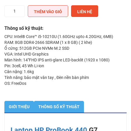
Laptop
THÊM VÀO GIỎ
LIÊN HỆ
HP
ProBook
440
Thông số kỹ thuật:
G7
CPU: Intel® Core™ i5-10210U (1.60GHz upto 4.20GHz, 6MB)
9GQ14PA
RAM: 8GB DDR4-2666 SDRAM (1 x 8 GB) ( 2 khe)
số
Ổ cứng: 512GB PCIe NVMe M.2 SSD
lượng
VGA: Intel UHD Graphics
Màn hình: 14″FHD IPS anti-glare LED-backlit (1920 x 1080)
Pin: 3cell, 45 Wh Li-ion
Cân nặng: 1.6kg
Tính năng: bảo mật vân tay , Đèn nền bàn phím
OS: FreeDos
GIỚI THIỆU
THÔNG SỐ KỸ THUẬT
Laptop HP ProBook 440
G7