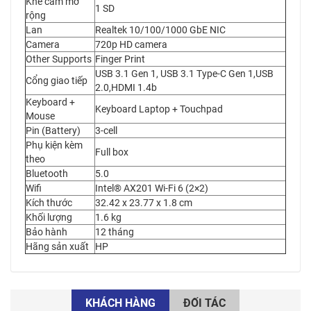
Khe cắm mở
1 SD
rộng
Lan
Realtek 10/100/1000 GbE NIC
Camera
720p HD camera
Other Supports
Finger Print
USB 3.1 Gen 1, USB 3.1 Type-C Gen 1,USB
Cổng giao tiếp
2.0,HDMI 1.4b
Keyboard +
Keyboard Laptop + Touchpad
Mouse
Pin (Battery)
3-cell
Phụ kiện kèm
Full box
theo
Bluetooth
5.0
Wifi
Intel® AX201 Wi-Fi 6 (2×2)
Kích thước
32.42 x 23.77 x 1.8 cm
Khối lượng
1.6 kg
Bảo hành
12 tháng
Hãng sản xuất
HP
KHÁCH HÀNG
ĐỐI TÁC