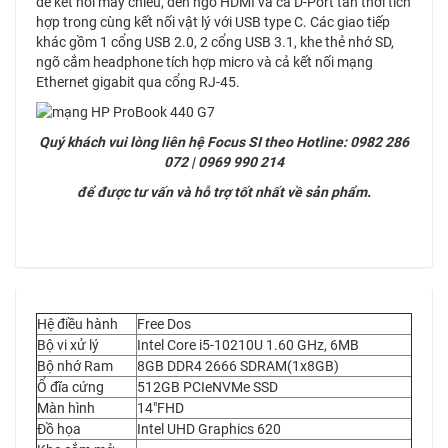
để kết nối máy chiếu, đến ngõ HDMI và cả D-Port tân thời tích
hợp trong cùng kết nối vật lý với USB type C. Các giao tiếp
khác gồm 1 cổng USB 2.0, 2 cổng USB 3.1, khe thẻ nhớ SD,
ngõ cắm headphone tích hợp micro và cả kết nối mạng
Ethernet gigabit qua cổng RJ-45.
Quý khách vui lòng liên hệ Focus SI theo Hotline: 0982 286
072 | 0969 990 214
để được tư vấn và hỗ trợ tốt nhất về sản phẩm.
Hệ điều hành
Free Dos
Bộ vi xử lý
Intel Core i5-10210U 1.60 GHz, 6MB
Bộ nhớ Ram
8GB DDR4 2666 SDRAM(1x8GB)
Ổ đĩa cứng
512GB PCIeNVMe SSD
Màn hình
14″FHD
Đồ họa
Intel UHD Graphics 620