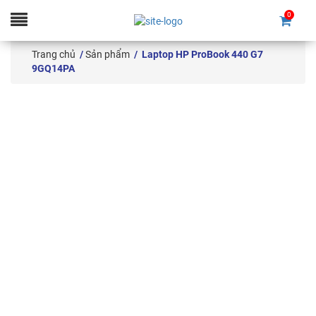
0
Skip
to
Trang chủ
/
Sản phẩm
/ Laptop HP ProBook 440 G7
content
9GQ14PA