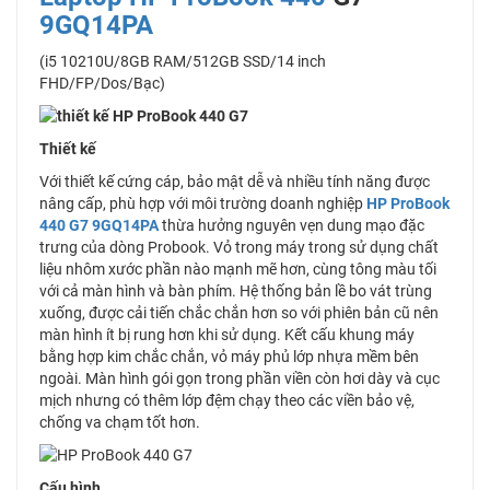
9GQ14PA
(i5 10210U/8GB RAM/512GB SSD/14 inch
FHD/FP/Dos/Bạc)
Thiết kế
Với thiết kế cứng cáp, bảo mật dễ và nhiều tính năng được
nâng cấp, phù hợp với môi trường doanh nghiệp
HP ProBook
440 G7 9GQ14PA
thừa hưởng nguyên vẹn dung mạo đặc
trưng của dòng Probook. Vỏ trong máy trong sử dụng chất
liệu nhôm xước phần nào mạnh mẽ hơn, cùng tông màu tối
với cả màn hình và bàn phím. Hệ thống bản lề bo vát trùng
xuống, được cải tiến chắc chắn hơn so với phiên bản cũ nên
màn hình ít bị rung hơn khi sử dụng. Kết cấu khung máy
bằng hợp kim chắc chắn, vỏ máy phủ lớp nhựa mềm bên
ngoài. Màn hình gói gọn trong phần viền còn hơi dày và cục
mịch nhưng có thêm lớp đệm chạy theo các viền bảo vệ,
chống va chạm tốt hơn.
Cấu hình