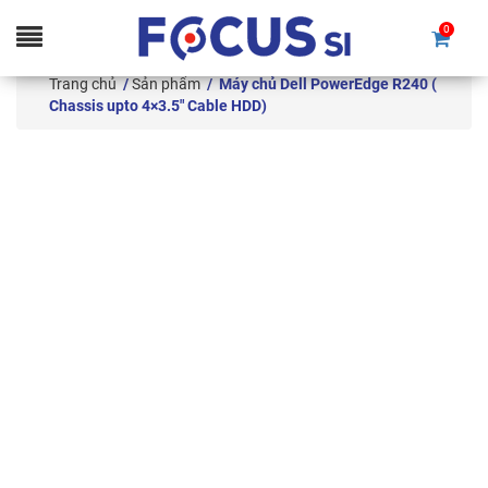
0
Skip
to
Trang chủ
/
Sản phẩm
/ Máy chủ Dell PowerEdge R240 (
content
Chassis upto 4×3.5″ Cable HDD)