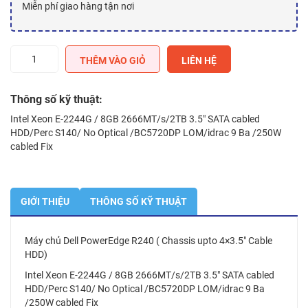
Miễn phí giao hàng tận nơi
Máy
THÊM VÀO GIỎ
LIÊN HỆ
chủ
Dell
PowerEdge
Thông số kỹ thuật:
R240
Intel Xeon E-2244G / 8GB 2666MT/s/2TB 3.5″ SATA cabled
(
HDD/Perc S140/ No Optical /BC5720DP LOM/idrac 9 Ba /250W
Chassis
cabled Fix
upto
4x3.5"
Cable
HDD)
GIỚI THIỆU
THÔNG SỐ KỸ THUẬT
số
lượng
Máy chủ Dell PowerEdge R240 ( Chassis upto 4×3.5″ Cable
HDD)
Intel Xeon E-2244G / 8GB 2666MT/s/2TB 3.5″ SATA cabled
HDD/Perc S140/ No Optical /BC5720DP LOM/idrac 9 Ba
/250W cabled Fix