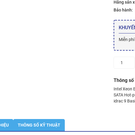
Hãng sản x
Bảo hành:
KHUYẾ
Miễn phí
Máy
chủ
Dell
PowerEdge
Thông số 
R240
Intel Xeon
(
SATA Hot-
Chassis
idrac 9 Bas
upto
4x3.5"
Hotplug
HDD)
THIỆU
THÔNG SỐ KỸ THUẬT
số
lượng