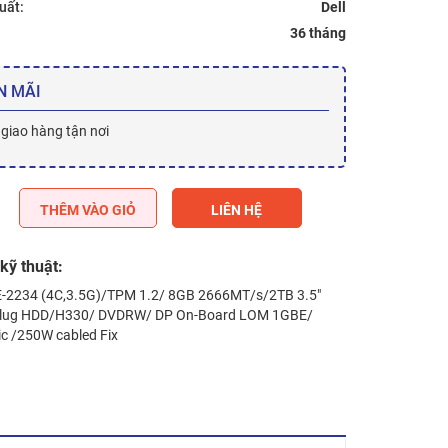
uất:
Dell
36 tháng
N MÃI
 giao hàng tận nơi
THÊM VÀO GIỎ
LIÊN HỆ
kỹ thuật:
 E-2234 (4C,3.5G)/TPM 1.2/ 8GB 2666MT/s/2TB 3.5″
plug HDD/H330/ DVDRW/ DP On-Board LOM 1GBE/
ic /250W cabled Fix