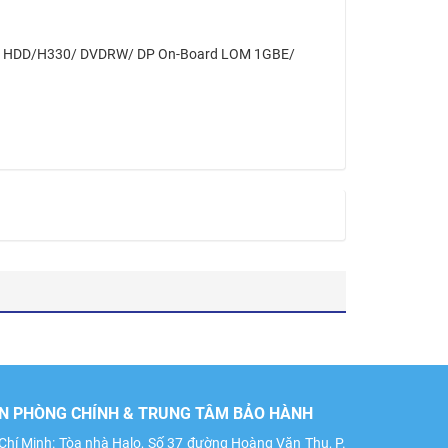
plug HDD/H330/ DVDRW/ DP On-Board LOM 1GBE/
N PHÒNG CHÍNH & TRUNG TÂM BẢO HÀNH
Chí Minh: Tòa nhà Halo, Số 37 đường Hoàng Văn Thụ, P.