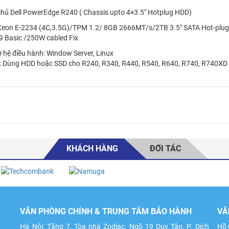
hủ Dell PowerEdge R240 ( Chassis upto 4×3.5″ Hotplug HDD)
 Xeon E-2234 (4C,3.5G)/TPM 1.2/ 8GB 2666MT/s/2TB 3.5″ SATA Hot-
 9 Basic /250W cabled Fix
ợ hệ điều hành: Window Server, Linux
: Dùng HDD hoặc SSD cho R240, R340, R440, R540, R640, R740, R740XD
KHÁCH HÀNG
ĐỐI TÁC
VĂN PHÒNG CHÍNH & TRUNG TÂM BẢO HÀNH
VĂ
Hà Nội: Tầng 7, Tòa nhà Zodiac, Ngõ 19 Duy Tân, P. Dịch
Hồ 