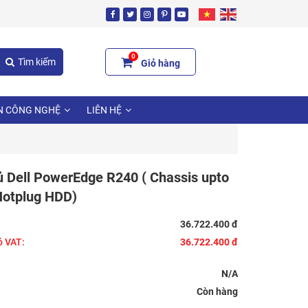
0
Tìm kiếm
Giỏ hàng
N CÔNG NGHỆ
LIÊN HỆ
 Dell PowerEdge R240 ( Chassis upto
Hotplug HDD)
36.722.400 đ
ó VAT:
36.722.400 đ
N/A