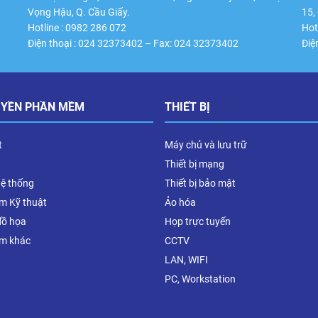
Vọng Hậu, Q. Cầu Giấy.
15,
Hotline : 0982 286 072
Hot
Điện thoại : 024 32373402 – Fax: 024 32373402
Điệ
UYỀN PHẦN MỀM
THIẾT BỊ
t
Máy chủ và lưu trữ
Thiết bị mạng
hệ thống
Thiết bị bảo mật
m Kỹ thuật
Ảo hóa
đồ họa
Họp trực tuyến
m khác
CCTV
LAN, WIFI
PC, Workstation