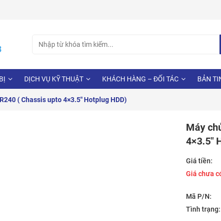
Search
3
for:
BỊ
DỊCH VỤ KỸ THUẬT
KHÁCH HÀNG – ĐỐI TÁC
BẢN TI
240 ( Chassis upto 4×3.5″ Hotplug HDD)
Máy chủ
4×3.5″ 
Giá tiền:
Giá chưa c
Mã P/N:
Tình trạng: