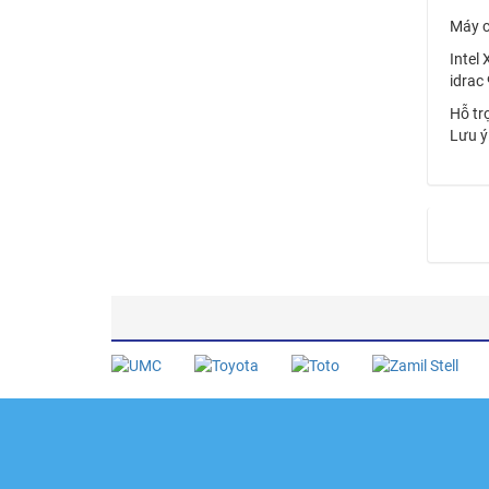
Máy c
Intel
idrac
Hỗ tr
Lưu ý