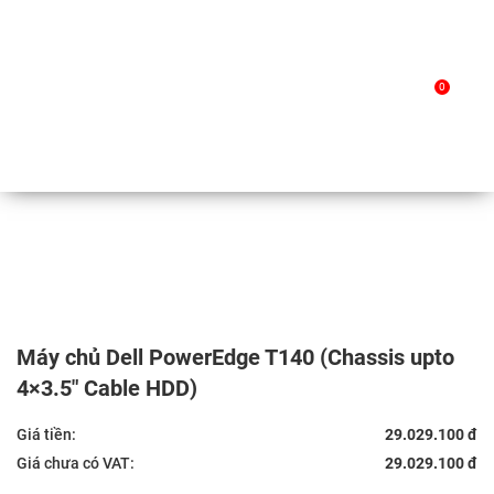
Skip
to
Trang chủ
/
Sản phẩm
/ Máy chủ Dell PowerEdge T140
0
content
(Chassis upto 4×3.5″ Cable HDD)
Máy chủ Dell PowerEdge T140 (Chassis upto
4×3.5″ Cable HDD)
Giá tiền:
29.029.100 đ
Giá chưa có VAT:
29.029.100 đ