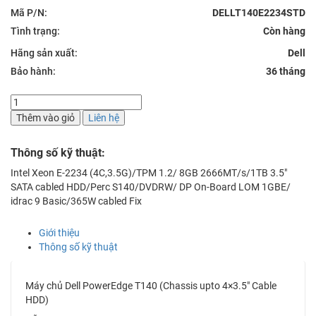
Mã P/N:
DELLT140E2234STD
Tình trạng:
Hãng sản xuất:
Dell
Bảo hành:
36 tháng
Máy
chủ
Thêm vào giỏ
Liên hệ
Dell
PowerEdge
Thông số kỹ thuật:
T140
(Chassis
Intel Xeon E-2234 (4C,3.5G)/TPM 1.2/ 8GB 2666MT/s/1TB 3.5″
upto
SATA cabled HDD/Perc S140/DVDRW/ DP On-Board LOM 1GBE/
4x3.5"
idrac 9 Basic/365W cabled Fix
Cable
HDD)
Giới thiệu
số
Thông số kỹ thuật
lượng
Máy chủ Dell PowerEdge T140 (Chassis upto 4×3.5″ Cable
HDD)