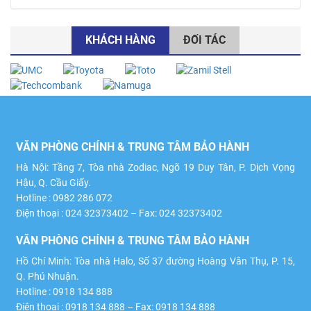
KHÁCH HÀNG
ĐỐI TÁC
VĂN PHÒNG CHÍNH & TRUNG TÂM BẢO HÀNH
Hà Nội: Tầng 7, Tòa nhà Zodiac, Ngõ 19 Duy Tân, P. Dịch Vọng
Hậu, Q. Cầu Giấy.
Hotline : 0982 286 072
Điện thoại : 024 32373402 – Fax: 024 32373402
VĂN PHÒNG CHÍNH & TRUNG TÂM BẢO HÀNH
Hồ Chí Minh: Tòa nhà Halo, Số 37 đường Hoàng Văn Thụ, P. 15,
Q. Phú Nhuận.
Hotline : 0918 134 888
Điện thoại : 0918 134 888 – Fax: 0918 134 888