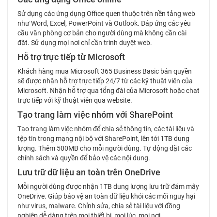
Sử dụng các ứng dụng Office quen thuộc trên nền tảng web
như Word, Excel, PowerPoint và Outlook. Đáp ứng các yêu
cầu văn phòng cơ bản cho người dùng mà không cần cài
đặt. Sử dụng mọi nơi chỉ cần trình duyệt web.
Hỗ trợ trực tiếp từ Microsoft
Khách hàng mua Microsoft 365 Business Basic bản quyền
sẽ được nhận hỗ trợ trực tiếp 24/7 từ các kỹ thuật viên của
Microsoft. Nhận hỗ trợ qua tổng đài của Microsoft hoặc chat
trực tiếp với kỹ thuật viên qua website.
Tạo trang làm việc nhóm với SharePoint
Tạo trang làm việc nhóm để chia sẻ thông tin, các tài liệu và
tệp tin trong mạng nội bộ với SharePoint, lên tới 1TB dung
lượng. Thêm 500MB cho mỗi người dùng. Tự động đặt các
chính sách và quyền để bảo vệ các nội dung.
Lưu trữ dữ liệu an toàn trên OneDrive
Mỗi người dùng được nhận 1TB dung lượng lưu trữ đám mây
OneDrive. Giúp bảo vệ an toàn dữ liệu khỏi các mối nguy hại
như virus, malware. Chỉnh sửa, chia sẻ tài liệu với đồng
nghiệp dễ dàng trên mọi thiết bị, mọi lúc, mọi nơi.