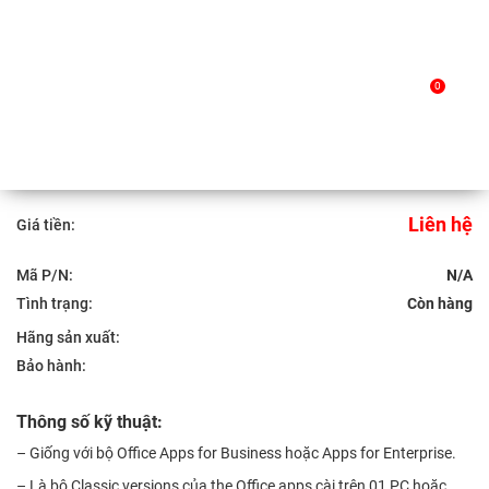
Skip
to
Trang chủ
/
Sản phẩm
/ Office LTSC Standard 2021
0
content
Office LTSC Standard 2021
Liên hệ
Giá tiền:
Mã P/N:
N/A
Tình trạng:
Hãng sản xuất:
Bảo hành:
Thông số kỹ thuật:
– Giống với bộ Office Apps for Business hoặc Apps for Enterprise.
– Là bộ Classic versions của the Office apps cài trên 01 PC hoặc