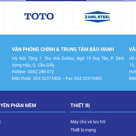
VĂN PHÒNG CHÍNH & TRUNG TÂM BẢO HÀNH
VĂ
Hà Nội: Tầng 7, Tòa nhà Zodiac, Ngõ 19 Duy Tân, P. Dịch
Hồ 
Vọng Hậu, Q. Cầu Giấy.
15,
Hotline : 0982 286 072
Hot
Điện thoại : 024 32373402 – Fax: 024 32373402
Điệ
UYỀN PHẦN MỀM
THIẾT BỊ
t
Máy chủ và lưu trữ
Thiết bị mạng