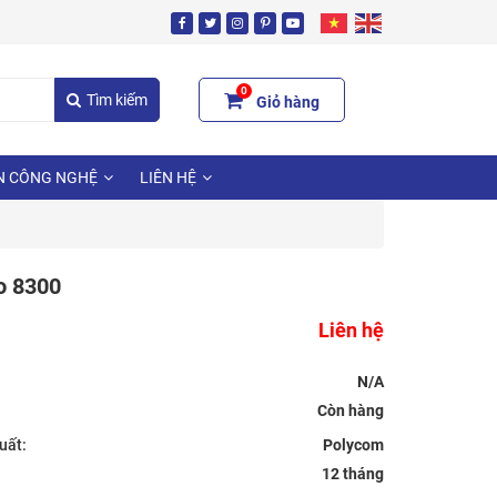
0
Tìm kiếm
Giỏ hàng
N CÔNG NGHỆ
LIÊN HỆ
io 8300
Liên hệ
N/A
uất:
Polycom
12 tháng