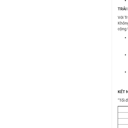
TRẢI
Với T
Không
cộng 
KẾT 
“Tối 