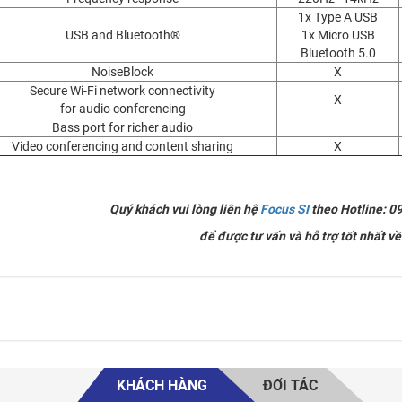
1x Type A USB
USB and Bluetooth®
1x Micro USB
Bluetooth 5.0
NoiseBlock
X
Secure Wi-Fi network connectivity
X
for audio conferencing
Bass port for richer audio
Video conferencing and content sharing
X
Quý khách vui lòng liên hệ
Focus SI
theo Hotline: 0
để được tư vấn và hỗ trợ tốt nhất v
KHÁCH HÀNG
ĐỐI TÁC