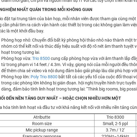
Giảm thời gian, chi phí và nguồn nhân sự IT với các tùy chọn triển khai 
 NGHIỆM NHẤT QUÁN TRONG MỖI KHÔNG GIAN
rio đặt tại trung tâm của bàn họp, mỗi nhân viên được tham gia cùng một 
 cần phải tìm ra cách vận hành các thiết bị trong các không gian làm vi
tác là một khởi đầu bay.
Phòng họp nhỏ: Chuyển đổi bất kỳ phòng hội thảo nhỏ nào thành một t
nhóm có thể kết nối và thúc đẩy hiệu suất với độ rõ nét âm thanh tuyệt v
hoạt trong tương lai.
Phòng họp vừa:
Trio 8500
cung cấp phòng họp vừa với âm thanh lắp đầy
từ trong phạm vi 14 feet / 4.3m. Vì vậy, giọng nói của mỗi người đều thô
để thêm chia sẻ video và nội dung đảm bảo giải pháp lâu dài phù hợp vớ
Phòng họp lớn:
Poly Trio 8800
bắt tất cả các yếu tố của cuộc đối thoại 
trong các phòng lớn không bị gián đoạn. hội nghị truyền hình trực tuyế
dàng, đảm bảo tính linh hoạt trong tương lai: “Think big rooms, big possibi
NỐI ĐẾN NỀN TẢNG DUY NHẤT – HOẶC CHỌN NHIỀU HƠN MỘT
đa hóa tính linh hoạt và đầu tư với khả năng kết nối với nhiều nền tảng c
Atributte
Trio 8300
Room size
Small, 2-5 ppl
Mic pickup range
3.7m / 12′
Frequency response
220Hz–14kHz