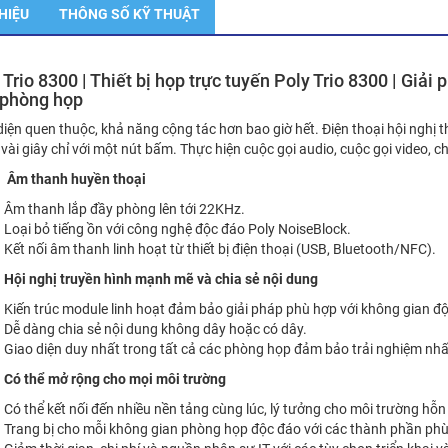
THIỆU
THÔNG SỐ KỸ THUẬT
 Trio 8300 | Thiết bị họp trực tuyến Poly Trio 8300 | Giải
 phòng họp
diện quen thuộc, khả năng cộng tác hơn bao giờ hết. Điện thoại hội nghị
 vài giây chỉ với một nút bấm. Thực hiện cuộc gọi audio, cuộc gọi video, c
Âm thanh huyền thoại
Âm thanh lắp đầy phòng lên tới 22KHz.
Loại bỏ tiếng ồn với công nghệ độc đáo Poly NoiseBlock.
Kết nối âm thanh linh hoạt từ thiết bị điện thoại (USB, Bluetooth/NFC).
Hội nghị truyền hình mạnh mẽ và chia sẻ nội dung
Kiến trúc module linh hoạt đảm bảo giải pháp phù hợp với không gian đ
Dễ dàng chia sẻ nội dung không dây hoặc có dây.
Giao diện duy nhất trong tất cả các phòng họp đảm bảo trải nghiệm nh
Có thể mở rộng cho mọi môi trường
Có thể kết nối đến nhiều nền tảng cùng lúc, lý tưởng cho môi trường hỗn
Trang bị cho mỗi không gian phòng họp độc đáo với các thành phần phù