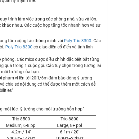
và quản lý mạnh mẽ.
quy trình làm việc trong các phòng nhỏ, vừa và lớn.
ệc khác nhau. Các cuộc họp tăng tốc nhanh hơn và sự
rung tâm cộng tác thông minh với
Poly Trio 8300
. Các
ời.
Poly Trio 8300
có giao diện cổ điển và tính linh
 phòng. Các mics được điều chỉnh đặc biệt bắt từng
ng qua trong 1 cuộc gọi. Các tùy chọn trong tương lai
i môi trường của bạn.
với phạm vi lên tới 20ft/6m đảm bảo dòng ý tưởng
n và chia sẻ nội dung có thể được thêm một cách dễ
lities”.
ùng một lúc, lý tưởng cho môi trường hỗn hợp”
Trio 8500
Trio 8800
Medium, 6-8 ppl
Large, 8+ ppl
4.2m / 14′
6.1m / 20′
200Hz–14kHz
100Hz–22kHz