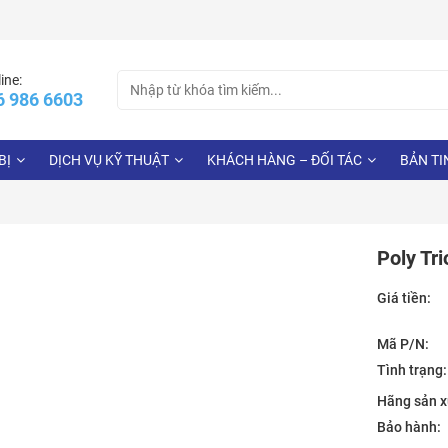
Search
ine:
6 986 6603
for:
BỊ
DỊCH VỤ KỸ THUẬT
KHÁCH HÀNG – ĐỐI TÁC
BẢN TI
Poly Tr
Giá tiền:
Mã P/N:
Tình trạng:
Hãng sản x
Bảo hành: