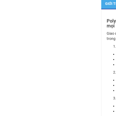
GIỚI 
Poly
mọi
Giao 
trong