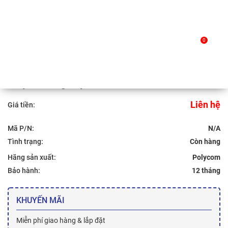
Skip
to
Trang chủ
/
Sản phẩm
/ Polycom EagleEye Mini Camera
0
content
Polycom EagleEye Mini Camera
Liên hệ
Giá tiền:
Mã P/N:
N/A
Tình trạng:
Hãng sản xuất:
Polycom
Bảo hành:
12 tháng
KHUYẾN MÃI
Miễn phí giao hàng & lắp đặt