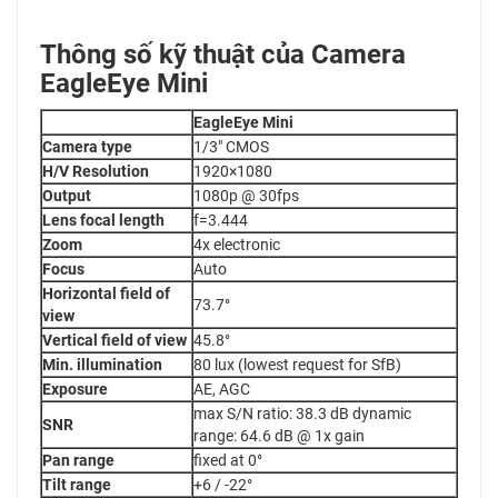
Thông số kỹ thuật của Camera
EagleEye Mini
EagleEye Mini
Camera type
1/3″ CMOS
H/V Resolution
1920×1080
Output
1080p @ 30fps
Lens focal length
f=3.444
Zoom
4x electronic
Focus
Auto
Horizontal field of
73.7°
view
Vertical field of view
45.8°
Min. illumination
80 lux (lowest request for SfB)
Exposure
AE, AGC
max S/N ratio: 38.3 dB dynamic
SNR
range: 64.6 dB @ 1x gain
Pan range
fixed at 0°
Tilt range
+6 / -22°