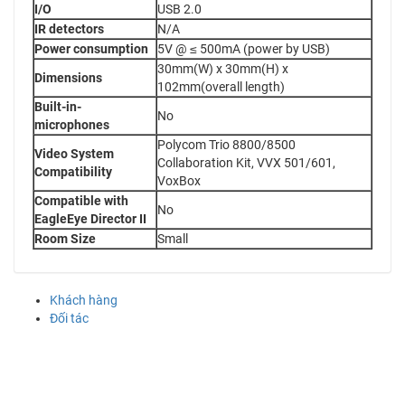
I/O
USB 2.0
IR detectors
N/A
Power consumption
5V @ ≤ 500mA (power by USB)
30mm(W) x 30mm(H) x
Dimensions
102mm(overall length)
Built-in-
No
microphones
Polycom Trio 8800/8500
Video System
Collaboration Kit, VVX 501/601,
Compatibility
VoxBox
Compatible with
No
EagleEye Director II
Room Size
Small
Khách hàng
Đối tác