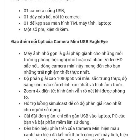
01 camera cổng USB;
01 dây cáp kết nối từ camera;
01 đế kẹp sau màn hình Tivi, máy tính, laptop;
Một số phụ kiện đi kèm.
Đặc điểm nổi bật của Camera
Mini USB EagleEye
Máy ảnh nhỏ gọn là giải pháp giành cho những môi
trường phòng hội nghị nhỏ hoặc cá nhân. Video HD
sắc nét, dòng camera mini này mang đến cho bạn
những trải nghiệm thiết thực nhất.
Độ phân giải cao 1080p60 với màu sắc trung thực, độ
sáng cho màu sắc chính xác nhất và hình ảnh thực.
Zoom 4x điện tử: hình ảnh vẫn rõ nét khi được phóng
to.
Hỗ trợ luồng simulcast để có độ phân giải cao nhất
cho người sử dụng.
Cài đặt đơn giản: chỉ cần gắn USB vào laptop, PC của
bạn và bật phần mềm lên sử dụng.
Đèn báo hiệu phía trên của Camera Mini hiện màu
xanh báo hiệu đã kết nối thành công với máy tính, hiện