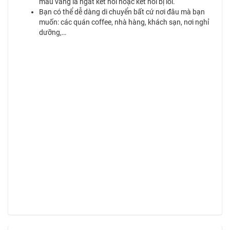
màu vàng là ngắt kết nối hoặc kết nối bị lỗi.
Bạn có thể dễ dàng di chuyển bất cứ nơi đâu mà bạn
muốn: các quán coffee, nhà hàng, khách sạn, nơi nghỉ
dưỡng,…