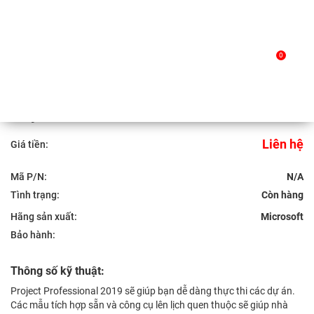
Skip
to
Trang chủ
/
Sản phẩm
/ Project Professional 2019
0
content
Project Professional 2019
Liên hệ
Giá tiền:
Mã P/N:
N/A
Tình trạng:
Hãng sản xuất:
Microsoft
Bảo hành:
Thông số kỹ thuật:
Project Professional 2019 sẽ giúp bạn dễ dàng thực thi các dự án.
Các mẫu tích hợp sẵn và công cụ lên lịch quen thuộc sẽ giúp nhà