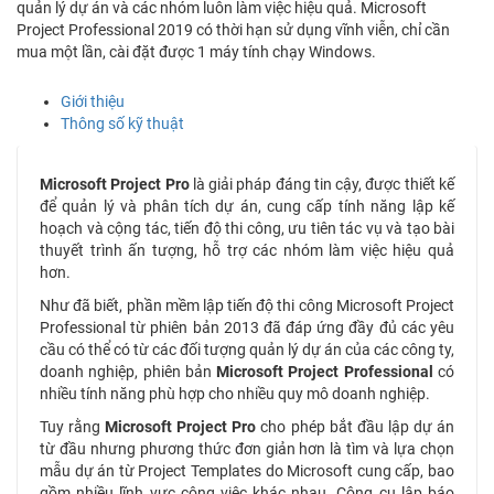
quản lý dự án và các nhóm luôn làm việc hiệu quả. Microsoft
Project Professional 2019 có thời hạn sử dụng vĩnh viễn, chỉ cần
mua một lần, cài đặt được 1 máy tính chạy Windows.
Giới thiệu
Thông số kỹ thuật
Microsoft Project Pro
là giải pháp đáng tin cậy, được thiết kế
để quản lý và phân tích dự án, cung cấp tính năng lập kế
hoạch và cộng tác, tiến độ thi công, ưu tiên tác vụ và tạo bài
thuyết trình ấn tượng, hỗ trợ các nhóm làm việc hiệu quả
hơn.
Như đã biết, phần mềm lập tiến độ thi công Microsoft Project
Professional từ phiên bản 2013 đã đáp ứng đầy đủ các yêu
cầu có thể có từ các đối tượng quản lý dự án của các công ty,
doanh nghiệp, phiên bản
Microsoft Project Professional
có
nhiều tính năng phù hợp cho nhiều quy mô doanh nghiệp.
Tuy rằng
Microsoft Project Pro
cho phép bắt đầu lập dự án
từ đầu nhưng phương thức đơn giản hơn là tìm và lựa chọn
mẫu dự án từ Project Templates do Microsoft cung cấp, bao
gồm nhiều lĩnh vực công việc khác nhau. Công cụ lập báo