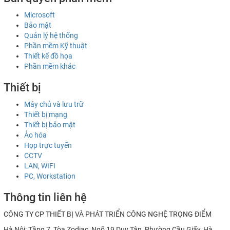
Microsoft
Bảo mật
Quản lý hệ thống
Phần mềm Kỹ thuật
Thiết kế đồ họa
Phần mềm khác
Thiết bị
Máy chủ và lưu trữ
Thiết bị mạng
Thiết bị bảo mật
Ảo hóa
Họp trực tuyến
CCTV
LAN, WIFI
PC, Workstation
Thông tin liên hệ
CÔNG TY CP THIẾT BỊ VÀ PHÁT TRIỂN CÔNG NGHỆ TRỌNG ĐIỂM
Hà Nội: Tầng 7, Tòa Zodiac, Ngõ 19 Duy Tân, Phường Cầu Giấy, Hà