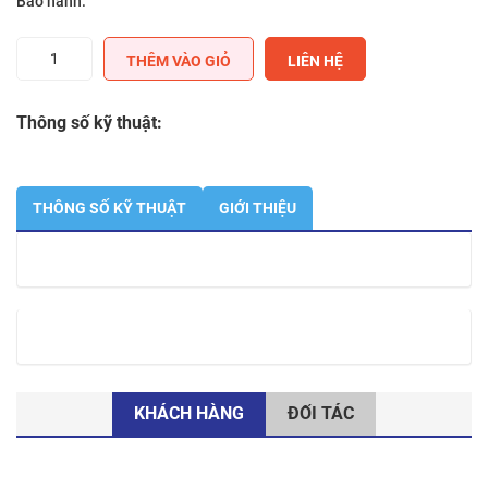
Bảo hành:
SharePointStdCAL
THÊM VÀO GIỎ
LIÊN HỆ
2019
SNGL
OLP
Thông số kỹ thuật:
NL
UsrCAL
(76M-
01689)
THÔNG SỐ KỸ THUẬT
GIỚI THIỆU
số
lượng
KHÁCH HÀNG
ĐỐI TÁC