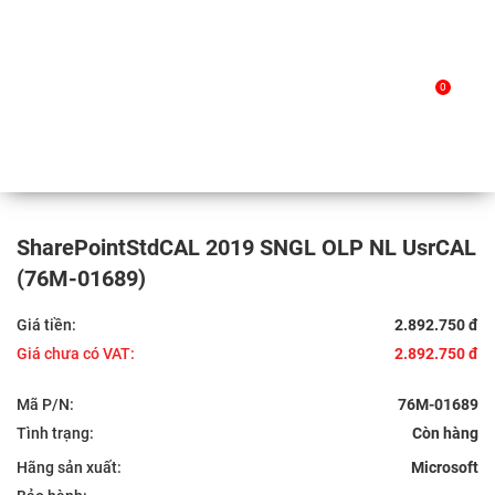
Skip
to
Trang chủ
/
Sản phẩm
/ SharePointStdCAL 2019 SNGL
0
content
OLP NL UsrCAL (76M-01689)
SharePointStdCAL 2019 SNGL OLP NL UsrCAL
(76M-01689)
Giá tiền:
2.892.750 đ
Giá chưa có VAT:
2.892.750 đ
Mã P/N:
76M-01689
Tình trạng:
Hãng sản xuất:
Microsoft