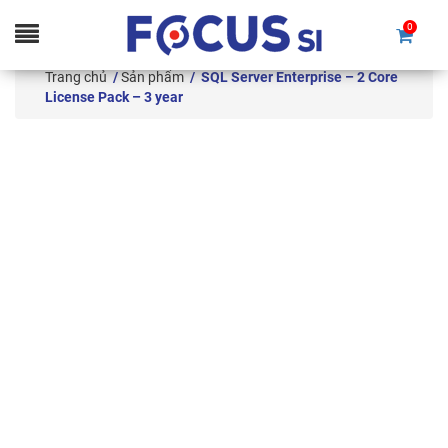
0
Skip
to
Trang chủ
/
Sản phẩm
/ SQL Server Enterprise – 2 Core
content
License Pack – 3 year