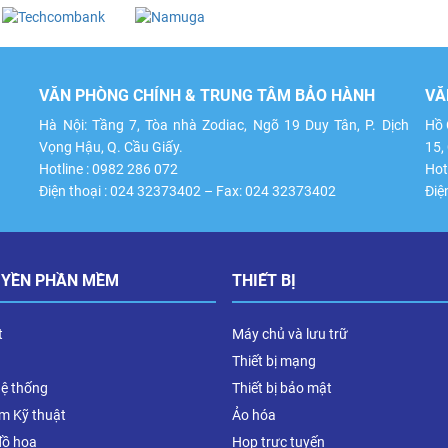
VĂN PHÒNG CHÍNH & TRUNG TÂM BẢO HÀNH
VĂ
Hà Nội: Tầng 7, Tòa nhà Zodiac, Ngõ 19 Duy Tân, P. Dịch
Hồ 
Vọng Hậu, Q. Cầu Giấy.
15,
Hotline : 0982 286 072
Hot
Điện thoại : 024 32373402 – Fax: 024 32373402
Điệ
UYỀN PHẦN MỀM
THIẾT BỊ
t
Máy chủ và lưu trữ
Thiết bị mạng
hệ thống
Thiết bị bảo mật
m Kỹ thuật
Ảo hóa
đồ họa
Họp trực tuyến