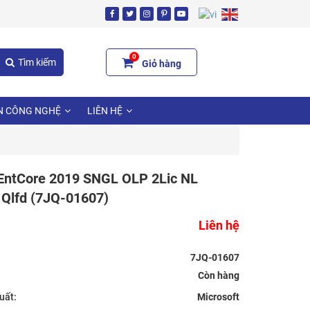
0
Tìm kiếm
Giỏ hàng
N CÔNG NGHỆ
LIÊN HỆ
ntCore 2019 SNGL OLP 2Lic NL
 Qlfd (7JQ-01607)
Liên hệ
7JQ-01607
uất:
Microsoft