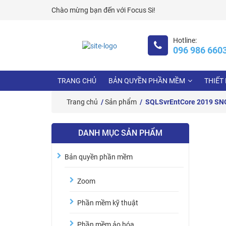
Skip
Chào mừng bạn đến với
Focus Si!
to
content
Hotline:
096 986 660
TRANG CHỦ
BẢN QUYỀN PHẦN MỀM
THIẾT 
Trang chủ
/
Sản phẩm
/ SQLSvrEntCore 2019 SNGL
DANH MỤC SẢN PHẨM
Bản quyền phần mềm
Zoom
Phần mềm kỹ thuật
Phần mềm ảo hóa