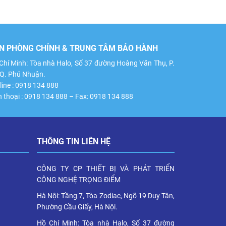
N PHÒNG CHÍNH & TRUNG TÂM BẢO HÀNH
Chí Minh: Tòa nhà Halo, Số 37 đường Hoàng Văn Thụ, P.
 Q. Phú Nhuận.
line : 0918 134 888
n thoại : 0918 134 888 – Fax: 0918 134 888
THÔNG TIN LIÊN HỆ
CÔNG TY CP THIẾT BỊ VÀ PHÁT TRIỂN
CÔNG NGHỆ TRỌNG ĐIỂM
Hà Nội: Tầng 7, Tòa Zodiac, Ngõ 19 Duy Tân,
Phường Cầu Giấy, Hà Nội.
Hồ Chí Minh: Tòa nhà Halo, Số 37 đường