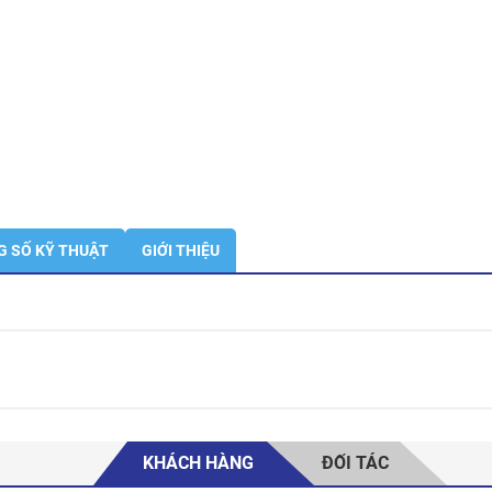
 SỐ KỸ THUẬT
GIỚI THIỆU
KHÁCH HÀNG
ĐỐI TÁC