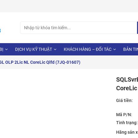
Search
3
for:
BỊ
DỊCH VỤ KỸ THUẬT
KHÁCH HÀNG – ĐỐI TÁC
BẢN TI
 OLP 2Lic NL CoreLic Qlfd (7JQ-01607)
SQLSvrE
CoreLic
Giá tiền:
Mã P/N:
Tình trạng:
Hãng sản x