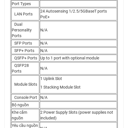
Port Types
24 Autosensing 1/2.5/5GBaseT ports
LAN Ports
PoE+
Dual
Personality
N/A
Ports
SFP Ports
N/A
SFP+ Ports
N/A
QSFP+ Ports
Up to 1 port with optional module
QSFP28
N/A
Ports
1 Uplink Slot
Module Slots
1 Stacking Module Slot
Console Port
N/A
Bộ nguồn
Khe cắm
2 Power Supply Slots (power supplies not
nguồn
included)
Yêu cầu nguồn