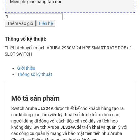
Miễn phí giao hàng tận nơi
Switch
Aruba
Thêm vào giỏ
Liên hệ
JL324A
số
Thông số kỹ thuật:
lượng
Thiết bị chuyển mạch ARUBA 2930M 24 HPE SMART RATE POE+ 1-
SLOT SWITCH
Giới thiệu
Thông số kỹ thuật
Mô tả sản phẩm
Switch Aruba
JL324A
được thiết kế cho khách hàng tạo ra
các không gian làm việc kỹ thuật số được tối ưu hóa cho
người dùng di động với cách tiếp cận có dây và tích hợp
không dây. Switch Aruba
JL324A
dễ triển khai và quản lý với
các công cụ quản lý mạng và bảo mật tiên tiến như Aruba
ClearPass Policy Manager và Aruba AirWave.