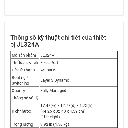
Thông số kỹ thuật chi tiết của thiết
bị JL324A
Mã sản phẩm
JL324A
Thể loại switch
Fixed Port
Hệ điều hành
ArubaOS
Routing /
Layer 3 Dynamic
Switching
Quản lý
Fully Managed
Thông số vật lý
17.42(w) x 12.77(d) x 1.73(h) in
Kích thước
(44.25 x 32.43 x 4.39 cm)
(1U height)
Trọng lượng
9.92 lb (4.50 kg)