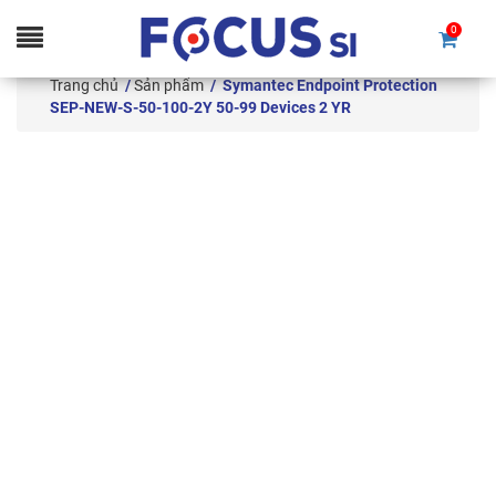
0
Skip
to
Trang chủ
/
Sản phẩm
/ Symantec Endpoint Protection
content
SEP-NEW-S-50-100-2Y 50-99 Devices 2 YR