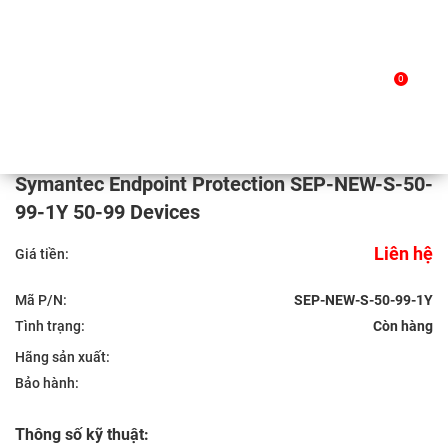
Skip
to
Trang chủ
/
Sản phẩm
/ Symantec Endpoint Protection
0
content
SEP-NEW-S-50-99-1Y 50-99 Devices
Symantec Endpoint Protection SEP-NEW-S-50-
99-1Y 50-99 Devices
Liên hệ
Giá tiền:
Mã P/N:
SEP-NEW-S-50-99-1Y
Tình trạng:
Hãng sản xuất:
Bảo hành:
Thông số kỹ thuật: