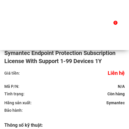
Skip
to
Trang chủ
/
Sản phẩm
/ Symantec Endpoint Protection
0
content
Subscription License With Support 1-99 Devices 1Y
Symantec Endpoint Protection Subscription
License With Support 1-99 Devices 1Y
Liên hệ
Giá tiền:
Mã P/N:
N/A
Tình trạng:
Hãng sản xuất:
Symantec
Bảo hành:
Thông số kỹ thuật: