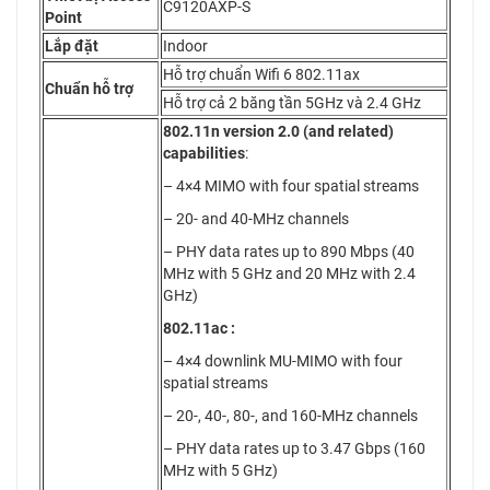
C9120AXP-S
Point
Lắp đặt
Indoor
Hỗ trợ chuẩn Wifi 6 802.11ax
Chuẩn hỗ trợ
Hỗ trợ cả 2 băng tần 5GHz và 2.4 GHz
802.11n version 2.0 (and related)
capabilities
:
– 4×4 MIMO with four spatial streams
– 20- and 40-MHz channels
– PHY data rates up to 890 Mbps (40
MHz with 5 GHz and 20 MHz with 2.4
GHz)
802.11ac :
– 4×4 downlink MU-MIMO with four
spatial streams
– 20-, 40-, 80-, and 160-MHz channels
– PHY data rates up to 3.47 Gbps (160
MHz with 5 GHz)