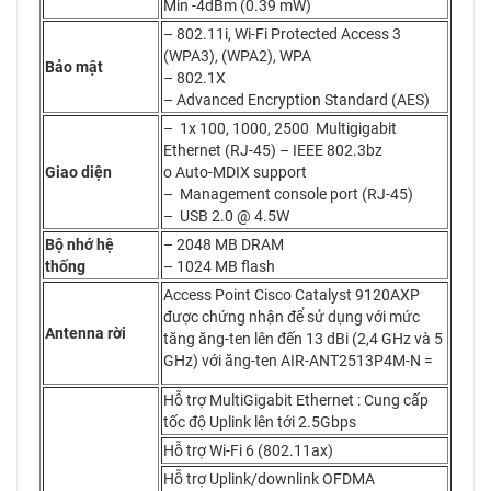
Min -4dBm (0.39 mW)
– 802.11i, Wi-Fi Protected Access 3
(WPA3), (WPA2), WPA
Bảo mật
– 802.1X
– Advanced Encryption Standard (AES)
– 1x 100, 1000, 2500 Multigigabit
Ethernet (RJ-45) – IEEE 802.3bz
Giao diện
o Auto-MDIX support
– Management console port (RJ-45)
– USB 2.0 @ 4.5W
Bộ nhớ hệ
– 2048 MB DRAM
thống
– 1024 MB flash
Access Point Cisco Catalyst 9120AXP
được chứng nhận để sử dụng với mức
Antenna rời
tăng ăng-ten lên đến 13 dBi (2,4 GHz và 5
GHz) với ăng-ten AIR-ANT2513P4M-N =
Hỗ trợ MultiGigabit Ethernet : Cung cấp
tốc độ Uplink lên tới 2.5Gbps
Hỗ trợ Wi-Fi 6 (802.11ax)
Hỗ trợ Uplink/downlink OFDMA