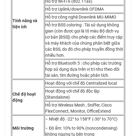
Hỗ trợ Wi-Fi 6 (802.11ax)
Hỗ trợ Uplink/downlink OFDMA
Hỗ trợ công nghệ Downlink MU‑MIMO
Tính năng và
Hỗ trợ BSS coloring : Tái sử dụng không
tiện ích
gian (còn được gọi là tô màu Bộ dịch vụ
cơ bản [BSS]) cho phép các điểm truy cập
và máy khách của chúng phân biệt giữa
các BSS, do đó cho phép truyền đồng thời
nhiều hơn.
Hỗ trợ Bluetooth 5 : cho phép các trường
hợp sử dụng dựa trên vị trí như theo dõi
tài sản, tìm đường hoặc phân tích.
Hoạt động với chế độ Centralized local
Hoạt động với chế độ độc lập
Chế độ hoạt
(Standalone)
động
Hỗ trợ Wireless Mesh , Sniffer, Cisco
FlexConnect, Monitor, OfficeExtend
– Nhiệt độ: -22° to 158°F (-30° to 70°C)
Môi trường
– Độ ẩm: 10% to 90% (noncondensing)
không ngưng tụ bên trong