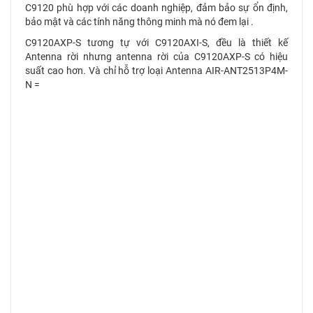
C9120 phù hợp với các doanh nghiệp, đảm bảo sự ổn định,
bảo mật và các tính năng thông minh mà nó đem lại .
C9120AXP-S tương tự với C9120AXI-S, đều là thiết kế
Antenna rời nhưng antenna rời của C9120AXP-S có hiệu
suất cao hơn. Và chỉ hỗ trợ loại Antenna AIR-ANT2513P4M-
N =