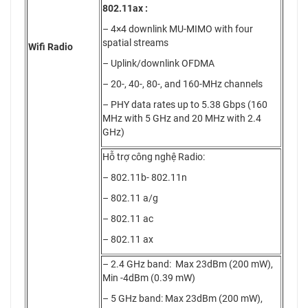
802.11ax :
– 4×4 downlink MU-MIMO with four
spatial streams
Wifi Radio
– Uplink/downlink OFDMA
– 20-, 40-, 80-, and 160-MHz channels
– PHY data rates up to 5.38 Gbps (160
MHz with 5 GHz and 20 MHz with 2.4
GHz)
Hỗ trợ công nghệ Radio:
– 802.11b- 802.11n
– 802.11 a/g
– 802.11 ac
– 802.11 ax
– 2.4 GHz band: Max 23dBm (200 mW),
Min -4dBm (0.39 mW)
– 5 GHz band: Max 23dBm (200 mW),