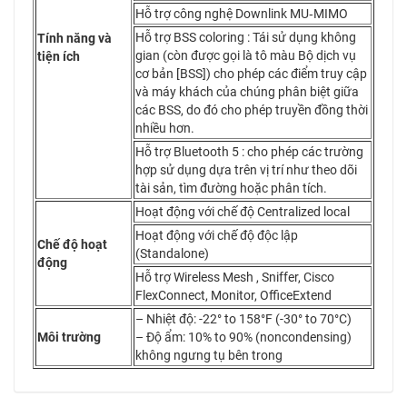
Hỗ trợ công nghệ Downlink MU‑MIMO
Hỗ trợ BSS coloring : Tái sử dụng không
Tính năng và
gian (còn được gọi là tô màu Bộ dịch vụ
tiện ích
cơ bản [BSS]) cho phép các điểm truy cập
và máy khách của chúng phân biệt giữa
các BSS, do đó cho phép truyền đồng thời
nhiều hơn.
Hỗ trợ Bluetooth 5 : cho phép các trường
hợp sử dụng dựa trên vị trí như theo dõi
tài sản, tìm đường hoặc phân tích.
Hoạt động với chế độ Centralized local
Hoạt động với chế độ độc lập
Chế độ hoạt
(Standalone)
động
Hỗ trợ Wireless Mesh , Sniffer, Cisco
FlexConnect, Monitor, OfficeExtend
– Nhiệt độ: -22° to 158°F (-30° to 70°C)
Môi trường
– Độ ẩm: 10% to 90% (noncondensing)
không ngưng tụ bên trong