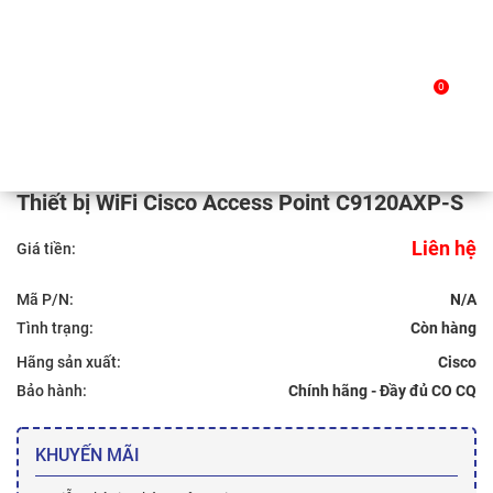
Skip
to
Trang chủ
/
Sản phẩm
/ Thiết bị WiFi Cisco Access
0
content
Point C9120AXP-S
Thiết bị WiFi Cisco Access Point C9120AXP-S
Liên hệ
Giá tiền:
Mã P/N:
N/A
Tình trạng:
Hãng sản xuất:
Cisco
Bảo hành:
Chính hãng - Đầy đủ CO CQ
KHUYẾN MÃI