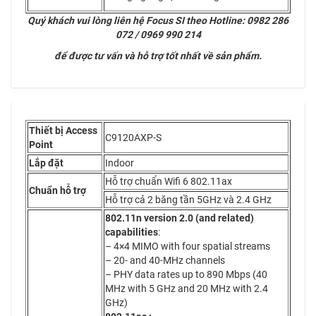
Quý khách vui lòng liên hệ Focus SI theo Hotline: 0982 286
072 / 0969 990 214
để được tư vấn và hỗ trợ tốt nhất về sản phẩm.
Thiết bị Access
C9120AXP-S
Point
Lắp đặt
Indoor
Hỗ trợ chuẩn Wifi 6 802.11ax
Chuẩn hỗ trợ
Hỗ trợ cả 2 băng tần 5GHz và 2.4 GHz
802.11n version 2.0 (and related)
capabilities
:
– 4×4 MIMO with four spatial streams
– 20- and 40-MHz channels
– PHY data rates up to 890 Mbps (40
MHz with 5 GHz and 20 MHz with 2.4
GHz)