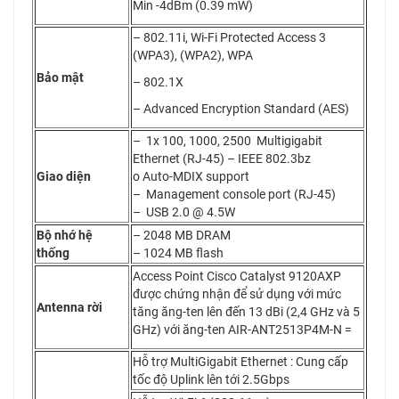
Min -4dBm (0.39 mW)
– 802.11i, Wi-Fi Protected Access 3
(WPA3), (WPA2), WPA
Bảo mật
– 802.1X
– Advanced Encryption Standard (AES)
– 1x 100, 1000, 2500 Multigigabit
Ethernet (RJ-45) – IEEE 802.3bz
Giao diện
o Auto-MDIX support
– Management console port (RJ-45)
– USB 2.0 @ 4.5W
Bộ nhớ hệ
– 2048 MB DRAM
thống
– 1024 MB flash
Access Point Cisco Catalyst 9120AXP
được chứng nhận để sử dụng với mức
Antenna rời
tăng ăng-ten lên đến 13 dBi (2,4 GHz và 5
GHz) với ăng-ten AIR-ANT2513P4M-N =
Hỗ trợ MultiGigabit Ethernet : Cung cấp
tốc độ Uplink lên tới 2.5Gbps