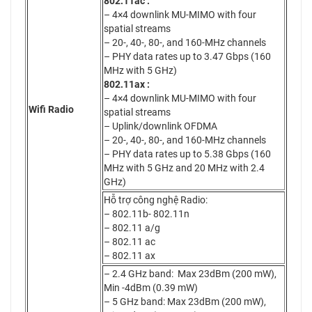
802.11ac :
– 4×4 downlink MU-MIMO with four
spatial streams
– 20-, 40-, 80-, and 160-MHz channels
– PHY data rates up to 3.47 Gbps (160
MHz with 5 GHz)
802.11ax :
– 4×4 downlink MU-MIMO with four
Wifi Radio
spatial streams
– Uplink/downlink OFDMA
– 20-, 40-, 80-, and 160-MHz channels
– PHY data rates up to 5.38 Gbps (160
MHz with 5 GHz and 20 MHz with 2.4
GHz)
Hỗ trợ công nghệ Radio:
– 802.11b- 802.11n
– 802.11 a/g
– 802.11 ac
– 802.11 ax
– 2.4 GHz band: Max 23dBm (200 mW),
Min -4dBm (0.39 mW)
– 5 GHz band: Max 23dBm (200 mW),