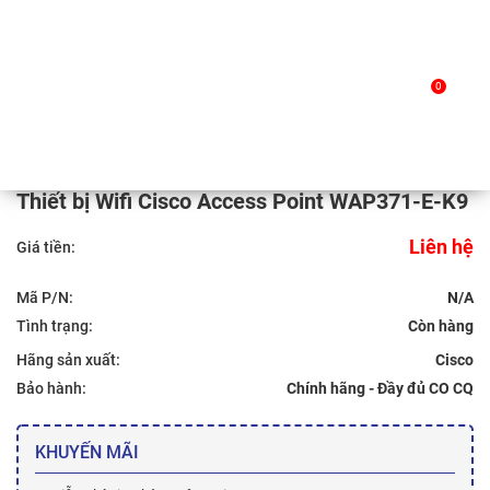
Skip
to
Trang chủ
/
Sản phẩm
/ Thiết bị Wifi Cisco Access Point
0
content
WAP371-E-K9
Thiết bị Wifi Cisco Access Point WAP371-E-K9
Liên hệ
Giá tiền:
Mã P/N:
N/A
Tình trạng:
Hãng sản xuất:
Cisco
Bảo hành:
Chính hãng - Đầy đủ CO CQ
KHUYẾN MÃI