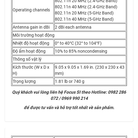
802.11n 20 MHz (2.4-GHz Band)
802.11n 40 MHz (2.4-GHz Band)
Operating channels
802.11n 20 MHz (5-GHz Band)
802.11n 40 MHz (5-GHz Band)
Antenna gain in dBi
2 dBi each antenna
Môi trường hoạt động
Nhiệt độ hoạt động
0° to 40°C (32° to 104°F)
Độ ẩm hoạt động
10% to 85% noncondensing
Thông số vật lý
Kích thước (W x D x
9.05 x 9.05 x 1.69 in. (230 x 230 x 43
H)
mm)
Trọng lượng
1.81 lb or 740 g
Quý khách vui lòng liên hệ Focus SI theo Hotline: 0982 286
072 / 0969 990 214
để được tư vấn và hỗ trợ tốt nhất về sản phẩm.