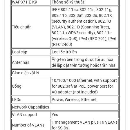
WAP371-E-K9
Thông số kỹ thuật
IEEE 802.11ac, 802.11n, 802.11g,
802.11b, 802.3af, 802.3u, 802.1X
(security authentication), 802.1Q
Tiêu chuẩn
(VLAN), 802.1D (Spanning Tree),
802.11i (WPA2 security), 802.11e
(wireless QoS), IPv4 (RFC 791), IPv6
(RFC 2460)
Loại cáp
Loại 5e trở lên
Ăng-ten bên trong được tối ưu hóa
Antennas
để lắp đặt trên tường hoặc trần nhà
Giao diện vật lý
10/100/1000 Ethernet, with support
Cổng
for 802.3af/at PoE, power port for
AC adapter (not included)
LEDs
Power, Wireless, Ethernet
Network Capabilities
VLAN support
Yes
1 management VLAN plus 16 VLANs
Number of VLANs
for SSIDs