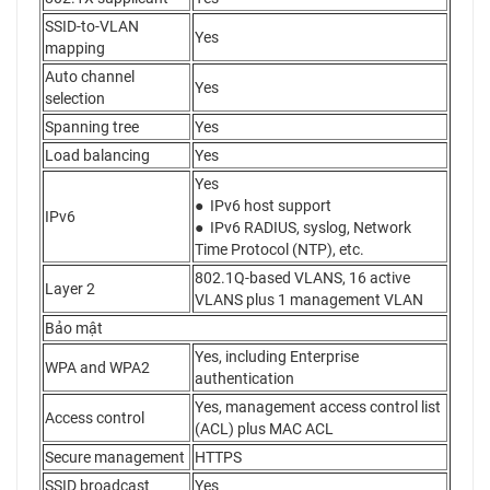
SSID-to-VLAN
Yes
mapping
Auto channel
Yes
selection
Spanning tree
Yes
Load balancing
Yes
Yes
● IPv6 host support
IPv6
● IPv6 RADIUS, syslog, Network
Time Protocol (NTP), etc.
802.1Q-based VLANS, 16 active
Layer 2
VLANS plus 1 management VLAN
Bảo mật
Yes, including Enterprise
WPA and WPA2
authentication
Yes, management access control list
Access control
(ACL) plus MAC ACL
Secure management
HTTPS
SSID broadcast
Yes