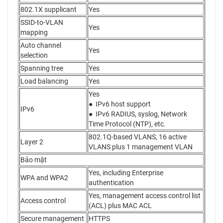
802.1X supplicant
Yes
SSID-to-VLAN
Yes
mapping
Auto channel
Yes
selection
Spanning tree
Yes
Load balancing
Yes
Yes
● IPv6 host support
IPv6
● IPv6 RADIUS, syslog, Network
Time Protocol (NTP), etc.
802.1Q-based VLANS, 16 active
Layer 2
VLANS plus 1 management VLAN
Bảo mật
Yes, including Enterprise
WPA and WPA2
authentication
Yes, management access control list
Access control
(ACL) plus MAC ACL
Secure management
HTTPS