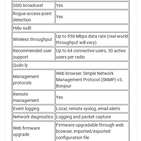
SSID broadcast
Yes
Rogue-access-point
Yes
detection
Hiệu suất
Up to 950-Mbps data rate (real-world
Wireless throughput
throughput will vary)
Recommended user
Up to 64 connective users, 30 active
support
users per radio
Quản lý
Web browser, Simple Network
Management
Management Protocol (SNMP) v3,
protocols
Bonjour
Remote
Yes
management
Event logging
Local, remote syslog, email alerts
Network diagnostics
Logging and packet capture
Firmware upgradable through web
Web firmware
browser, imported/exported
upgrade
configuration file