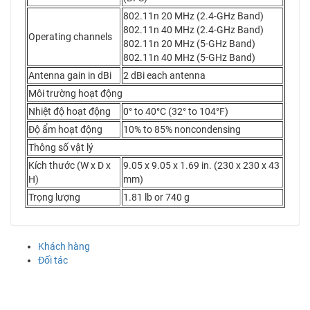
802.11n 20 MHz (2.4-GHz Band)
802.11n 40 MHz (2.4-GHz Band)
Operating channels
802.11n 20 MHz (5-GHz Band)
802.11n 40 MHz (5-GHz Band)
Antenna gain in dBi
2 dBi each antenna
Môi trường hoạt động
Nhiệt độ hoạt động
0° to 40°C (32° to 104°F)
Độ ẩm hoạt động
10% to 85% noncondensing
Thông số vật lý
Kích thước (W x D x
9.05 x 9.05 x 1.69 in. (230 x 230 x 43
H)
mm)
Trọng lượng
1.81 lb or 740 g
Khách hàng
Đối tác