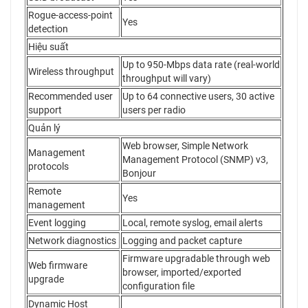
Rogue-access-point
Yes
detection
Hiệu suất
Up to 950-Mbps data rate (real-world
Wireless throughput
throughput will vary)
Recommended user
Up to 64 connective users, 30 active
support
users per radio
Quản lý
Web browser, Simple Network
Management
Management Protocol (SNMP) v3,
protocols
Bonjour
Remote
Yes
management
Event logging
Local, remote syslog, email alerts
Network diagnostics
Logging and packet capture
Firmware upgradable through web
Web firmware
browser, imported/exported
upgrade
configuration file
Dynamic Host