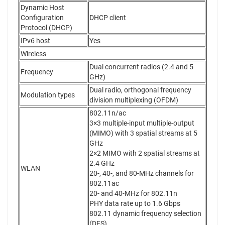
Dynamic Host
Configuration
DHCP client
Protocol (DHCP)
IPv6 host
Yes
Wireless
Dual concurrent radios (2.4 and 5
Frequency
GHz)
Dual radio, orthogonal frequency
Modulation types
division multiplexing (OFDM)
802.11n/ac
3×3 multiple-input multiple-output
(MIMO) with 3 spatial streams at 5
GHz
2×2 MIMO with 2 spatial streams at
2.4 GHz
WLAN
20-, 40-, and 80-MHz channels for
802.11ac
20- and 40-MHz for 802.11n
PHY data rate up to 1.6 Gbps
802.11 dynamic frequency selection
(DFS)