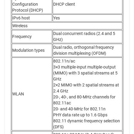
Configuration
DHCP client
Protocol (DHCP)
IPv6 host
Yes
Wireless
Dual concurrent radios (2.4 and 5
Frequency
GHz)
Dual radio, orthogonal frequency
Modulation types
division multiplexing (OFDM)
802.11n/ac
3×3 multiple-input multiple-output
(MIMO) with 3 spatial streams at 5
GHz
2×2 MIMO with 2 spatial streams at
2.4 GHz
WLAN
20-, 40-, and 80-MHz channels for
802.11ac
20- and 40-MHz for 802.11n
PHY data rate up to 1.6 Gbps
802.11 dynamic frequency selection
(DFS)