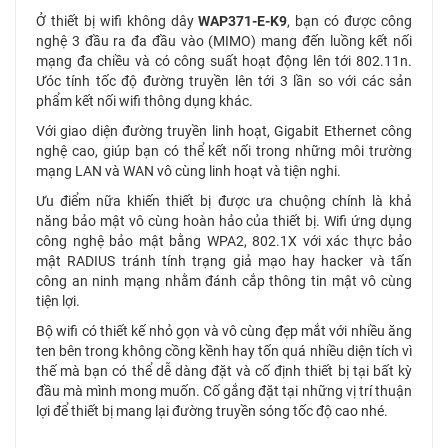
Ở thiết bị wifi không dây
WAP371-E-K9
, bạn có được công
nghệ 3 đầu ra đa đầu vào (MIMO) mang đến luồng kết nối
mạng đa chiều và có công suất hoạt động lên tới 802.11n.
Ưóc tính tốc độ đường truyền lên tới 3 lần so với các sản
phẩm kết nối wifi thông dụng khác.
Với giao diện đường truyền linh hoạt, Gigabit Ethernet công
nghệ cao, giúp bạn có thể kết nối trong những môi trường
mạng LAN và WAN vô cùng linh hoạt và tiện nghi.
Ưu điểm nữa khiến thiết bị được ưa chuộng chính là khả
năng bảo mật vô cùng hoàn hảo của thiết bị. Wifi ứng dụng
công nghệ bảo mật bằng WPA2, 802.1X với xác thực bảo
mật RADIUS tránh tính trạng giả mạo hay hacker và tấn
công an ninh mạng nhằm đánh cắp thông tin mật vô cùng
tiện lợi.
Bộ wifi có thiết kế nhỏ gọn và vô cùng đẹp mắt với nhiều ăng
ten bên trong không cồng kềnh hay tốn quá nhiều diện tích vì
thế mà bạn có thể dễ dàng đặt và cố định thiết bị tại bất kỳ
đầu mà mình mong muốn. Cố gắng đặt tại những vị trí thuận
lợi để thiết bị mang lại đường truyền sóng tốc độ cao nhé.