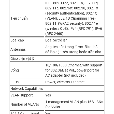
IEEE 802.11ac, 802.11n, 802.11g,
802.11b, 802.3af, 802.3u, 802.1X
(security authentication), 802.1Q
Tiêu chuẩn
(VLAN), 802.1D (Spanning Tree),
802.11i (WPA2 security), 802.11e
(wireless QoS), IPv4 (RFC 791), IPv6
(RFC 2460)
Loại cáp
Loại 5e trở lên
Ăng-ten bên trong được tối ưu hóa
Antennas
để lắp đặt trên tường hoặc trần nhà
Giao diện vật lý
10/100/1000 Ethernet, with support
Cổng
for 802.3af/at PoE, power port for
AC adapter (not included)
LEDs
Power, Wireless, Ethernet
Network Capabilities
VLAN support
Yes
1 management VLAN plus 16 VLANs
Number of VLANs
for SSIDs
802.1X supplicant
Yes