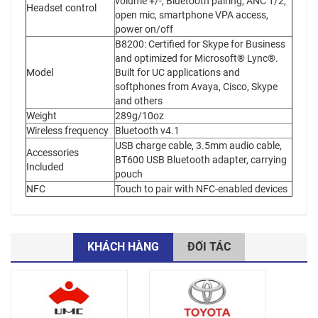
volume +/-, Bluetooth pairing, ANC 1/2,
Headset control
open mic, smartphone VPA access,
power on/off
B8200: Certified for Skype for Business
and optimized for Microsoft® Lync®.
Model
Built for UC applications and
softphones from Avaya, Cisco, Skype
and others
Weight
289g/10oz
Wireless frequency
Bluetooth v4.1
USB charge cable, 3.5mm audio cable,
Accessories
BT600 USB Bluetooth adapter, carrying
Included
pouch
NFC
Touch to pair with NFC-enabled devices
KHÁCH HÀNG
ĐỐI TÁC