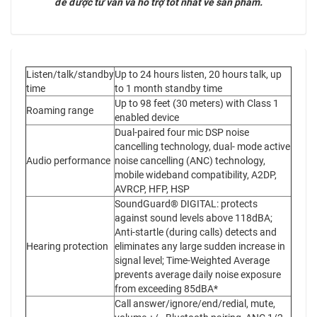
để được tư vấn và hỗ trợ tốt nhất về sản phẩm.
Listen/talk/standby
Up to 24 hours listen, 20 hours talk, up
time
to 1 month standby time
Up to 98 feet (30 meters) with Class 1
Roaming range
enabled device
Dual-paired four mic DSP noise
cancelling technology, dual- mode active
Audio performance
noise cancelling (ANC) technology,
mobile wideband compatibility, A2DP,
AVRCP, HFP, HSP
SoundGuard® DIGITAL: protects
against sound levels above 118dBA;
Anti-startle (during calls) detects and
Hearing protection
eliminates any large sudden increase in
signal level; Time-Weighted Average
prevents average daily noise exposure
from exceeding 85dBA*
Call answer/ignore/end/redial, mute,