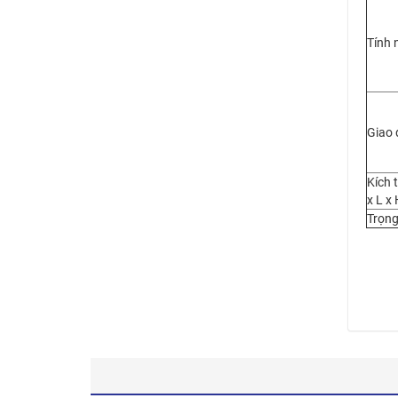
Tính 
Giao 
Kích 
x L x 
Trọng