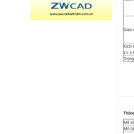
Giao 
Kích 
x L x 
Trọng
Thông
Mã s
Mô t