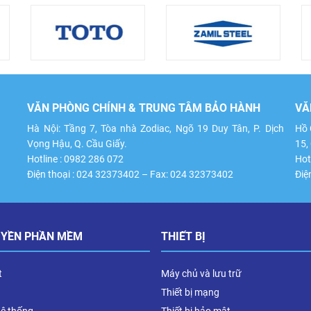
VĂN PHÒNG CHÍNH & TRUNG TÂM BẢO HÀNH
VĂ
Hà Nội: Tầng 7, Tòa nhà Zodiac, Ngõ 19 Duy Tân, P. Dịch
Hồ 
Vọng Hậu, Q. Cầu Giấy.
15,
Hotline : 0982 286 072
Hot
Điện thoại : 024 32373402 – Fax: 024 32373402
Điệ
UYỀN PHẦN MỀM
THIẾT BỊ
t
Máy chủ và lưu trữ
Thiết bị mạng