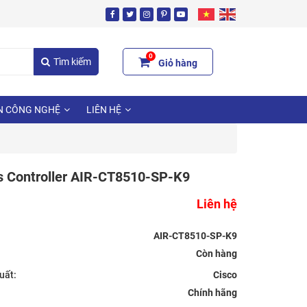
0
Tìm kiếm
Giỏ hàng
N CÔNG NGHỆ
LIÊN HỆ
s Controller AIR-CT8510-SP-K9
Liên hệ
AIR-CT8510-SP-K9
uất:
Cisco
Chính hãng