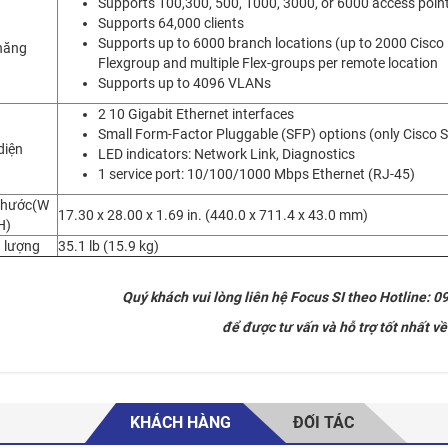
Supports 100,300, 500, 1000, 3000, or 6000 access poin
Supports 64,000 clients
Supports up to 6000 branch locations (up to 2000 Cisco
năng
Flexgroup and multiple Flex-groups per remote location
Supports up to 4096 VLANs
2 10 Gigabit Ethernet interfaces
Small Form-Factor Pluggable (SFP) options (only Cisco
diện
LED indicators: Network Link, Diagnostics
1 service port: 10/100/1000 Mbps Ethernet (RJ-45)
thước(W
17.30 x 28.00 x 1.69 in. (440.0 x 711.4 x 43.0 mm)
H)
 lượng
35.1 lb (15.9 kg)
Quý khách vui lòng liên hệ Focus SI theo Hotline: 
để được tư vấn và hỗ trợ tốt nhất v
KHÁCH HÀNG
ĐỐI TÁC