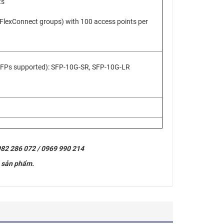
ts
 FlexConnect groups) with 100 access points per
 SFPs supported): SFP-10G-SR, SFP-10G-LR
0982 286 072 / 0969 990 214
ề sản phẩm.