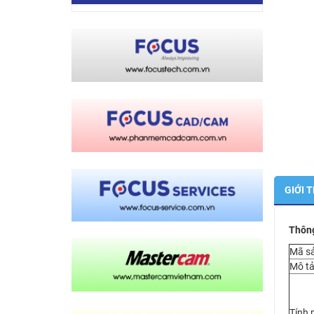
GIỚI 
Thông
Mã s
Mô t
Tính 