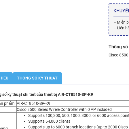
KHUYẾ
– Miễn p
– Liên h
Thông số 
Cisco 8500 
THIỆU
THÔNG SỐ KỸ THUẬT
 số kỹ thuật chi tiết của thiết bị AIR-CT8510-SP-K9
ản phẩm
AIR-CT8510-SP-K9
ả
Cisco 8500 Series Wirele Controller with 0 AP included
Supports 100,300, 500, 1000, 3000, or 6000 access poin
Supports 64,000 clients
Supports up to 6000 branch locations (up to 2000 Cisco
năng