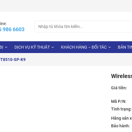
Search
ine:
6 986 6603
for:
BỊ
DỊCH VỤ KỸ THUẬT
KHÁCH HÀNG – ĐỐI TÁC
BẢN TI
-CT8510-SP-K9
Wireles
Giá tiền:
Mã P/N:
Tình trạng:
Hãng sản x
Bảo hành: