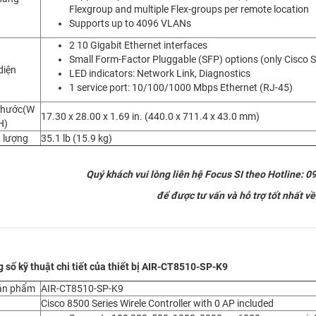
Flexgroup and multiple Flex-groups per remote location
Supports up to 4096 VLANs
2 10 Gigabit Ethernet interfaces
Small Form-Factor Pluggable (SFP) options (only Cisco
diện
LED indicators: Network Link, Diagnostics
1 service port: 10/100/1000 Mbps Ethernet (RJ-45)
thước(W
17.30 x 28.00 x 1.69 in. (440.0 x 711.4 x 43.0 mm)
H)
 lượng
35.1 lb (15.9 kg)
Quý khách vui lòng liên hệ Focus SI theo Hotline: 
để được tư vấn và hỗ trợ tốt nhất v
 số kỹ thuật chi tiết của thiết bị AIR-CT8510-SP-K9
ản phẩm
AIR-CT8510-SP-K9
ả
Cisco 8500 Series Wirele Controller with 0 AP included