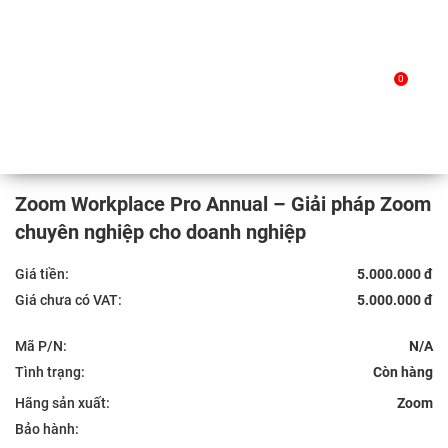
Skip
to
Trang chủ
/
Sản phẩm
/ Zoom Workplace Pro Annual –
0
content
Giải pháp Zoom chuyên nghiệp cho doanh nghiệp
Zoom Workplace Pro Annual – Giải pháp Zoom
chuyên nghiệp cho doanh nghiệp
Giá tiền:
5.000.000 đ
Giá chưa có VAT:
5.000.000 đ
Mã P/N:
N/A
Tình trạng:
Hãng sản xuất:
Zoom
Bảo hành: