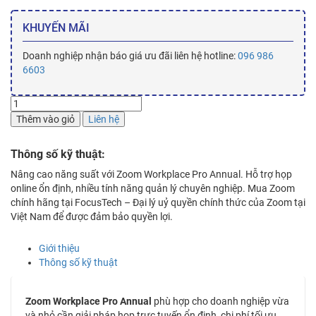
KHUYẾN MÃI
Doanh nghiệp nhận báo giá ưu đãi liên hệ hotline:
096 986
6603
Zoom
Workplace
Thêm vào giỏ
Liên hệ
Pro
Annual
Thông số kỹ thuật:
-
Giải
Nâng cao năng suất với Zoom Workplace Pro Annual. Hỗ trợ họp
pháp
online ổn định, nhiều tính năng quản lý chuyên nghiệp. Mua Zoom
Zoom
chính hãng tại FocusTech – Đại lý uỷ quyền chính thức của Zoom tại
chuyên
Việt Nam để được đảm bảo quyền lợi.
nghiệp
cho
Giới thiệu
doanh
Thông số kỹ thuật
nghiệp
số
lượng
Zoom Workplace Pro Annual
phù hợp cho doanh nghiệp vừa
và nhỏ cần giải pháp họp trực tuyến ổn định, chi phí tối ưu.