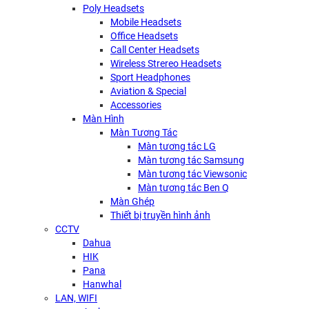
Poly Headsets
Mobile Headsets
Office Headsets
Call Center Headsets
Wireless Strereo Headsets
Sport Headphones
Aviation & Special
Accessories
Màn Hình
Màn Tương Tác
Màn tương tác LG
Màn tương tác Samsung
Màn tương tác Viewsonic
Màn tương tác Ben Q
Màn Ghép
Thiết bị truyền hình ảnh
CCTV
Dahua
HIK
Pana
Hanwhal
LAN, WIFI