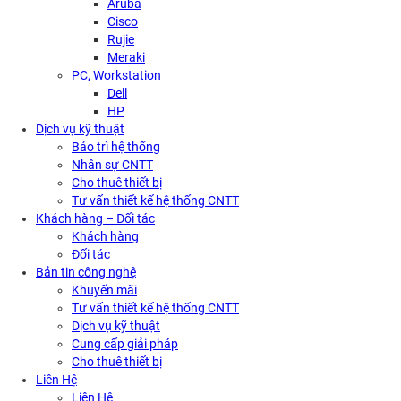
Aruba
Cisco
Rujie
Meraki
PC, Workstation
Dell
HP
Dịch vụ kỹ thuật
Bảo trì hệ thống
Nhân sự CNTT
Cho thuê thiết bị
Tư vấn thiết kế hệ thống CNTT
Khách hàng – Đối tác
Khách hàng
Đối tác
Bản tin công nghệ
Khuyến mãi
Tư vấn thiết kế hệ thống CNTT
Dịch vụ kỹ thuật
Cung cấp giải pháp
Cho thuê thiết bị
Liên Hệ
Liên Hệ