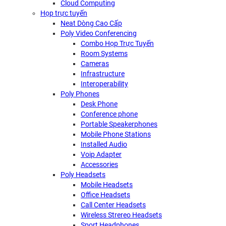
Cloud Computing
Họp trực tuyến
Neat Dòng Cao Cấp
Poly Video Conferencing
Combo Họp Trực Tuyến
Room Systems
Cameras
Infrastructure
Interoperability
Poly Phones
Desk Phone
Conference phone
Portable Speakerphones
Mobile Phone Stations
Installed Audio
Voip Adapter
Accessories
Poly Headsets
Mobile Headsets
Office Headsets
Call Center Headsets
Wireless Strereo Headsets
Sport Headphones