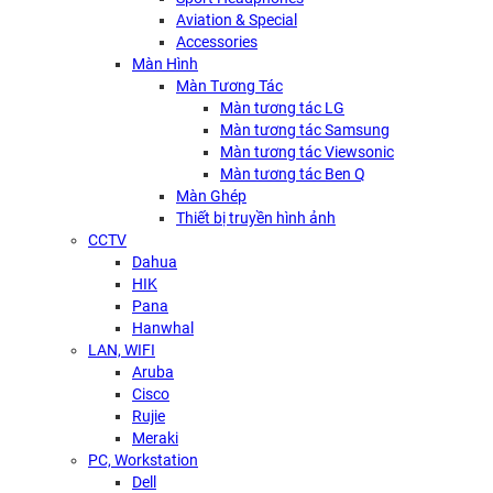
Aviation & Special
Accessories
Màn Hình
Màn Tương Tác
Màn tương tác LG
Màn tương tác Samsung
Màn tương tác Viewsonic
Màn tương tác Ben Q
Màn Ghép
Thiết bị truyền hình ảnh
CCTV
Dahua
HIK
Pana
Hanwhal
LAN, WIFI
Aruba
Cisco
Rujie
Meraki
PC, Workstation
Dell