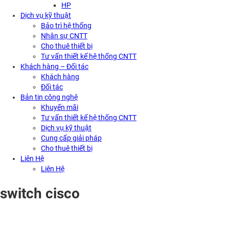
HP
Dịch vụ kỹ thuật
Bảo trì hệ thống
Nhân sự CNTT
Cho thuê thiết bị
Tư vấn thiết kế hệ thống CNTT
Khách hàng – Đối tác
Khách hàng
Đối tác
Bản tin công nghệ
Khuyến mãi
Tư vấn thiết kế hệ thống CNTT
Dịch vụ kỹ thuật
Cung cấp giải pháp
Cho thuê thiết bị
Liên Hệ
Liên Hệ
switch cisco