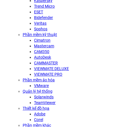
Kaspersky
Trend Micro
ESET
Bidefender
Veritas
Sophos
Phần mềm kỹ thuật
Cimatron
Mastercam
CAM350
AutoDesk
CAMMASTER
VIEWMATE DELUXE
VIEWMATE PRO
Phần mềm ảo hóa
VMware
Quản lý hệ thống
Solarwinds
TeamViewer
Thiết kế đồ họa
Adobe
Corel
Phần mềm khác