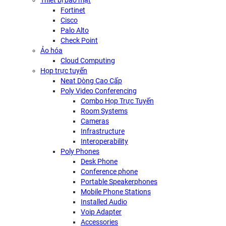
Thiết bị bảo mật
Fortinet
Cisco
Palo Alto
Check Point
Ảo hóa
Cloud Computing
Họp trực tuyến
Neat Dòng Cao Cấp
Poly Video Conferencing
Combo Họp Trực Tuyến
Room Systems
Cameras
Infrastructure
Interoperability
Poly Phones
Desk Phone
Conference phone
Portable Speakerphones
Mobile Phone Stations
Installed Audio
Voip Adapter
Accessories