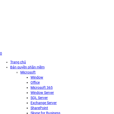
Skip
to
content
0
Trang chủ
Bản quyền phần mềm
Microsoft
Window
Office
Microsoft 365
Window Server
SQL Server
Exchange Server
SharePoint
Skype for Business