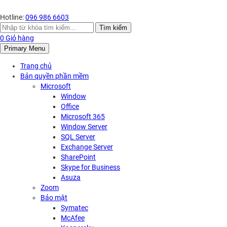
Hotline:
096 986 6603
Search
Tìm kiếm
for:
0
Giỏ hàng
Primary Menu
Trang chủ
Bản quyền phần mềm
Microsoft
Window
Office
Microsoft 365
Window Server
SQL Server
Exchange Server
SharePoint
Skype for Business
Asuza
Zoom
Bảo mật
Symatec
McAfee