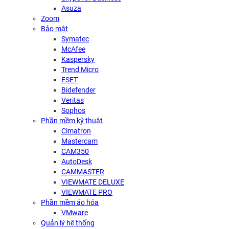
Asuza
Zoom
Bảo mật
Symatec
McAfee
Kaspersky
Trend Micro
ESET
Bidefender
Veritas
Sophos
Phần mềm kỹ thuật
Cimatron
Mastercam
CAM350
AutoDesk
CAMMASTER
VIEWMATE DELUXE
VIEWMATE PRO
Phần mềm ảo hóa
VMware
Quản lý hệ thống