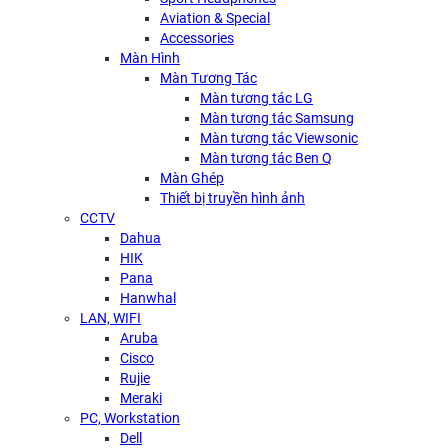
Aviation & Special
Accessories
Màn Hình
Màn Tương Tác
Màn tương tác LG
Màn tương tác Samsung
Màn tương tác Viewsonic
Màn tương tác Ben Q
Màn Ghép
Thiết bị truyền hình ảnh
CCTV
Dahua
HIK
Pana
Hanwhal
LAN, WIFI
Aruba
Cisco
Rujie
Meraki
PC, Workstation
Dell