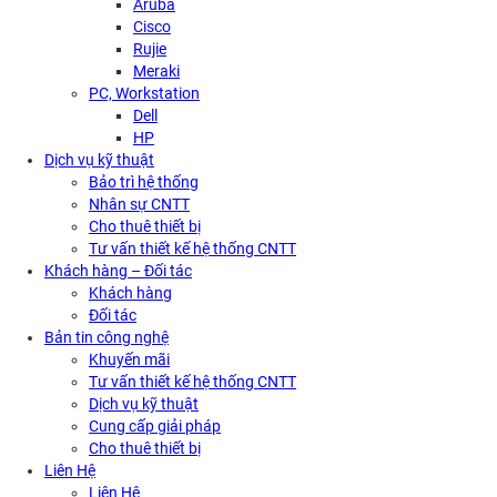
Aruba
Cisco
Rujie
Meraki
PC, Workstation
Dell
HP
Dịch vụ kỹ thuật
Bảo trì hệ thống
Nhân sự CNTT
Cho thuê thiết bị
Tư vấn thiết kế hệ thống CNTT
Khách hàng – Đối tác
Khách hàng
Đối tác
Bản tin công nghệ
Khuyến mãi
Tư vấn thiết kế hệ thống CNTT
Dịch vụ kỹ thuật
Cung cấp giải pháp
Cho thuê thiết bị
Liên Hệ
Liên Hệ