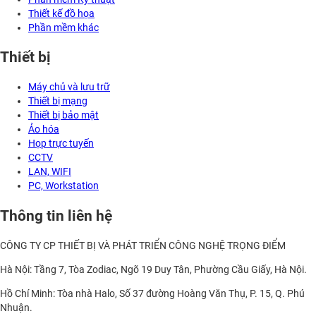
Thiết kế đồ họa
Phần mềm khác
Thiết bị
Máy chủ và lưu trữ
Thiết bị mạng
Thiết bị bảo mật
Ảo hóa
Họp trực tuyến
CCTV
LAN, WIFI
PC, Workstation
Thông tin liên hệ
CÔNG TY CP THIẾT BỊ VÀ PHÁT TRIỂN CÔNG NGHỆ TRỌNG ĐIỂM
Hà Nội: Tầng 7, Tòa Zodiac, Ngõ 19 Duy Tân, Phường Cầu Giấy, Hà Nội.
Hồ Chí Minh: Tòa nhà Halo, Số 37 đường Hoàng Văn Thụ, P. 15, Q. Phú
Nhuận.