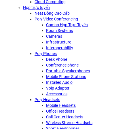
Cloud Computing
Họp trực tuyến
Neat Dòng Cao Cấp
Poly Video Conferencing
Combo Họp Trực Tuyến
Room Systems
Cameras
Infrastructure
Interoperability
Poly Phones
Desk Phone
Conference phone
Portable Speakerphones
Mobile Phone Stations
Installed Audio
Voip Adapter
Accessories
Poly Headsets
Mobile Headsets
Office Headsets
Call Center Headsets
Wireless Strereo Headsets
Sport Headphones