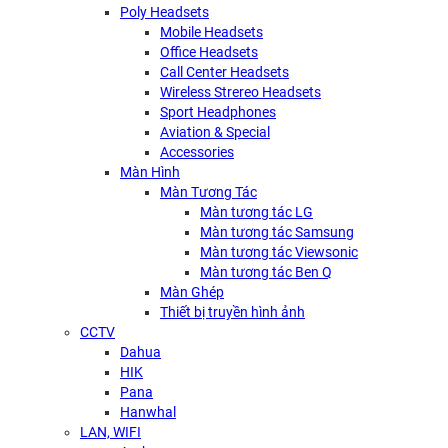
Poly Headsets
Mobile Headsets
Office Headsets
Call Center Headsets
Wireless Strereo Headsets
Sport Headphones
Aviation & Special
Accessories
Màn Hình
Màn Tương Tác
Màn tương tác LG
Màn tương tác Samsung
Màn tương tác Viewsonic
Màn tương tác Ben Q
Màn Ghép
Thiết bị truyền hình ảnh
CCTV
Dahua
HIK
Pana
Hanwhal
LAN, WIFI