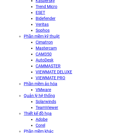
Kaspersky
Trend Micro
ESET
Bidefender
Veritas
Sophos
Phần mềm kỹ thuật
Cimatron
Mastercam
CAM350
AutoDesk
CAMMASTER
VIEWMATE DELUXE
VIEWMATE PRO
Phần mềm ảo hóa
VMware
Quản lý hệ thống
Solarwinds
TeamViewer
Thiết kế đồ họa
Adobe
Corel
Phần mềm khác