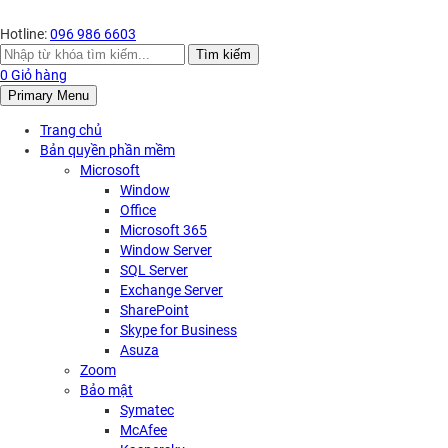
Hotline:
096 986 6603
Search
Tìm kiếm
for:
0
Giỏ hàng
Primary Menu
Trang chủ
Bản quyền phần mềm
Microsoft
Window
Office
Microsoft 365
Window Server
SQL Server
Exchange Server
SharePoint
Skype for Business
Asuza
Zoom
Bảo mật
Symatec
McAfee