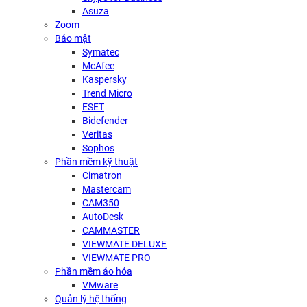
Asuza
Zoom
Bảo mật
Symatec
McAfee
Kaspersky
Trend Micro
ESET
Bidefender
Veritas
Sophos
Phần mềm kỹ thuật
Cimatron
Mastercam
CAM350
AutoDesk
CAMMASTER
VIEWMATE DELUXE
VIEWMATE PRO
Phần mềm ảo hóa
VMware
Quản lý hệ thống