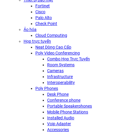
Thiết bị bảo mật
Fortinet
Cisco
Palo Alto
Check Point
Ảo hóa
Cloud Computing
Họp trực tuyến
Neat Dòng Cao Cấp
Poly Video Conferencing
Combo Họp Trực Tuyến
Room Systems
Cameras
Infrastructure
Interoperability
Poly Phones
Desk Phone
Conference phone
Portable Speakerphones
Mobile Phone Stations
Installed Audio
Voip Adapter
Accessories