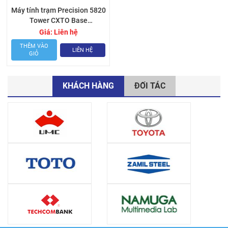
Máy tính trạm Precision 5820
Tower CXTO Base
42PT58DW24
Giá:
Liên hệ
THÊM VÀO
LIÊN HỆ
GIỎ
KHÁCH HÀNG
ĐỐI TÁC