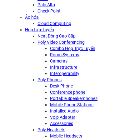
Palo Alto
Check Point
Ảo hóa
Cloud Computing
Họp trực tuyến
Neat Dòng Cao Cấp
Poly Video Conferencing
Combo Họp Trực Tuyến
Room Systems
Cameras
Infrastructure
Interoperability
Poly Phones
Desk Phone
Conference phone
Portable Speakerphones
Mobile Phone Stations
Installed Audio
Voip Adapter
Accessories
Poly Headsets
Mobile Headsets