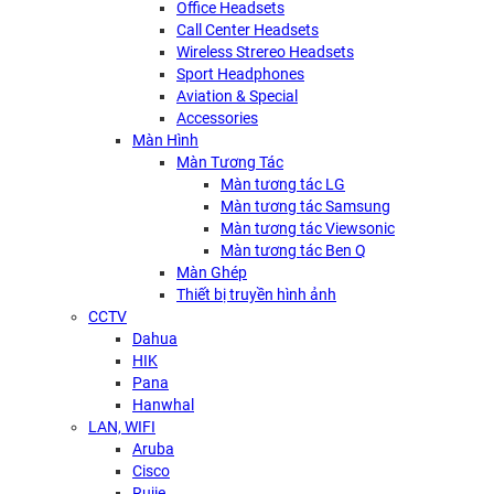
Office Headsets
Call Center Headsets
Wireless Strereo Headsets
Sport Headphones
Aviation & Special
Accessories
Màn Hình
Màn Tương Tác
Màn tương tác LG
Màn tương tác Samsung
Màn tương tác Viewsonic
Màn tương tác Ben Q
Màn Ghép
Thiết bị truyền hình ảnh
CCTV
Dahua
HIK
Pana
Hanwhal
LAN, WIFI
Aruba
Cisco
Rujie