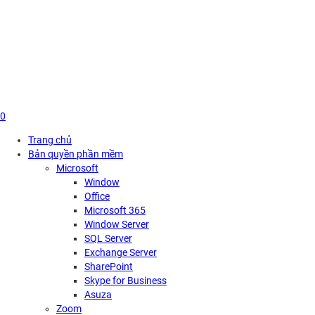
Skip
to
content
0
Trang chủ
Bản quyền phần mềm
Microsoft
Window
Office
Microsoft 365
Window Server
SQL Server
Exchange Server
SharePoint
Skype for Business
Asuza
Zoom