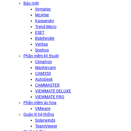
Bảo mật
Symatec
McAfee
Kaspersky
Trend Micro
ESET
Bidefender
Veritas
Sophos
Phần mềm kỹ thuật
Cimatron
Mastercam
CAM350
AutoDesk
CAMMASTER
VIEWMATE DELUXE
VIEWMATE PRO
Phần mềm ảo hóa
VMware
Quản lý hệ thống
Solarwinds
TeamViewer