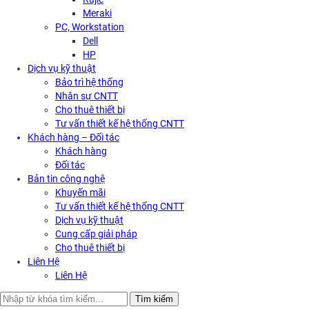
Meraki
PC, Workstation
Dell
HP
Dịch vụ kỹ thuật
Bảo trì hệ thống
Nhân sự CNTT
Cho thuê thiết bị
Tư vấn thiết kế hệ thống CNTT
Khách hàng – Đối tác
Khách hàng
Đối tác
Bản tin công nghệ
Khuyến mãi
Tư vấn thiết kế hệ thống CNTT
Dịch vụ kỹ thuật
Cung cấp giải pháp
Cho thuê thiết bị
Liên Hệ
Liên Hệ
Search
Tìm kiếm