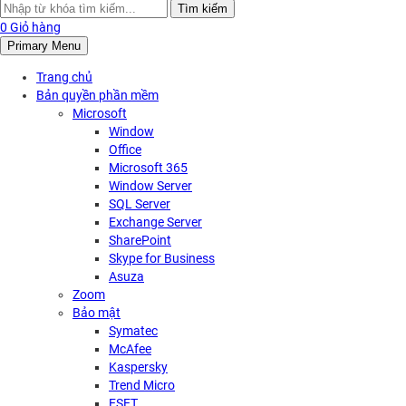
Search
Tìm kiếm
for:
0
Giỏ hàng
Primary Menu
Trang chủ
Bản quyền phần mềm
Microsoft
Window
Office
Microsoft 365
Window Server
SQL Server
Exchange Server
SharePoint
Skype for Business
Asuza
Zoom
Bảo mật
Symatec
McAfee
Kaspersky
Trend Micro
ESET