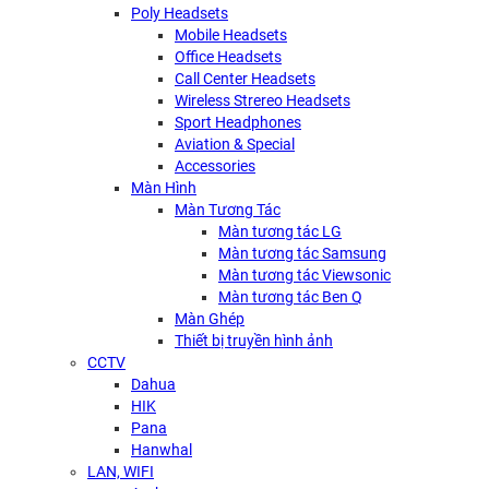
Poly Headsets
Mobile Headsets
Office Headsets
Call Center Headsets
Wireless Strereo Headsets
Sport Headphones
Aviation & Special
Accessories
Màn Hình
Màn Tương Tác
Màn tương tác LG
Màn tương tác Samsung
Màn tương tác Viewsonic
Màn tương tác Ben Q
Màn Ghép
Thiết bị truyền hình ảnh
CCTV
Dahua
HIK
Pana
Hanwhal
LAN, WIFI