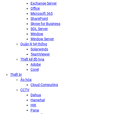
Exchange Server
Office
Microsoft 365
SharePoint
Skype for Business
SQL Server
Window
Window Server
Quản lý hệ thống
Solarwinds
TeamViewer
Thiết kế đồ họa
Adobe
Corel
Thiết bị
Ảo hóa
Cloud Computing
CCTV
Dahua
Hanwhal
HIK
Pana