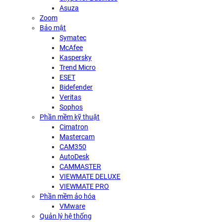
Asuza
Zoom
Bảo mật
Symatec
McAfee
Kaspersky
Trend Micro
ESET
Bidefender
Veritas
Sophos
Phần mềm kỹ thuật
Cimatron
Mastercam
CAM350
AutoDesk
CAMMASTER
VIEWMATE DELUXE
VIEWMATE PRO
Phần mềm ảo hóa
VMware
Quản lý hệ thống