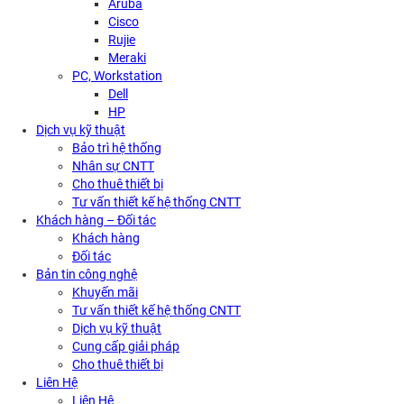
Aruba
Cisco
Rujie
Meraki
PC, Workstation
Dell
HP
Dịch vụ kỹ thuật
Bảo trì hệ thống
Nhân sự CNTT
Cho thuê thiết bị
Tư vấn thiết kế hệ thống CNTT
Khách hàng – Đối tác
Khách hàng
Đối tác
Bản tin công nghệ
Khuyến mãi
Tư vấn thiết kế hệ thống CNTT
Dịch vụ kỹ thuật
Cung cấp giải pháp
Cho thuê thiết bị
Liên Hệ
Liên Hệ