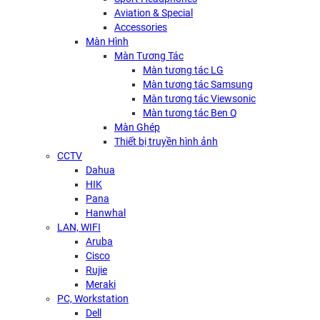
Aviation & Special
Accessories
Màn Hình
Màn Tương Tác
Màn tương tác LG
Màn tương tác Samsung
Màn tương tác Viewsonic
Màn tương tác Ben Q
Màn Ghép
Thiết bị truyền hình ảnh
CCTV
Dahua
HIK
Pana
Hanwhal
LAN, WIFI
Aruba
Cisco
Rujie
Meraki
PC, Workstation
Dell