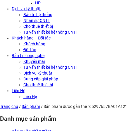
HP
Dịch vụ kỹ thuật
Bảo trì hệ thống
Nhân sự CNTT
Cho thuê thiết bị
Tư vấn thiết kế hệ thống CNTT
Khách hàng – Đối tác
Khách hàng
Đối tác
Bản tin công nghệ
Khuyến mãi
Tư vấn thiết kế hệ thống CNTT
Dịch vụ kỹ thuật
Cung cấp giải pháp
Cho thuê thiết bị
Liên Hệ
Liên Hệ
Trang chủ
/
Sản phẩm
/ Sản phẩm được gắn thẻ “65297657BA01A12”
Danh mục sản phẩm