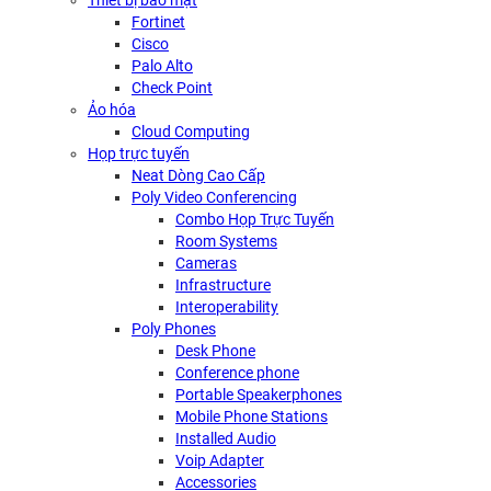
Thiết bị bảo mật
Fortinet
Cisco
Palo Alto
Check Point
Ảo hóa
Cloud Computing
Họp trực tuyến
Neat Dòng Cao Cấp
Poly Video Conferencing
Combo Họp Trực Tuyến
Room Systems
Cameras
Infrastructure
Interoperability
Poly Phones
Desk Phone
Conference phone
Portable Speakerphones
Mobile Phone Stations
Installed Audio
Voip Adapter
Accessories