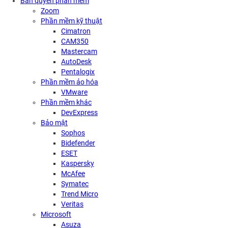
Bản quyền phần mềm
Zoom
Phần mềm kỹ thuật
Cimatron
CAM350
Mastercam
AutoDesk
Pentalogix
Phần mềm ảo hóa
VMware
Phần mềm khác
DevExpress
Bảo mật
Sophos
Bidefender
ESET
Kaspersky
McAfee
Symatec
Trend Micro
Veritas
Microsoft
Asuza