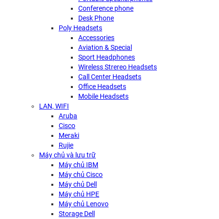
Conference phone
Desk Phone
Poly Headsets
Accessories
Aviation & Special
Sport Headphones
Wireless Strereo Headsets
Call Center Headsets
Office Headsets
Mobile Headsets
LAN, WIFI
Aruba
Cisco
Meraki
Rujie
Máy chủ và lưu trữ
Máy chủ IBM
Máy chủ Cisco
Máy chủ Dell
Máy chủ HPE
Máy chủ Lenovo
Storage Dell