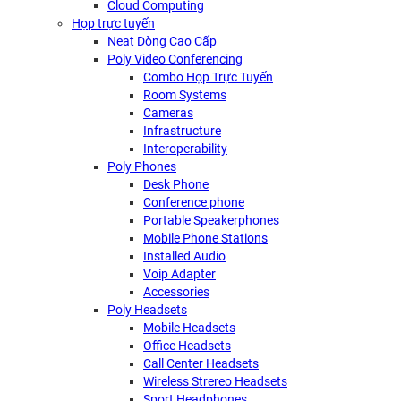
Cloud Computing
Họp trực tuyến
Neat Dòng Cao Cấp
Poly Video Conferencing
Combo Họp Trực Tuyến
Room Systems
Cameras
Infrastructure
Interoperability
Poly Phones
Desk Phone
Conference phone
Portable Speakerphones
Mobile Phone Stations
Installed Audio
Voip Adapter
Accessories
Poly Headsets
Mobile Headsets
Office Headsets
Call Center Headsets
Wireless Strereo Headsets
Sport Headphones