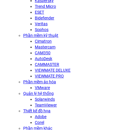
Kaspersky
Trend Micro
ESET
Bidefender
Veritas
Sophos
Phần mềm kỹ thuật
Cimatron
Mastercam
CAM350
AutoDesk
CAMMASTER
VIEWMATE DELUXE
VIEWMATE PRO
Phần mềm ảo hóa
VMware
Quản lý hệ thống
Solarwinds
TeamViewer
Thiết kế đồ họa
Adobe
Corel
Phần mềm khác