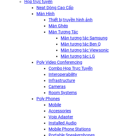
Họp trực tuyến
Neat Dòng Cao Cấp
Màn Hình
Thiết bị truyền hình ảnh
Màn Ghép
Màn Tương Tác
Màn tương tác Samsung
Màn tương tác Ben Q
Màn tương tác Viewsonic
Màn tương tác LG
Poly Video Conferencing
Combo Họp Trực Tuyến
Interoperability
Infrastructure
Cameras
Room Systems
Poly Phones
Mobile
Accessories
Voip Adapter
Installed Audio
Mobile Phone Stations
Portable Speakerphones