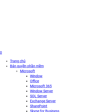
Skip
to
content
0
Trang chủ
Bản quyền phần mềm
Microsoft
Window
Office
Microsoft 365
Window Server
SQL Server
Exchange Server
SharePoint
Skype for Business