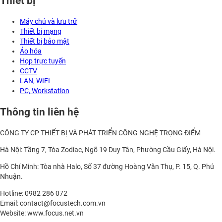
Thiết bị
Máy chủ và lưu trữ
Thiết bị mạng
Thiết bị bảo mật
Ảo hóa
Họp trực tuyến
CCTV
LAN, WIFI
PC, Workstation
Thông tin liên hệ
CÔNG TY CP THIẾT BỊ VÀ PHÁT TRIỂN CÔNG NGHỆ TRỌNG ĐIỂM
Hà Nội: Tầng 7, Tòa Zodiac, Ngõ 19 Duy Tân, Phường Cầu Giấy, Hà Nội.
Hồ Chí Minh: Tòa nhà Halo, Số 37 đường Hoàng Văn Thụ, P. 15, Q. Phú
Nhuận.
Hotline: 0982 286 072
Email: contact@focustech.com.vn
Website: www.focus.net.vn