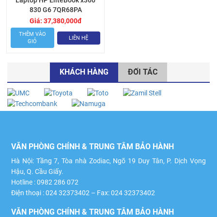
Laptop HP EliteBook x360
830 G6 7QR68PA
Giá:
37,380,000
đ
THÊM VÀO
LIÊN HỆ
GIỎ
KHÁCH HÀNG
ĐỐI TÁC
VĂN PHÒNG CHÍNH & TRUNG TÂM BẢO HÀNH
Hà Nội: Tầng 7, Tòa nhà Zodiac, Ngõ 19 Duy Tân, P. Dịch Vọng
Hậu, Q. Cầu Giấy.
Hotline : 0982 286 072
Điện thoại : 024 32373402 – Fax: 024 32373402
VĂN PHÒNG CHÍNH & TRUNG TÂM BẢO HÀNH