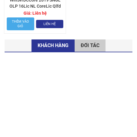
WinSvrDCCore 2019 SNGL
OLP 16Lic NL CoreLic Qlfd
Giá:
Liên hệ
THÊM VÀO
LIÊN HỆ
GIỎ
KHÁCH HÀNG
ĐỐI TÁC