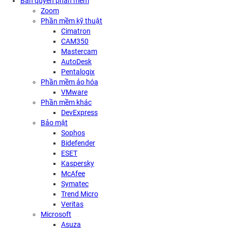
Bản quyền phần mềm
Zoom
Phần mềm kỹ thuật
Cimatron
CAM350
Mastercam
AutoDesk
Pentalogix
Phần mềm ảo hóa
VMware
Phần mềm khác
DevExpress
Bảo mật
Sophos
Bidefender
ESET
Kaspersky
McAfee
Symatec
Trend Micro
Veritas
Microsoft
Asuza