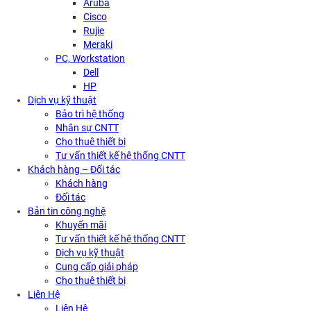
Aruba
Cisco
Rujie
Meraki
PC, Workstation
Dell
HP
Dịch vụ kỹ thuật
Bảo trì hệ thống
Nhân sự CNTT
Cho thuê thiết bị
Tư vấn thiết kế hệ thống CNTT
Khách hàng – Đối tác
Khách hàng
Đối tác
Bản tin công nghệ
Khuyến mãi
Tư vấn thiết kế hệ thống CNTT
Dịch vụ kỹ thuật
Cung cấp giải pháp
Cho thuê thiết bị
Liên Hệ
Liên Hệ