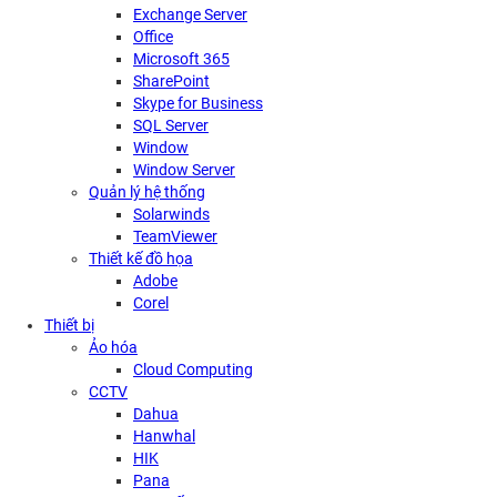
Exchange Server
Office
Microsoft 365
SharePoint
Skype for Business
SQL Server
Window
Window Server
Quản lý hệ thống
Solarwinds
TeamViewer
Thiết kế đồ họa
Adobe
Corel
Thiết bị
Ảo hóa
Cloud Computing
CCTV
Dahua
Hanwhal
HIK
Pana