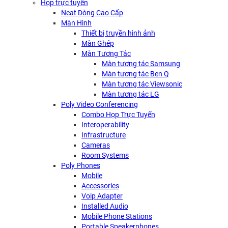
Họp trực tuyến
Neat Dòng Cao Cấp
Màn Hình
Thiết bị truyền hình ảnh
Màn Ghép
Màn Tương Tác
Màn tương tác Samsung
Màn tương tác Ben Q
Màn tương tác Viewsonic
Màn tương tác LG
Poly Video Conferencing
Combo Họp Trực Tuyến
Interoperability
Infrastructure
Cameras
Room Systems
Poly Phones
Mobile
Accessories
Voip Adapter
Installed Audio
Mobile Phone Stations
Portable Speakerphones