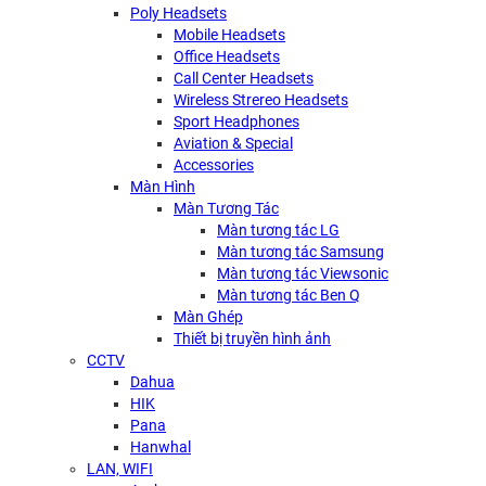
Poly Headsets
Mobile Headsets
Office Headsets
Call Center Headsets
Wireless Strereo Headsets
Sport Headphones
Aviation & Special
Accessories
Màn Hình
Màn Tương Tác
Màn tương tác LG
Màn tương tác Samsung
Màn tương tác Viewsonic
Màn tương tác Ben Q
Màn Ghép
Thiết bị truyền hình ảnh
CCTV
Dahua
HIK
Pana
Hanwhal
LAN, WIFI