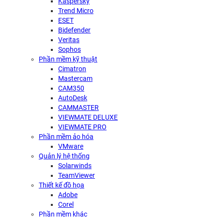
Kaspersky
Trend Micro
ESET
Bidefender
Veritas
Sophos
Phần mềm kỹ thuật
Cimatron
Mastercam
CAM350
AutoDesk
CAMMASTER
VIEWMATE DELUXE
VIEWMATE PRO
Phần mềm ảo hóa
VMware
Quản lý hệ thống
Solarwinds
TeamViewer
Thiết kế đồ họa
Adobe
Corel
Phần mềm khác