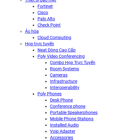
Thiết bị bảo mật
Fortinet
Cisco
Palo Alto
Check Point
Ảo hóa
Cloud Computing
Họp trực tuyến
Neat Dòng Cao Cấp
Poly Video Conferencing
Combo Họp Trực Tuyến
Room Systems
Cameras
Infrastructure
Interoperability
Poly Phones
Desk Phone
Conference phone
Portable Speakerphones
Mobile Phone Stations
Installed Audio
Voip Adapter
Accessories