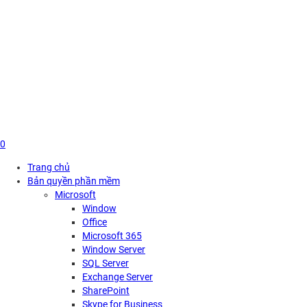
Skip
to
content
0
Trang chủ
Bản quyền phần mềm
Microsoft
Window
Office
Microsoft 365
Window Server
SQL Server
Exchange Server
SharePoint
Skype for Business