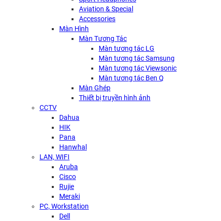
Aviation & Special
Accessories
Màn Hình
Màn Tương Tác
Màn tương tác LG
Màn tương tác Samsung
Màn tương tác Viewsonic
Màn tương tác Ben Q
Màn Ghép
Thiết bị truyền hình ảnh
CCTV
Dahua
HIK
Pana
Hanwhal
LAN, WIFI
Aruba
Cisco
Rujie
Meraki
PC, Workstation
Dell