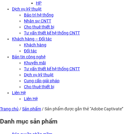
HP
Dịch vụ kỹ thuật
Bảo trì hệ thống
Nhân sự CNTT
Cho thuê thiết bị
Tư vấn thiết kế hệ thống CNTT
Khách hàng – Đối tác
Khách hàng
Đối tác
Bản tin công nghệ
Khuyến mãi
Tư vấn thiết kế hệ thống CNTT
Dịch vụ kỹ thuật
Cung cấp giải pháp
Cho thuê thiết bị
Liên Hệ
Liên Hệ
Trang chủ
/
Sản phẩm
/ Sản phẩm được gắn thẻ “Adobe Captivate”
Danh mục sản phẩm