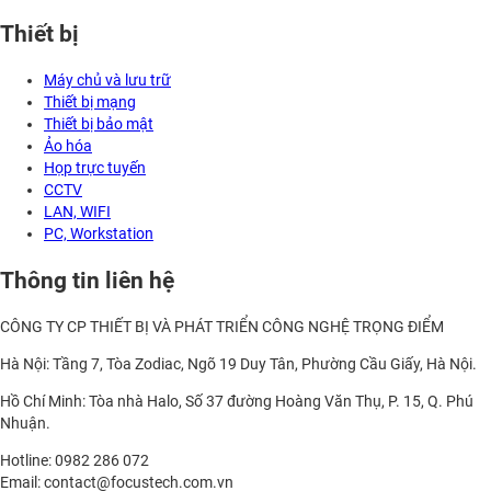
Thiết bị
Máy chủ và lưu trữ
Thiết bị mạng
Thiết bị bảo mật
Ảo hóa
Họp trực tuyến
CCTV
LAN, WIFI
PC, Workstation
Thông tin liên hệ
CÔNG TY CP THIẾT BỊ VÀ PHÁT TRIỂN CÔNG NGHỆ TRỌNG ĐIỂM
Hà Nội: Tầng 7, Tòa Zodiac, Ngõ 19 Duy Tân, Phường Cầu Giấy, Hà Nội.
Hồ Chí Minh: Tòa nhà Halo, Số 37 đường Hoàng Văn Thụ, P. 15, Q. Phú
Nhuận.
Hotline: 0982 286 072
Email: contact@focustech.com.vn