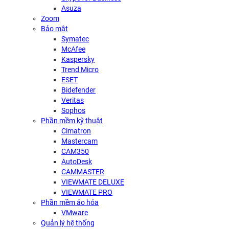
Asuza
Zoom
Bảo mật
Symatec
McAfee
Kaspersky
Trend Micro
ESET
Bidefender
Veritas
Sophos
Phần mềm kỹ thuật
Cimatron
Mastercam
CAM350
AutoDesk
CAMMASTER
VIEWMATE DELUXE
VIEWMATE PRO
Phần mềm ảo hóa
VMware
Quản lý hệ thống