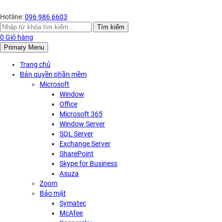
Hotline:
096 986 6603
Search
Tìm kiếm
for:
0
Giỏ hàng
Primary Menu
Trang chủ
Bản quyền phần mềm
Microsoft
Window
Office
Microsoft 365
Window Server
SQL Server
Exchange Server
SharePoint
Skype for Business
Asuza
Zoom
Bảo mật
Symatec
McAfee