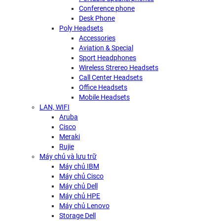
Conference phone
Desk Phone
Poly Headsets
Accessories
Aviation & Special
Sport Headphones
Wireless Strereo Headsets
Call Center Headsets
Office Headsets
Mobile Headsets
LAN, WIFI
Aruba
Cisco
Meraki
Rujie
Máy chủ và lưu trữ
Máy chủ IBM
Máy chủ Cisco
Máy chủ Dell
Máy chủ HPE
Máy chủ Lenovo
Storage Dell