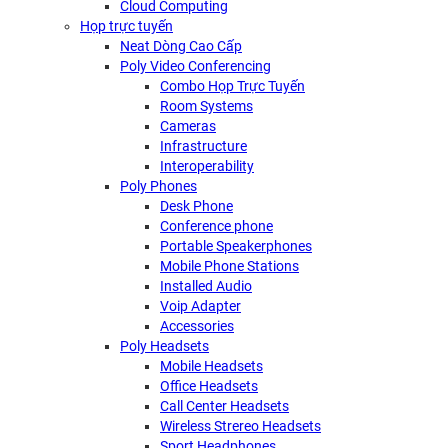
Cloud Computing
Họp trực tuyến
Neat Dòng Cao Cấp
Poly Video Conferencing
Combo Họp Trực Tuyến
Room Systems
Cameras
Infrastructure
Interoperability
Poly Phones
Desk Phone
Conference phone
Portable Speakerphones
Mobile Phone Stations
Installed Audio
Voip Adapter
Accessories
Poly Headsets
Mobile Headsets
Office Headsets
Call Center Headsets
Wireless Strereo Headsets
Sport Headphones