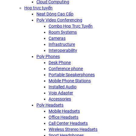
Cloud Computing
Họp trực tuyến
Neat Dòng Cao Cấp
Poly Video Conferencing
Combo Họp Trực Tuyến
Room Systems
Cameras
Infrastructure
Interoperability
Poly Phones
Desk Phone
Conference phone
Portable Speakerphones
Mobile Phone Stations
Installed Audio
Voip Adapter
Accessories
Poly Headsets
Mobile Headsets
Office Headsets
Call Center Headsets
Wireless Strereo Headsets
Sport Headphones