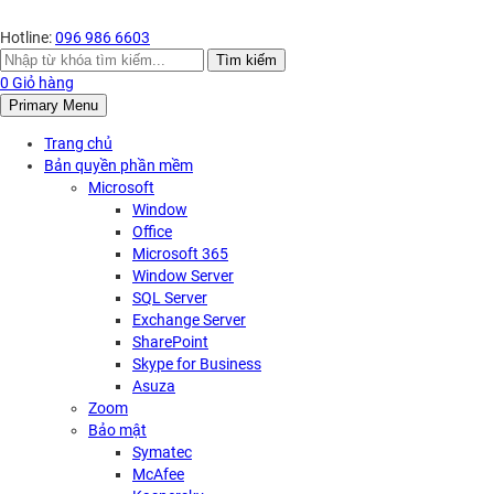
Hotline:
096 986 6603
Search
Tìm kiếm
for:
0
Giỏ hàng
Primary Menu
Trang chủ
Bản quyền phần mềm
Microsoft
Window
Office
Microsoft 365
Window Server
SQL Server
Exchange Server
SharePoint
Skype for Business
Asuza
Zoom
Bảo mật
Symatec
McAfee