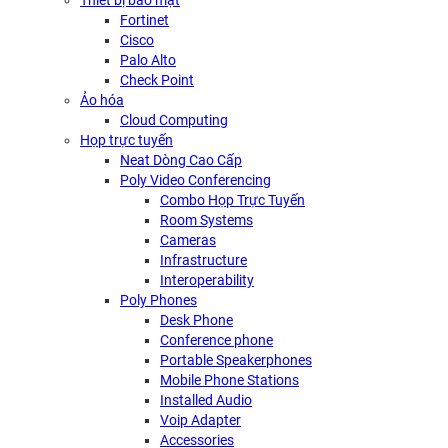
Thiết bị bảo mật
Fortinet
Cisco
Palo Alto
Check Point
Ảo hóa
Cloud Computing
Họp trực tuyến
Neat Dòng Cao Cấp
Poly Video Conferencing
Combo Họp Trực Tuyến
Room Systems
Cameras
Infrastructure
Interoperability
Poly Phones
Desk Phone
Conference phone
Portable Speakerphones
Mobile Phone Stations
Installed Audio
Voip Adapter
Accessories