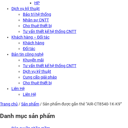
HP
Dịch vụ kỹ thuật
Bảo trì hệ thống
Nhân sự CNTT
Cho thuê thiết bị
Tư vấn thiết kế hệ thống CNTT
Khách hàng – Đối tác
Khách hàng
Đối tác
Bản tin công nghệ
Khuyến mãi
Tư vấn thiết kế hệ thống CNTT
Dịch vụ kỹ thuật
Cung cấp giải pháp
Cho thuê thiết bị
Liên Hệ
Liên Hệ
Trang chủ
/
Sản phẩm
/ Sản phẩm được gắn thẻ “AIR-CT8540-1K-K9”
Danh mục sản phẩm