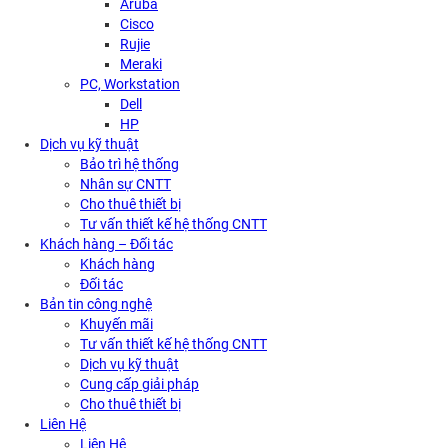
Aruba
Cisco
Rujie
Meraki
PC, Workstation
Dell
HP
Dịch vụ kỹ thuật
Bảo trì hệ thống
Nhân sự CNTT
Cho thuê thiết bị
Tư vấn thiết kế hệ thống CNTT
Khách hàng – Đối tác
Khách hàng
Đối tác
Bản tin công nghệ
Khuyến mãi
Tư vấn thiết kế hệ thống CNTT
Dịch vụ kỹ thuật
Cung cấp giải pháp
Cho thuê thiết bị
Liên Hệ
Liên Hệ