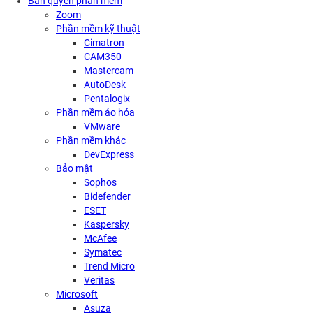
Bản quyền phần mềm
Zoom
Phần mềm kỹ thuật
Cimatron
CAM350
Mastercam
AutoDesk
Pentalogix
Phần mềm ảo hóa
VMware
Phần mềm khác
DevExpress
Bảo mật
Sophos
Bidefender
ESET
Kaspersky
McAfee
Symatec
Trend Micro
Veritas
Microsoft
Asuza