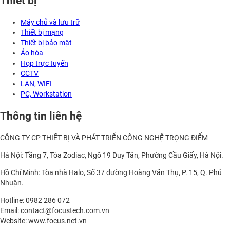
Thiết bị
Máy chủ và lưu trữ
Thiết bị mạng
Thiết bị bảo mật
Ảo hóa
Họp trực tuyến
CCTV
LAN, WIFI
PC, Workstation
Thông tin liên hệ
CÔNG TY CP THIẾT BỊ VÀ PHÁT TRIỂN CÔNG NGHỆ TRỌNG ĐIỂM
Hà Nội: Tầng 7, Tòa Zodiac, Ngõ 19 Duy Tân, Phường Cầu Giấy, Hà Nội.
Hồ Chí Minh: Tòa nhà Halo, Số 37 đường Hoàng Văn Thụ, P. 15, Q. Phú
Nhuận.
Hotline: 0982 286 072
Email: contact@focustech.com.vn
Website: www.focus.net.vn