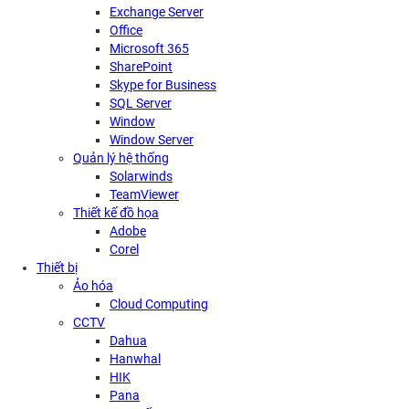
Exchange Server
Office
Microsoft 365
SharePoint
Skype for Business
SQL Server
Window
Window Server
Quản lý hệ thống
Solarwinds
TeamViewer
Thiết kế đồ họa
Adobe
Corel
Thiết bị
Ảo hóa
Cloud Computing
CCTV
Dahua
Hanwhal
HIK
Pana