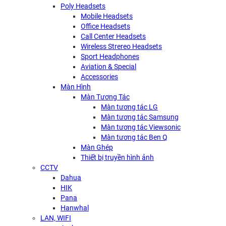
Poly Headsets
Mobile Headsets
Office Headsets
Call Center Headsets
Wireless Strereo Headsets
Sport Headphones
Aviation & Special
Accessories
Màn Hình
Màn Tương Tác
Màn tương tác LG
Màn tương tác Samsung
Màn tương tác Viewsonic
Màn tương tác Ben Q
Màn Ghép
Thiết bị truyền hình ảnh
CCTV
Dahua
HIK
Pana
Hanwhal
LAN, WIFI