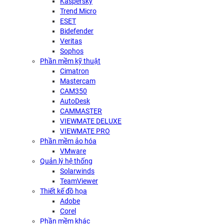
Kaspersky
Trend Micro
ESET
Bidefender
Veritas
Sophos
Phần mềm kỹ thuật
Cimatron
Mastercam
CAM350
AutoDesk
CAMMASTER
VIEWMATE DELUXE
VIEWMATE PRO
Phần mềm ảo hóa
VMware
Quản lý hệ thống
Solarwinds
TeamViewer
Thiết kế đồ họa
Adobe
Corel
Phần mềm khác