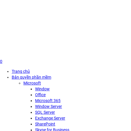
Skip
to
content
0
Trang chủ
Bản quyền phần mềm
Microsoft
Window
Office
Microsoft 365
Window Server
SQL Server
Exchange Server
SharePoint
Skype for Business