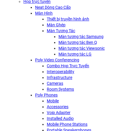
Họp trực tuyến
Neat Dòng Cao Cấp
Màn Hình
Thiết bị truyền hình ảnh
Màn Ghép
Màn Tương Tác
Màn tương tác Samsung
Màn tương tác Ben Q
Màn tương tác Viewsonic
Màn tương tác LG
Poly Video Conferencing
Combo Họp Trực Tuyến
Interoperability
Infrastructure
Cameras
Room Systems
Poly Phones
Mobile
Accessories
Voip Adapter
Installed Audio
Mobile Phone Stations
Portable Speakerphones