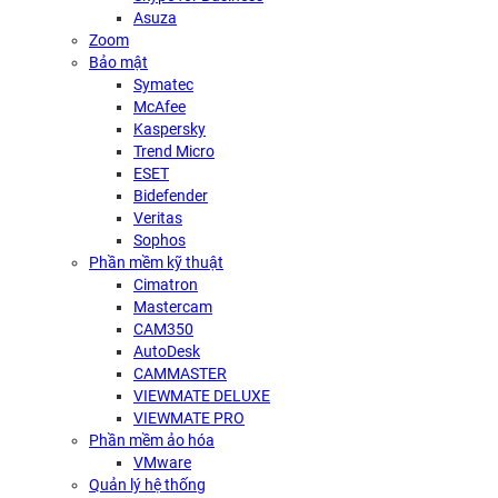
Asuza
Zoom
Bảo mật
Symatec
McAfee
Kaspersky
Trend Micro
ESET
Bidefender
Veritas
Sophos
Phần mềm kỹ thuật
Cimatron
Mastercam
CAM350
AutoDesk
CAMMASTER
VIEWMATE DELUXE
VIEWMATE PRO
Phần mềm ảo hóa
VMware
Quản lý hệ thống