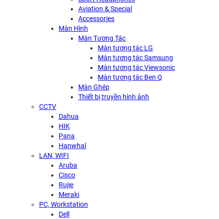
Aviation & Special
Accessories
Màn Hình
Màn Tương Tác
Màn tương tác LG
Màn tương tác Samsung
Màn tương tác Viewsonic
Màn tương tác Ben Q
Màn Ghép
Thiết bị truyền hình ảnh
CCTV
Dahua
HIK
Pana
Hanwhal
LAN, WIFI
Aruba
Cisco
Rujie
Meraki
PC, Workstation
Dell