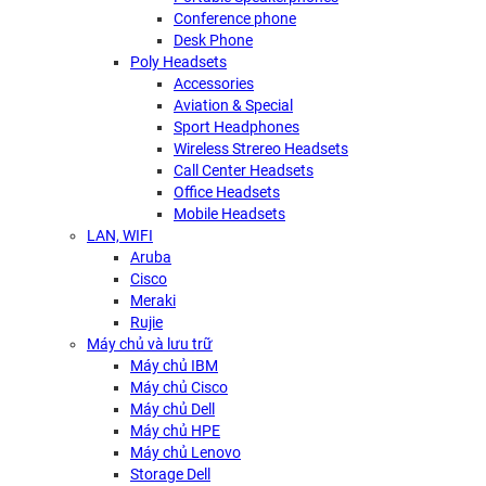
Conference phone
Desk Phone
Poly Headsets
Accessories
Aviation & Special
Sport Headphones
Wireless Strereo Headsets
Call Center Headsets
Office Headsets
Mobile Headsets
LAN, WIFI
Aruba
Cisco
Meraki
Rujie
Máy chủ và lưu trữ
Máy chủ IBM
Máy chủ Cisco
Máy chủ Dell
Máy chủ HPE
Máy chủ Lenovo
Storage Dell