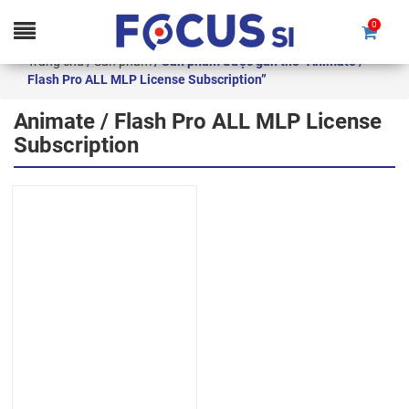
0
Skip
Trang chủ
/
Sản phẩm
/ Sản phẩm được gắn thẻ “Animate /
to
Flash Pro ALL MLP License Subscription”
content
Animate / Flash Pro ALL MLP License
Subscription