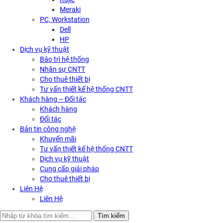
Meraki
PC, Workstation
Dell
HP
Dịch vụ kỹ thuật
Bảo trì hệ thống
Nhân sự CNTT
Cho thuê thiết bị
Tư vấn thiết kế hệ thống CNTT
Khách hàng – Đối tác
Khách hàng
Đối tác
Bản tin công nghệ
Khuyến mãi
Tư vấn thiết kế hệ thống CNTT
Dịch vụ kỹ thuật
Cung cấp giải pháp
Cho thuê thiết bị
Liên Hệ
Liên Hệ
Search
Tìm kiếm