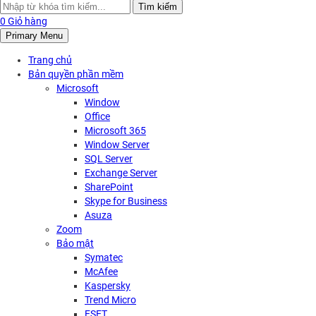
Search
Tìm kiếm
for:
0
Giỏ hàng
Primary Menu
Trang chủ
Bản quyền phần mềm
Microsoft
Window
Office
Microsoft 365
Window Server
SQL Server
Exchange Server
SharePoint
Skype for Business
Asuza
Zoom
Bảo mật
Symatec
McAfee
Kaspersky
Trend Micro
ESET