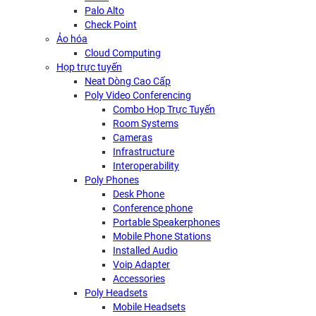
Palo Alto
Check Point
Ảo hóa
Cloud Computing
Họp trực tuyến
Neat Dòng Cao Cấp
Poly Video Conferencing
Combo Họp Trực Tuyến
Room Systems
Cameras
Infrastructure
Interoperability
Poly Phones
Desk Phone
Conference phone
Portable Speakerphones
Mobile Phone Stations
Installed Audio
Voip Adapter
Accessories
Poly Headsets
Mobile Headsets