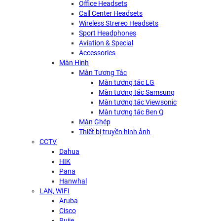
Office Headsets
Call Center Headsets
Wireless Strereo Headsets
Sport Headphones
Aviation & Special
Accessories
Màn Hình
Màn Tương Tác
Màn tương tác LG
Màn tương tác Samsung
Màn tương tác Viewsonic
Màn tương tác Ben Q
Màn Ghép
Thiết bị truyền hình ảnh
CCTV
Dahua
HIK
Pana
Hanwhal
LAN, WIFI
Aruba
Cisco
Rujie