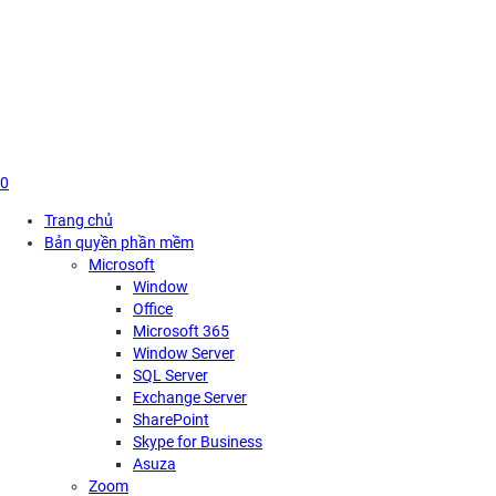
Skip
to
content
0
Trang chủ
Bản quyền phần mềm
Microsoft
Window
Office
Microsoft 365
Window Server
SQL Server
Exchange Server
SharePoint
Skype for Business
Asuza
Zoom