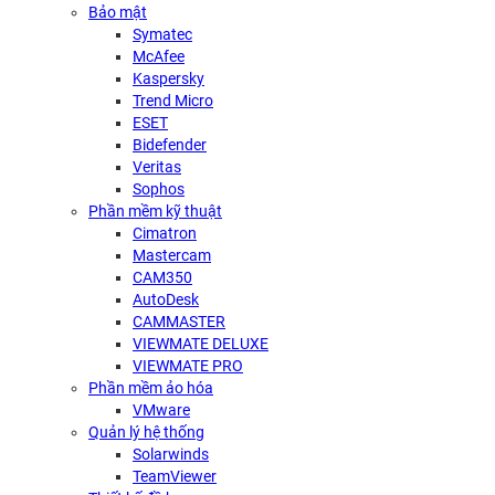
Bảo mật
Symatec
McAfee
Kaspersky
Trend Micro
ESET
Bidefender
Veritas
Sophos
Phần mềm kỹ thuật
Cimatron
Mastercam
CAM350
AutoDesk
CAMMASTER
VIEWMATE DELUXE
VIEWMATE PRO
Phần mềm ảo hóa
VMware
Quản lý hệ thống
Solarwinds
TeamViewer