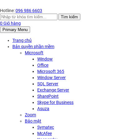
Hotline:
096 986 6603
Search
Tìm kiếm
for:
0
Giỏ hàng
Primary Menu
Trang chủ
Bản quyền phần mềm
Microsoft
Window
Office
Microsoft 365
Window Server
SQL Server
Exchange Server
SharePoint
Skype for Business
Asuza
Zoom
Bảo mật
Symatec
McAfee