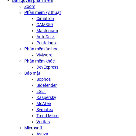
Bản quyền phần mềm
Zoom
Phần mềm kỹ thuật
Cimatron
CAM350
Mastercam
AutoDesk
Pentalogix
Phần mềm ảo hóa
VMware
Phần mềm khác
DevExpress
Bảo mật
Sophos
Bidefender
ESET
Kaspersky
McAfee
Symatec
Trend Micro
Veritas
Microsoft
Asuza