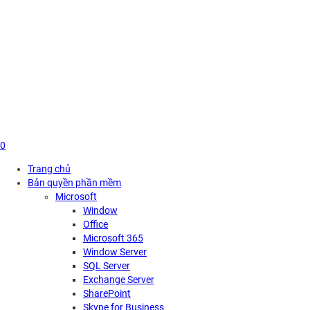
Skip
to
content
0
Trang chủ
Bản quyền phần mềm
Microsoft
Window
Office
Microsoft 365
Window Server
SQL Server
Exchange Server
SharePoint
Skype for Business