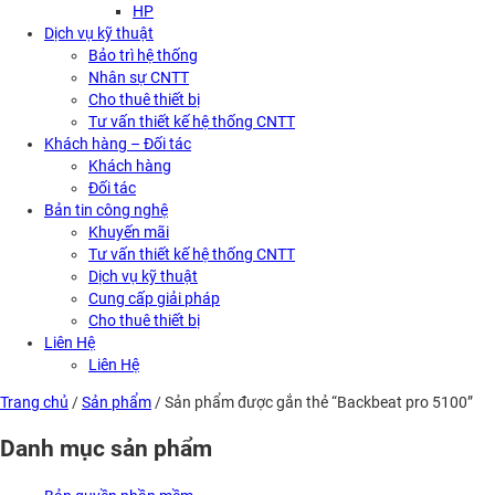
HP
Dịch vụ kỹ thuật
Bảo trì hệ thống
Nhân sự CNTT
Cho thuê thiết bị
Tư vấn thiết kế hệ thống CNTT
Khách hàng – Đối tác
Khách hàng
Đối tác
Bản tin công nghệ
Khuyến mãi
Tư vấn thiết kế hệ thống CNTT
Dịch vụ kỹ thuật
Cung cấp giải pháp
Cho thuê thiết bị
Liên Hệ
Liên Hệ
Trang chủ
/
Sản phẩm
/ Sản phẩm được gắn thẻ “Backbeat pro 5100”
Danh mục sản phẩm