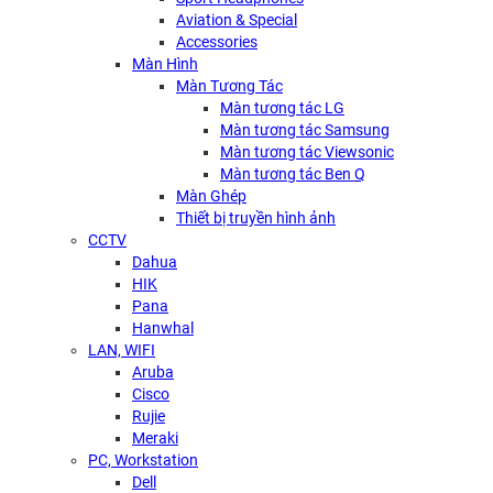
Aviation & Special
Accessories
Màn Hình
Màn Tương Tác
Màn tương tác LG
Màn tương tác Samsung
Màn tương tác Viewsonic
Màn tương tác Ben Q
Màn Ghép
Thiết bị truyền hình ảnh
CCTV
Dahua
HIK
Pana
Hanwhal
LAN, WIFI
Aruba
Cisco
Rujie
Meraki
PC, Workstation
Dell