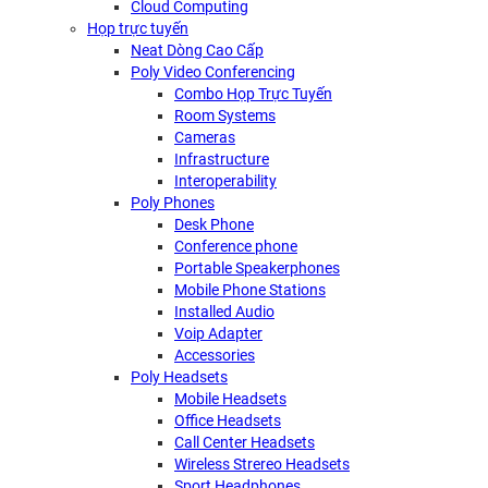
Cloud Computing
Họp trực tuyến
Neat Dòng Cao Cấp
Poly Video Conferencing
Combo Họp Trực Tuyến
Room Systems
Cameras
Infrastructure
Interoperability
Poly Phones
Desk Phone
Conference phone
Portable Speakerphones
Mobile Phone Stations
Installed Audio
Voip Adapter
Accessories
Poly Headsets
Mobile Headsets
Office Headsets
Call Center Headsets
Wireless Strereo Headsets
Sport Headphones