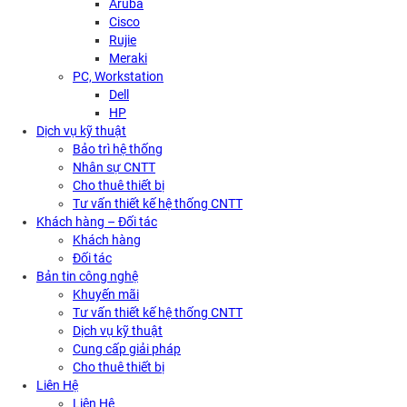
Aruba
Cisco
Rujie
Meraki
PC, Workstation
Dell
HP
Dịch vụ kỹ thuật
Bảo trì hệ thống
Nhân sự CNTT
Cho thuê thiết bị
Tư vấn thiết kế hệ thống CNTT
Khách hàng – Đối tác
Khách hàng
Đối tác
Bản tin công nghệ
Khuyến mãi
Tư vấn thiết kế hệ thống CNTT
Dịch vụ kỹ thuật
Cung cấp giải pháp
Cho thuê thiết bị
Liên Hệ
Liên Hệ