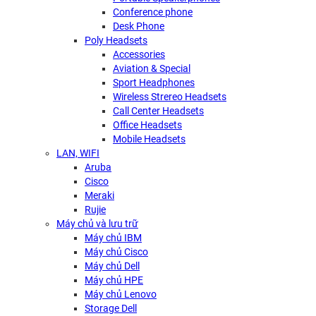
Conference phone
Desk Phone
Poly Headsets
Accessories
Aviation & Special
Sport Headphones
Wireless Strereo Headsets
Call Center Headsets
Office Headsets
Mobile Headsets
LAN, WIFI
Aruba
Cisco
Meraki
Rujie
Máy chủ và lưu trữ
Máy chủ IBM
Máy chủ Cisco
Máy chủ Dell
Máy chủ HPE
Máy chủ Lenovo
Storage Dell