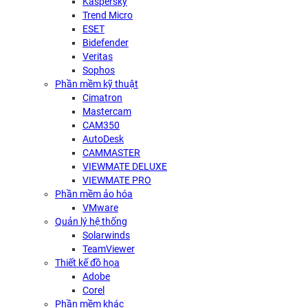
Kaspersky
Trend Micro
ESET
Bidefender
Veritas
Sophos
Phần mềm kỹ thuật
Cimatron
Mastercam
CAM350
AutoDesk
CAMMASTER
VIEWMATE DELUXE
VIEWMATE PRO
Phần mềm ảo hóa
VMware
Quản lý hệ thống
Solarwinds
TeamViewer
Thiết kế đồ họa
Adobe
Corel
Phần mềm khác