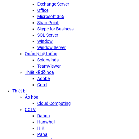
Exchange Server
Office
Microsoft 365
SharePoint
Skype for Business
SQL Server
Window
Window Server
Quản lý hệ thống
Solarwinds
TeamViewer
Thiết kế đồ họa
Adobe
Corel
Thiết bị
Ảo hóa
Cloud Computing
CCTV
Dahua
Hanwhal
HIK
Pana