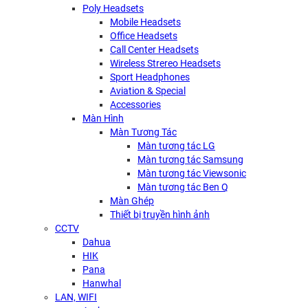
Poly Headsets
Mobile Headsets
Office Headsets
Call Center Headsets
Wireless Strereo Headsets
Sport Headphones
Aviation & Special
Accessories
Màn Hình
Màn Tương Tác
Màn tương tác LG
Màn tương tác Samsung
Màn tương tác Viewsonic
Màn tương tác Ben Q
Màn Ghép
Thiết bị truyền hình ảnh
CCTV
Dahua
HIK
Pana
Hanwhal
LAN, WIFI