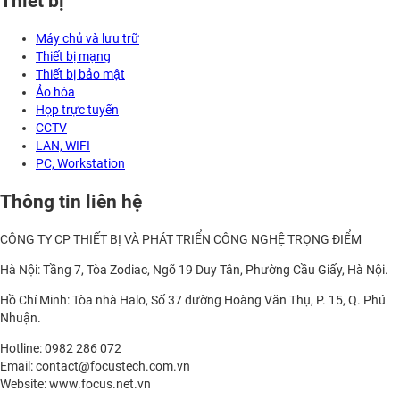
Thiết bị
Máy chủ và lưu trữ
Thiết bị mạng
Thiết bị bảo mật
Ảo hóa
Họp trực tuyến
CCTV
LAN, WIFI
PC, Workstation
Thông tin liên hệ
CÔNG TY CP THIẾT BỊ VÀ PHÁT TRIỂN CÔNG NGHỆ TRỌNG ĐIỂM
Hà Nội: Tầng 7, Tòa Zodiac, Ngõ 19 Duy Tân, Phường Cầu Giấy, Hà Nội.
Hồ Chí Minh: Tòa nhà Halo, Số 37 đường Hoàng Văn Thụ, P. 15, Q. Phú
Nhuận.
Hotline: 0982 286 072
Email: contact@focustech.com.vn
Website: www.focus.net.vn