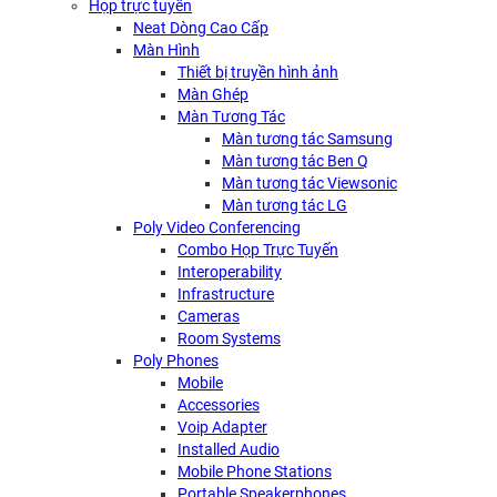
Họp trực tuyến
Neat Dòng Cao Cấp
Màn Hình
Thiết bị truyền hình ảnh
Màn Ghép
Màn Tương Tác
Màn tương tác Samsung
Màn tương tác Ben Q
Màn tương tác Viewsonic
Màn tương tác LG
Poly Video Conferencing
Combo Họp Trực Tuyến
Interoperability
Infrastructure
Cameras
Room Systems
Poly Phones
Mobile
Accessories
Voip Adapter
Installed Audio
Mobile Phone Stations
Portable Speakerphones