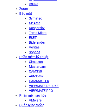
Asuza
Zoom
Bảo mật
Symatec
McAfee
Kaspersky
Trend Micro
ESET
Bidefender
Veritas
Sophos
Phần mềm kỹ thuật
Cimatron
Mastercam
CAM350
AutoDesk
CAMMASTER
VIEWMATE DELUXE
VIEWMATE PRO
Phần mềm ảo hóa
VMware
Quản lý hệ thống