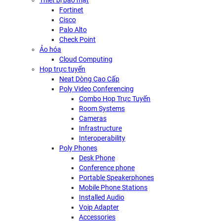
Thiết bị bảo mật
Fortinet
Cisco
Palo Alto
Check Point
Ảo hóa
Cloud Computing
Họp trực tuyến
Neat Dòng Cao Cấp
Poly Video Conferencing
Combo Họp Trực Tuyến
Room Systems
Cameras
Infrastructure
Interoperability
Poly Phones
Desk Phone
Conference phone
Portable Speakerphones
Mobile Phone Stations
Installed Audio
Voip Adapter
Accessories