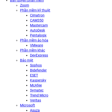
Bản quyền phần mềm
Zoom
Phần mềm kỹ thuật
Cimatron
CAM350
Mastercam
AutoDesk
Pentalogix
Phần mềm ảo hóa
VMware
Phần mềm khác
DevExpress
Bảo mật
Sophos
Bidefender
ESET
Kaspersky
McAfee
Symatec
Trend Micro
Veritas
Microsoft
Asuza