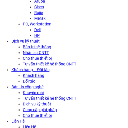
Aruba
Cisco
Rujie
Meraki
PC, Workstation
Dell
HP
Dịch vụ kỹ thuật
Bảo trì hệ thống
Nhân sự CNTT
Cho thuê thiết bị
Tư vấn thiết kế hệ thống CNTT
Khách hàng – Đối tác
Khách hàng
Đối tác
Bản tin công nghệ
Khuyến mãi
Tư vấn thiết kế hệ thống CNTT
Dịch vụ kỹ thuật
Cung cấp giải pháp
Cho thuê thiết bị
Liên Hệ
Liên Hệ