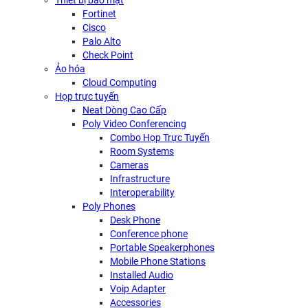
Thiết bị bảo mật
Fortinet
Cisco
Palo Alto
Check Point
Ảo hóa
Cloud Computing
Họp trực tuyến
Neat Dòng Cao Cấp
Poly Video Conferencing
Combo Họp Trực Tuyến
Room Systems
Cameras
Infrastructure
Interoperability
Poly Phones
Desk Phone
Conference phone
Portable Speakerphones
Mobile Phone Stations
Installed Audio
Voip Adapter
Accessories