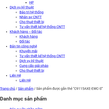
HP
Dịch vụ kỹ thuật
Bảo trì hệ thống
Nhân sự CNTT
Cho thuê thiết bị
Tư vấn thiết kế hệ thống CNTT
Khách hàng – Đối tác
Khách hàng
Đối tác
Bản tin công nghệ
Khuyến mãi
Tư vấn thiết kế hệ thống CNTT
Dịch vụ kỹ thuật
Cung cấp giải pháp
Cho thuê thiết bị
Liên Hệ
Liên Hệ
Trang chủ
/
Sản phẩm
/ Sản phẩm được gắn thẻ “C9115AXE-EWC-S”
Danh mục sản phẩm