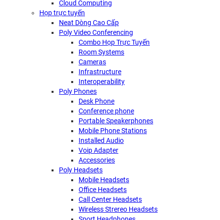
Cloud Computing
Họp trực tuyến
Neat Dòng Cao Cấp
Poly Video Conferencing
Combo Họp Trực Tuyến
Room Systems
Cameras
Infrastructure
Interoperability
Poly Phones
Desk Phone
Conference phone
Portable Speakerphones
Mobile Phone Stations
Installed Audio
Voip Adapter
Accessories
Poly Headsets
Mobile Headsets
Office Headsets
Call Center Headsets
Wireless Strereo Headsets
Sport Headphones