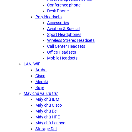
Conference phone
Desk Phone
Poly Headsets
Accessories
Aviation & Special
Sport Headphones
Wireless Strereo Headsets
Call Center Headsets
Office Headsets
Mobile Headsets
LAN, WIFI
Aruba
Cisco
Meraki
Rujie
Máy chủ và lưu trữ
Máy chủ IBM
Máy chủ Cisco
Máy chủ Dell
Máy chủ HPE
Máy chủ Lenovo
Storage Dell