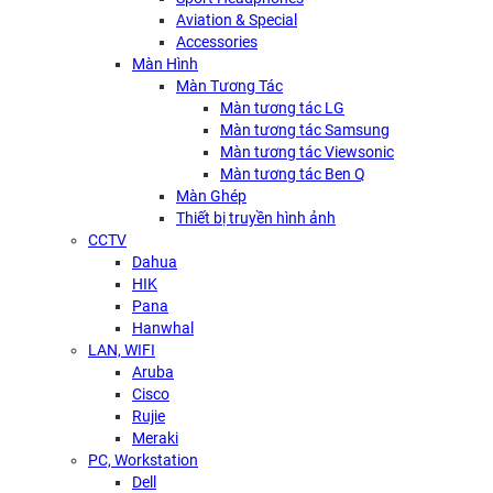
Aviation & Special
Accessories
Màn Hình
Màn Tương Tác
Màn tương tác LG
Màn tương tác Samsung
Màn tương tác Viewsonic
Màn tương tác Ben Q
Màn Ghép
Thiết bị truyền hình ảnh
CCTV
Dahua
HIK
Pana
Hanwhal
LAN, WIFI
Aruba
Cisco
Rujie
Meraki
PC, Workstation
Dell