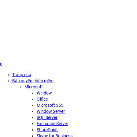
Skip
to
content
0
Trang chủ
Bản quyền phần mềm
Microsoft
Window
Office
Microsoft 365
Window Server
SQL Server
Exchange Server
SharePoint
Skype for Business