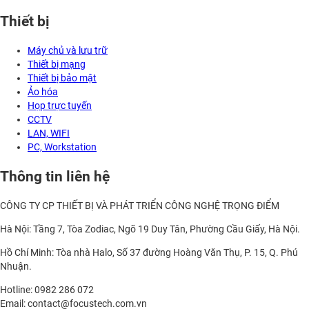
Thiết bị
Máy chủ và lưu trữ
Thiết bị mạng
Thiết bị bảo mật
Ảo hóa
Họp trực tuyến
CCTV
LAN, WIFI
PC, Workstation
Thông tin liên hệ
CÔNG TY CP THIẾT BỊ VÀ PHÁT TRIỂN CÔNG NGHỆ TRỌNG ĐIỂM
Hà Nội: Tầng 7, Tòa Zodiac, Ngõ 19 Duy Tân, Phường Cầu Giấy, Hà Nội.
Hồ Chí Minh: Tòa nhà Halo, Số 37 đường Hoàng Văn Thụ, P. 15, Q. Phú
Nhuận.
Hotline: 0982 286 072
Email: contact@focustech.com.vn