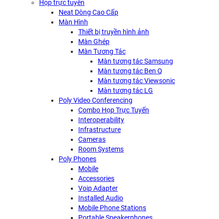
Họp trực tuyến
Neat Dòng Cao Cấp
Màn Hình
Thiết bị truyền hình ảnh
Màn Ghép
Màn Tương Tác
Màn tương tác Samsung
Màn tương tác Ben Q
Màn tương tác Viewsonic
Màn tương tác LG
Poly Video Conferencing
Combo Họp Trực Tuyến
Interoperability
Infrastructure
Cameras
Room Systems
Poly Phones
Mobile
Accessories
Voip Adapter
Installed Audio
Mobile Phone Stations
Portable Speakerphones