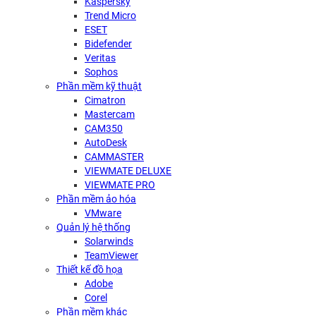
Kaspersky
Trend Micro
ESET
Bidefender
Veritas
Sophos
Phần mềm kỹ thuật
Cimatron
Mastercam
CAM350
AutoDesk
CAMMASTER
VIEWMATE DELUXE
VIEWMATE PRO
Phần mềm ảo hóa
VMware
Quản lý hệ thống
Solarwinds
TeamViewer
Thiết kế đồ họa
Adobe
Corel
Phần mềm khác