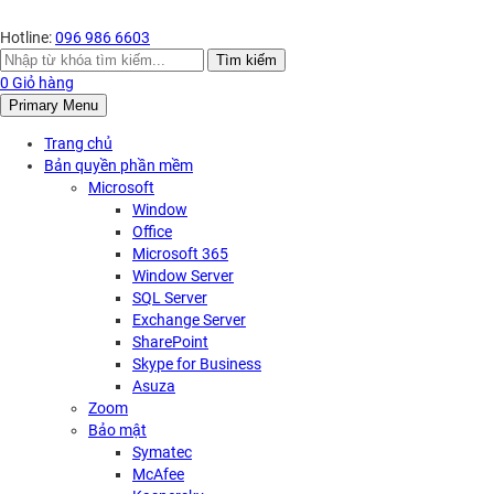
Hotline:
096 986 6603
Search
Tìm kiếm
for:
0
Giỏ hàng
Primary Menu
Trang chủ
Bản quyền phần mềm
Microsoft
Window
Office
Microsoft 365
Window Server
SQL Server
Exchange Server
SharePoint
Skype for Business
Asuza
Zoom
Bảo mật
Symatec
McAfee