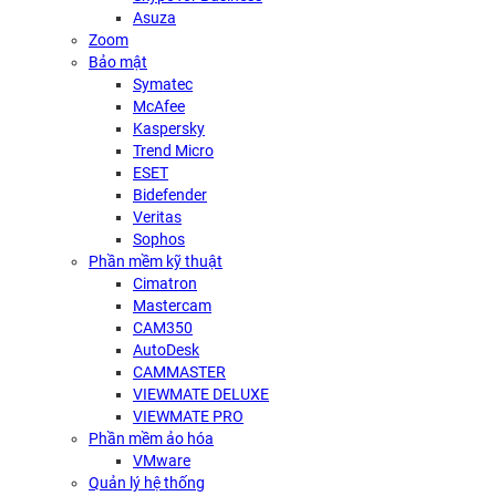
Asuza
Zoom
Bảo mật
Symatec
McAfee
Kaspersky
Trend Micro
ESET
Bidefender
Veritas
Sophos
Phần mềm kỹ thuật
Cimatron
Mastercam
CAM350
AutoDesk
CAMMASTER
VIEWMATE DELUXE
VIEWMATE PRO
Phần mềm ảo hóa
VMware
Quản lý hệ thống