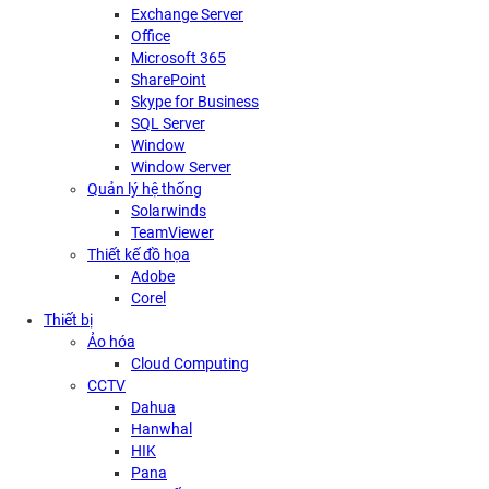
Exchange Server
Office
Microsoft 365
SharePoint
Skype for Business
SQL Server
Window
Window Server
Quản lý hệ thống
Solarwinds
TeamViewer
Thiết kế đồ họa
Adobe
Corel
Thiết bị
Ảo hóa
Cloud Computing
CCTV
Dahua
Hanwhal
HIK
Pana