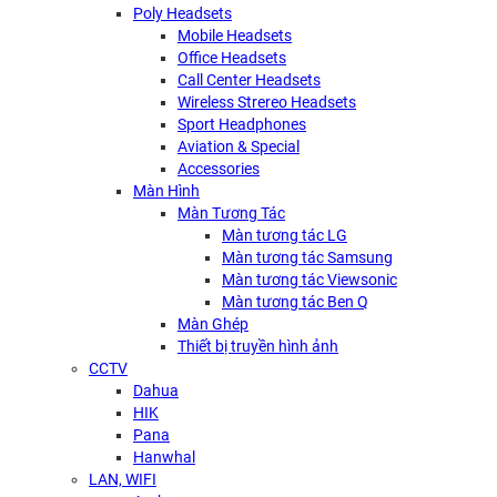
Poly Headsets
Mobile Headsets
Office Headsets
Call Center Headsets
Wireless Strereo Headsets
Sport Headphones
Aviation & Special
Accessories
Màn Hình
Màn Tương Tác
Màn tương tác LG
Màn tương tác Samsung
Màn tương tác Viewsonic
Màn tương tác Ben Q
Màn Ghép
Thiết bị truyền hình ảnh
CCTV
Dahua
HIK
Pana
Hanwhal
LAN, WIFI