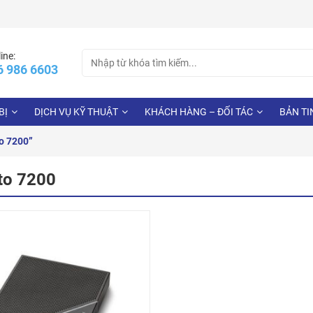
Search
ine:
6 986 6603
for:
BỊ
DỊCH VỤ KỸ THUẬT
KHÁCH HÀNG – ĐỐI TÁC
BẢN TI
o 7200”
sto 7200