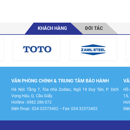
KHÁCH HÀNG
ĐỐI TÁC
VĂN PHÒNG CHÍNH & TRUNG TÂM BẢO HÀNH
VĂ
Hà Nội: Tầng 7, Tòa nhà Zodiac, Ngõ 19 Duy Tân, P. Dịch
Hồ 
Vọng Hậu, Q. Cầu Giấy.
15,
Hotline : 0982 286 072
Hot
Điện thoại : 024 32373402 – Fax: 024 32373402
Điệ