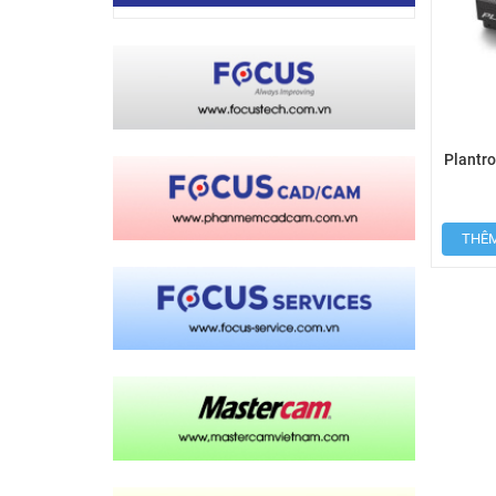
Plantr
THÊM