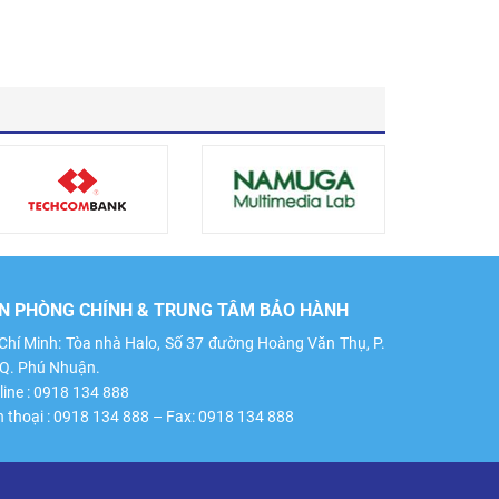
N PHÒNG CHÍNH & TRUNG TÂM BẢO HÀNH
Chí Minh: Tòa nhà Halo, Số 37 đường Hoàng Văn Thụ, P.
 Q. Phú Nhuận.
line : 0918 134 888
n thoại : 0918 134 888 – Fax: 0918 134 888