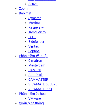
Asuza
Zoom
Bảo mật
Symatec
McAfee
Kaspersky
Trend Micro
ESET
Bidefender
Veritas
Sophos
Phần mềm kỹ thuật
Cimatron
Mastercam
CAM350
AutoDesk
CAMMASTER
VIEWMATE DELUXE
VIEWMATE PRO
Phần mềm ảo hóa
VMware
Quản lý hệ thống