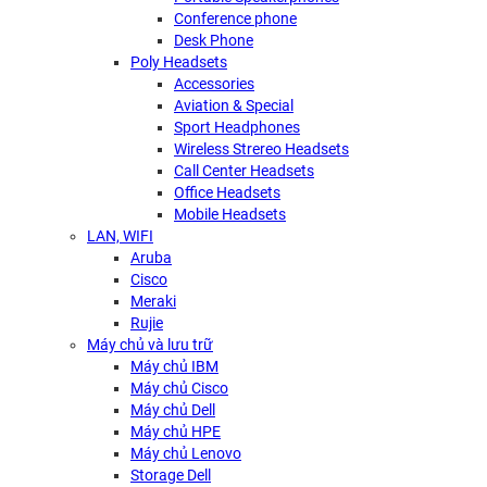
Conference phone
Desk Phone
Poly Headsets
Accessories
Aviation & Special
Sport Headphones
Wireless Strereo Headsets
Call Center Headsets
Office Headsets
Mobile Headsets
LAN, WIFI
Aruba
Cisco
Meraki
Rujie
Máy chủ và lưu trữ
Máy chủ IBM
Máy chủ Cisco
Máy chủ Dell
Máy chủ HPE
Máy chủ Lenovo
Storage Dell