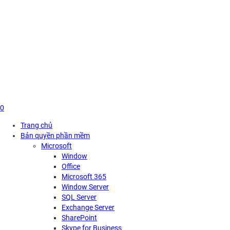
Skip
to
content
0
Trang chủ
Bản quyền phần mềm
Microsoft
Window
Office
Microsoft 365
Window Server
SQL Server
Exchange Server
SharePoint
Skype for Business