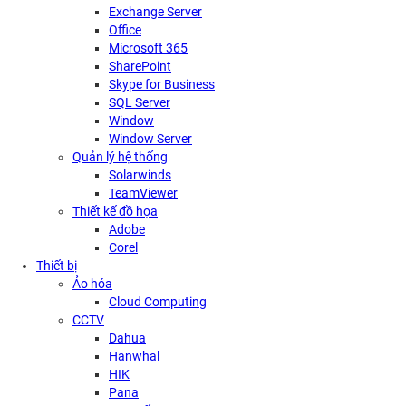
Exchange Server
Office
Microsoft 365
SharePoint
Skype for Business
SQL Server
Window
Window Server
Quản lý hệ thống
Solarwinds
TeamViewer
Thiết kế đồ họa
Adobe
Corel
Thiết bị
Ảo hóa
Cloud Computing
CCTV
Dahua
Hanwhal
HIK
Pana