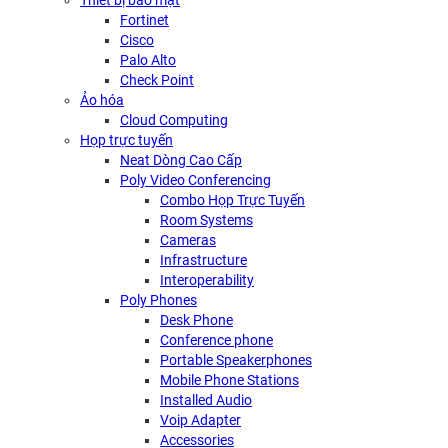
Thiết bị bảo mật
Fortinet
Cisco
Palo Alto
Check Point
Ảo hóa
Cloud Computing
Họp trực tuyến
Neat Dòng Cao Cấp
Poly Video Conferencing
Combo Họp Trực Tuyến
Room Systems
Cameras
Infrastructure
Interoperability
Poly Phones
Desk Phone
Conference phone
Portable Speakerphones
Mobile Phone Stations
Installed Audio
Voip Adapter
Accessories