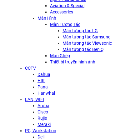
Aviation & Special
Accessories
Màn Hình
Màn Tương Tác
Màn tương tác LG
Màn tương tác Samsung
Màn tương tác Viewsonic
Màn tương tác Ben Q
Màn Ghép
Thiết bị truyền hình ảnh
CCTV
Dahua
HIK
Pana
Hanwhal
LAN, WIFI
Aruba
Cisco
Rujie
Meraki
PC, Workstation
Dell