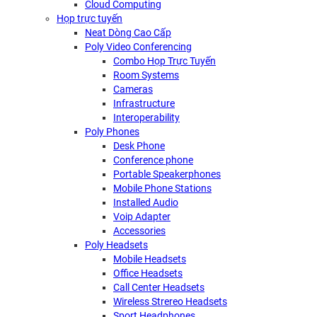
Cloud Computing
Họp trực tuyến
Neat Dòng Cao Cấp
Poly Video Conferencing
Combo Họp Trực Tuyến
Room Systems
Cameras
Infrastructure
Interoperability
Poly Phones
Desk Phone
Conference phone
Portable Speakerphones
Mobile Phone Stations
Installed Audio
Voip Adapter
Accessories
Poly Headsets
Mobile Headsets
Office Headsets
Call Center Headsets
Wireless Strereo Headsets
Sport Headphones