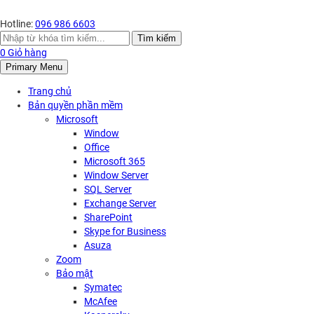
Hotline:
096 986 6603
Search
Tìm kiếm
for:
0
Giỏ hàng
Primary Menu
Trang chủ
Bản quyền phần mềm
Microsoft
Window
Office
Microsoft 365
Window Server
SQL Server
Exchange Server
SharePoint
Skype for Business
Asuza
Zoom
Bảo mật
Symatec
McAfee