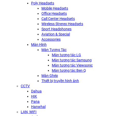
Poly Headsets
Mobile Headsets
Office Headsets
Call Center Headsets
Wireless Strereo Headsets
Sport Headphones
Aviation & Special
Accessories
Màn Hình
Màn Tương Tác
Màn tương tác LG
Màn tương tác Samsung
Màn tương tác Viewsonic
Màn tương tác Ben Q
Màn Ghép
Thiết bị truyền hình ảnh
CCTV
Dahua
HIK
Pana
Hanwhal
LAN, WIFI