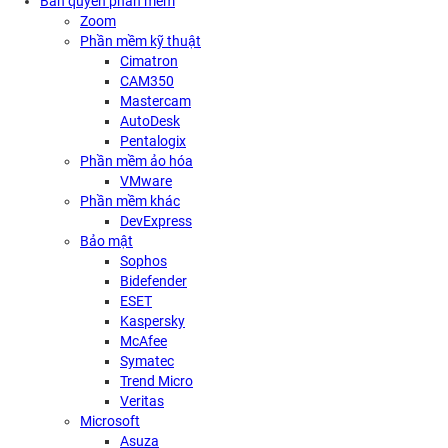
Bản quyền phần mềm
Zoom
Phần mềm kỹ thuật
Cimatron
CAM350
Mastercam
AutoDesk
Pentalogix
Phần mềm ảo hóa
VMware
Phần mềm khác
DevExpress
Bảo mật
Sophos
Bidefender
ESET
Kaspersky
McAfee
Symatec
Trend Micro
Veritas
Microsoft
Asuza