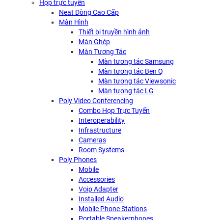
Họp trực tuyến
Neat Dòng Cao Cấp
Màn Hình
Thiết bị truyền hình ảnh
Màn Ghép
Màn Tương Tác
Màn tương tác Samsung
Màn tương tác Ben Q
Màn tương tác Viewsonic
Màn tương tác LG
Poly Video Conferencing
Combo Họp Trực Tuyến
Interoperability
Infrastructure
Cameras
Room Systems
Poly Phones
Mobile
Accessories
Voip Adapter
Installed Audio
Mobile Phone Stations
Portable Speakerphones