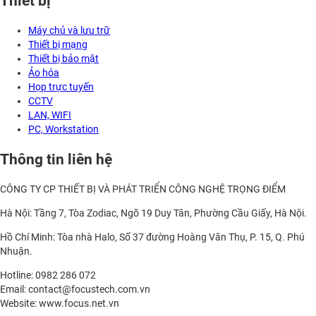
Thiết bị
Máy chủ và lưu trữ
Thiết bị mạng
Thiết bị bảo mật
Ảo hóa
Họp trực tuyến
CCTV
LAN, WIFI
PC, Workstation
Thông tin liên hệ
CÔNG TY CP THIẾT BỊ VÀ PHÁT TRIỂN CÔNG NGHỆ TRỌNG ĐIỂM
Hà Nội: Tầng 7, Tòa Zodiac, Ngõ 19 Duy Tân, Phường Cầu Giấy, Hà Nội.
Hồ Chí Minh: Tòa nhà Halo, Số 37 đường Hoàng Văn Thụ, P. 15, Q. Phú
Nhuận.
Hotline: 0982 286 072
Email: contact@focustech.com.vn
Website: www.focus.net.vn