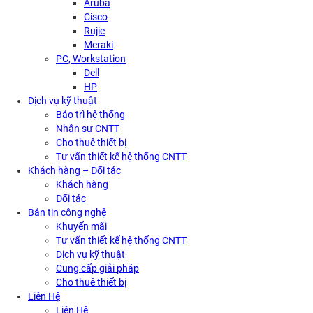
Aruba
Cisco
Rujie
Meraki
PC, Workstation
Dell
HP
Dịch vụ kỹ thuật
Bảo trì hệ thống
Nhân sự CNTT
Cho thuê thiết bị
Tư vấn thiết kế hệ thống CNTT
Khách hàng – Đối tác
Khách hàng
Đối tác
Bản tin công nghệ
Khuyến mãi
Tư vấn thiết kế hệ thống CNTT
Dịch vụ kỹ thuật
Cung cấp giải pháp
Cho thuê thiết bị
Liên Hệ
Liên Hệ