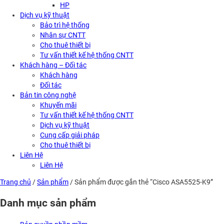
HP
Dịch vụ kỹ thuật
Bảo trì hệ thống
Nhân sự CNTT
Cho thuê thiết bị
Tư vấn thiết kế hệ thống CNTT
Khách hàng – Đối tác
Khách hàng
Đối tác
Bản tin công nghệ
Khuyến mãi
Tư vấn thiết kế hệ thống CNTT
Dịch vụ kỹ thuật
Cung cấp giải pháp
Cho thuê thiết bị
Liên Hệ
Liên Hệ
Trang chủ
/
Sản phẩm
/ Sản phẩm được gắn thẻ “Cisco ASA5525-K9”
Danh mục sản phẩm