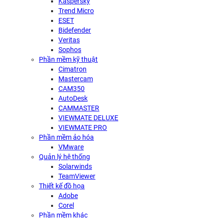
Kaspersky
Trend Micro
ESET
Bidefender
Veritas
Sophos
Phần mềm kỹ thuật
Cimatron
Mastercam
CAM350
AutoDesk
CAMMASTER
VIEWMATE DELUXE
VIEWMATE PRO
Phần mềm ảo hóa
VMware
Quản lý hệ thống
Solarwinds
TeamViewer
Thiết kế đồ họa
Adobe
Corel
Phần mềm khác